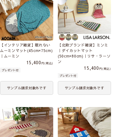
【インテリア雑貨】眠れない
【北欧ブランド雑貨】ミンミ
ムーミンマット(45cm×75cm)
｜ダイカットマット
｜ムーミン
(50cm×80cm)｜リサ・ラーソ
ン
15,400
税込
15,400
税込
プレゼント付
プレゼント付
サンプル請求対象外です
サンプル請求対象外です