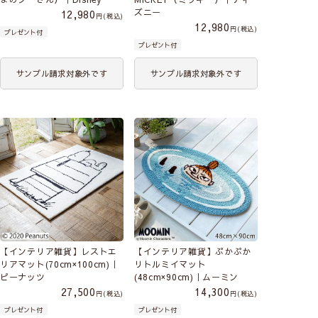
ズニー
12,980
税込
12,980
税込
プレゼント付
プレゼント付
サンプル請求対象外です
サンプル請求対象外です
【インテリア雑貨】レストエ
【インテリア雑貨】ぷかぷか
リアマット(70cm×100cm)｜
リトルミイマット
ピーナッツ
(48cm×90cm)｜ムーミン
27,500
14,300
税込
税込
プレゼント付
プレゼント付