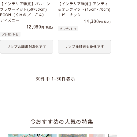
【インテリア雑貨】バルーン
【インテリア雑貨】アンディ
フラワーマット(50×80cm)｜
＆オラフマット(45cm×70cm)
POOH（くまのプーさん）｜
｜ピーナッツ
ディズニー
14,300
税込
12,980
税込
プレゼント付
プレゼント付
サンプル請求対象外です
サンプル請求対象外です
30
件中
1
-
30
件表示
今おすすめの人気の特集