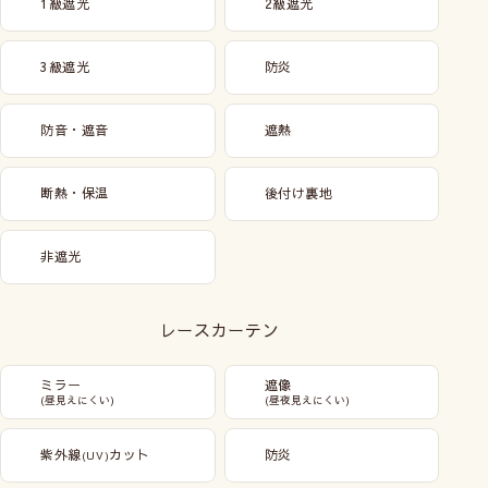
1級遮光
2級遮光
3級遮光
防炎
防音・遮音
遮熱
断熱・保温
後付け裏地
非遮光
レースカーテン
ミラー
遮像
(昼見えにくい)
(昼夜見えにくい)
紫外線
カット
防炎
(UV)