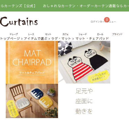
ンズ【公式】
おしゃれなカーテン・オーダーカーテン通販ならカーテンズ【
0
ドレープ
レース
セット
カフェ
シェード
ロール
ブラインド
トップページ
アイテムで選ぶ
ラグ・マット
マット・チェアパッド