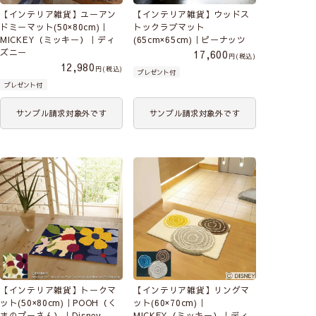
【インテリア雑貨】ユーアン
【インテリア雑貨】ウッドス
ドミーマット(50×80cm)｜
トックラブマット
MICKEY（ミッキー）｜ディ
(65cm×65cm)｜ピーナッツ
ズニー
17,600
税込
12,980
税込
プレゼント付
プレゼント付
サンプル請求対象外です
サンプル請求対象外です
【インテリア雑貨】トークマ
【インテリア雑貨】リングマ
ット(50×80cm)｜POOH（く
ット(60×70cm)｜
まのプーさん）｜Disney
MICKEY（ミッキー）｜ディ