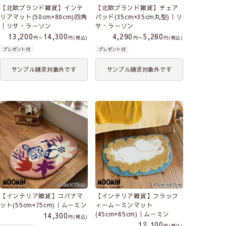
【北欧ブランド雑貨】インテ
【北欧ブランド雑貨】チェア
リアマット(50cm×80cm)四角
パッド(35cm×35cm丸型)｜リ
｜リサ・ラーソン
サ・ラーソン
13,200
14,300
4,290
5,280
〜
税込
〜
税込
プレゼント付
プレゼント付
サンプル請求対象外です
サンプル請求対象外です
【インテリア雑貨】コバナマ
【インテリア雑貨】フラッフ
ット(55cm×75cm)｜ムーミン
ィームーミンマット
(45cm×65cm)｜ムーミン
14,300
税込
12,100
税込