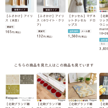
【ふさかけ】アイリ
【ふさかけ】アイリ
【タッセル】マグネ
【北
ス（木目）
ス（ホワイト・クリ
ットタッセル ドロ
リッ
ア）
ップス
ウニ
賃貸可
mari
165
賃貸可
送料無料
メール便
税込
18×2
132
1,560
税込
税込
送料無
ミニ
3,83
こちらの商品を見た人はこの商品も見ています
【北欧ブランド雑
【北欧ブランド雑
【北欧ブランド雑
【北