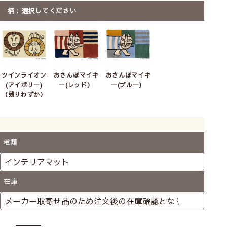
柄
選択してください
おさんぽマイキー(ブルー）
おしゃべりイギー(イエロ
ー）
ツインライオン
おさんぽマイキ
おさんぽマイキ
(アイボリー)
ー(レッド）
ー(ブルー）
（残りわずか）
種類
LISA LARSON
－リサ・ラーソン－
スウェーデンを代表する陶芸家。ユーモラスで人
在庫
間味あふれたやさしくあたたかみのある世界観を
表現したファブリックで、心が和む癒しの空間を
お楽しみいただけます。
LISA LARSONの商品をすべて見る