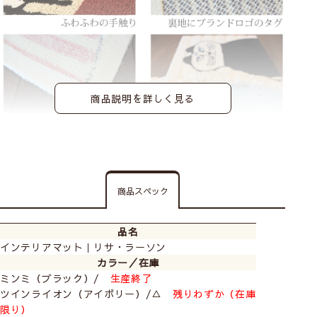
商品説明を詳しく見る
人気の北欧ブランド「リサ・ラーソン」のスクェアイン
テリアマット。
コケティッシュでかわいらしく、あたたかみのある動物
商品スペック
たちを思わず撫でてしまいたくなるような一品です。
やわらかい肌触りで手洗いが可能。滑りにくい加工も施
品名
されているので、玄関やキッチンなどどこでもマルチに
インテリアマット｜リサ・ラーソン
お使いいただけます。
カラー／在庫
ミンミ（ブラック）/
生産終了
商品一覧
ツインライオン（アイボリー）/△
残りわずか（在庫
限り）