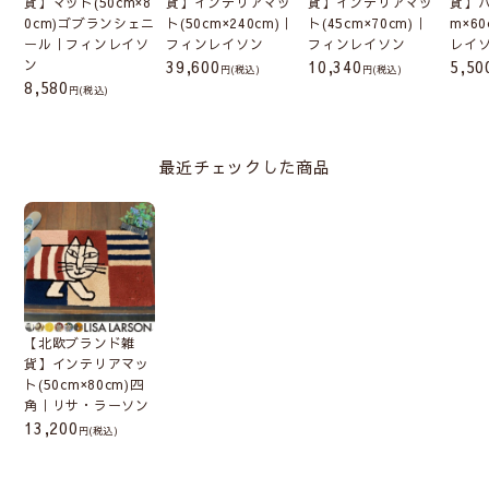
貨】マット(50cm×8
貨】インテリアマッ
貨】インテリアマッ
貨】バ
0cm)ゴブランシェニ
ト(50cm×240cm)｜
ト(45cm×70cm)｜
m×6
ール｜フィンレイソ
フィンレイソン
フィンレイソン
レイ
ン
39,600
10,340
5,50
(税込)
(税込)
8,580
(税込)
最近チェックした商品
【北欧ブランド雑
貨】インテリアマッ
ト(50cm×80cm)四
角｜リサ・ラーソン
13,200
(税込)