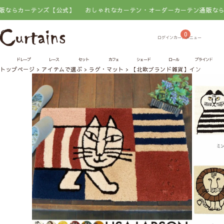
らカーテンズ【公式】
おしゃれなカーテン・オーダーカーテン通販ならカー
0
ドレープ
レース
セット
カフェ
シェード
ロール
ブラインド
トップページ
アイテムで選ぶ
ラグ・マット
【北欧ブランド雑貨】インテリアマット