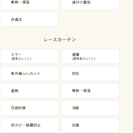
断熱・保温
後付け裏地
非遮光
レースカーテン
ミラー
遮像
(昼見えにくい)
(昼夜見えにくい)
紫外線
カット
防炎
(UV)
遮熱
断熱・保温
花粉対策
消臭
防カビ・結露防止
抗菌