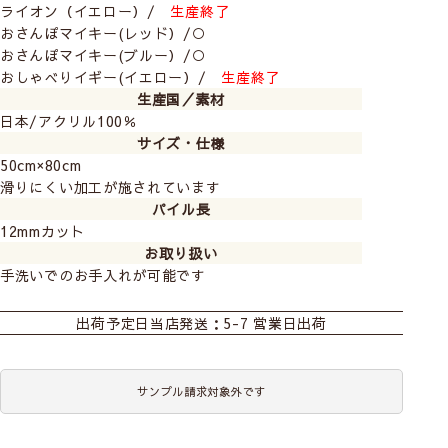
ライオン（イエロー）/
生産終了
おさんぽマイキー(レッド）/○
おさんぽマイキー(ブルー）/○
おしゃべりイギー(イエロー）/
生産終了
生産国／素材
日本/アクリル100％
ツインライオン(アイボリー)
ミンミ(ブラック)
サイズ・仕様
残りわずか
在庫限り
50cm×80cm
滑りにくい加工が施されています
パイル長
12mmカット
お取り扱い
手洗いでのお手入れが可能です
出荷予定日
当店発送：5-7 営業日出荷
おさんぽマイキー(レッド）
ライオン(イエロー)
残りわずか
生産終了
サンプル請求対象外です