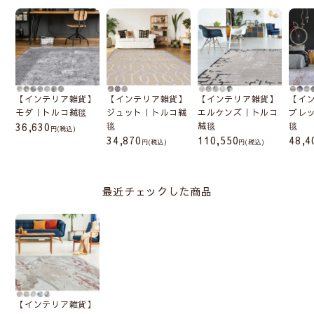
【インテリア雑貨】
【インテリア雑貨】
【インテリア雑貨】
【イ
モダ｜トルコ絨毯
ジュット｜トルコ絨
エルケンズ｜トルコ
ブレ
36,630
毯
絨毯
毯
(税込)
34,870
110,550
48,4
(税込)
(税込)
最近チェックした商品
【インテリア雑貨】