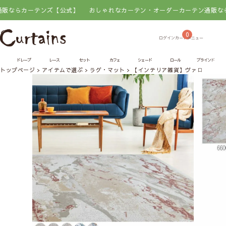
らカーテンズ【公式】
おしゃれなカーテン・オーダーカーテン通販ならカー
0
ドレープ
レース
セット
カフェ
シェード
ロール
ブラインド
トップページ
アイテムで選ぶ
ラグ・マット
【インテリア雑貨】ヴァロニア｜