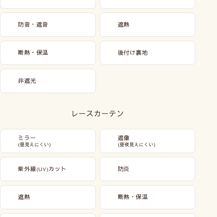
防音・遮音
遮熱
断熱・保温
後付け裏地
非遮光
レースカーテン
ミラー
遮像
(昼見えにくい)
(昼夜見えにくい)
紫外線
カット
防炎
(UV)
遮熱
断熱・保温