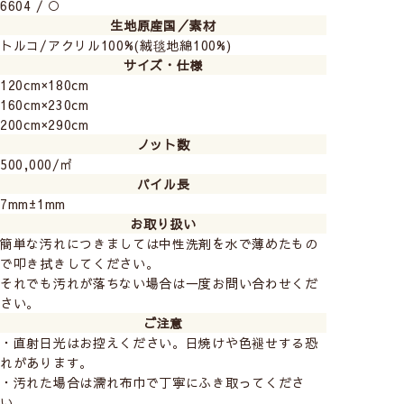
6604 / ○
生地原産国／素材
トルコ/アクリル100%(絨毯地綿100%)
サイズ・仕様
120cm×180cm
160cm×230cm
200cm×290cm
ノット数
500,000/㎡
パイル長
7mm±1mm
お取り扱い
▲6602(80cm×50cm)※こちらのサイズはお取り扱いが
簡単な汚れにつきましては中性洗剤を水で薄めたもの
ありません
で叩き拭きしてください。
それでも汚れが落ちない場合は一度お問い合わせくだ
短めの毛足ながらもふんわり柔らかく沈みこむような心
さい。
地良い質感。
ご注意
模様が霧がかったように見え独特な雰囲気を醸し出して
・直射日光はお控えください。日焼けや色褪せする恐
います。
れがあります。
・汚れた場合は濡れ布巾で丁寧にふき取ってくださ
い。