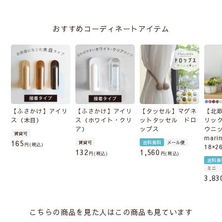
おすすめコーディネートアイテム
【ふさかけ】アイリ
【ふさかけ】アイリ
【タッセル】マグネ
【北
ス（木目）
ス（ホワイト・クリ
ットタッセル ドロ
リッ
ア）
ップス
ウニ
賃貸可
mari
165
賃貸可
送料無料
メール便
税込
18×2
132
1,560
税込
税込
送料無
ミニ
3,83
こちらの商品を見た人はこの商品も見ています