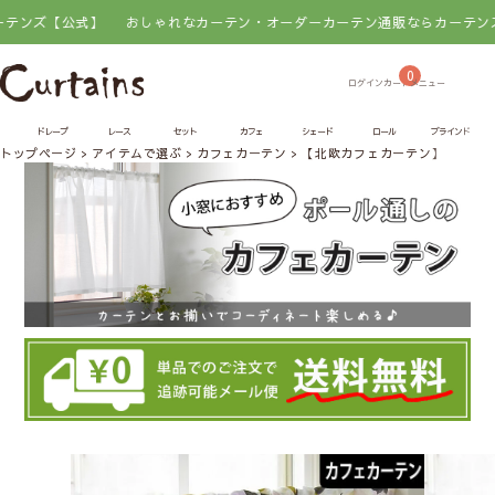
式】
おしゃれなカーテン・オーダーカーテン通販ならカーテンズ【公式】
0
ドレープ
レース
セット
カフェ
シェード
ロール
ブラインド
トップページ
アイテムで選ぶ
カフェカーテン
【北欧カフェカーテン】トゥッ