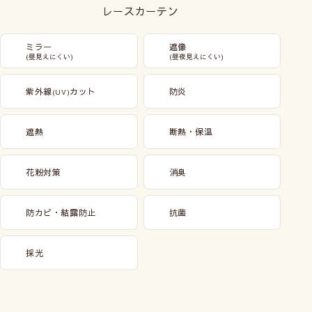
レースカーテン
ミラー
遮像
(昼見えにくい)
(昼夜見えにくい)
紫外線
カット
防炎
(UV)
遮熱
断熱・保温
花粉対策
消臭
防カビ・結露防止
抗菌
採光