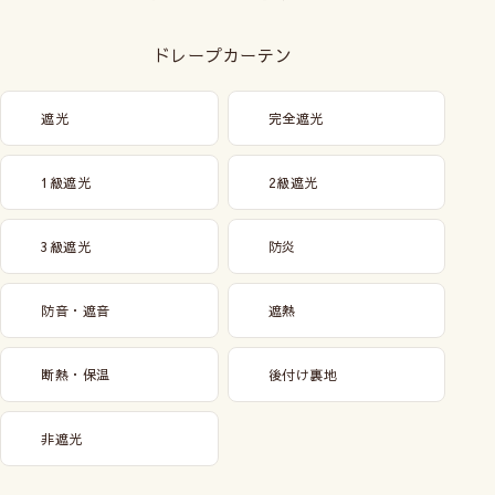
ドレープカーテン
遮光
完全遮光
1級遮光
2級遮光
3級遮光
防炎
防音・遮音
遮熱
断熱・保温
後付け裏地
非遮光