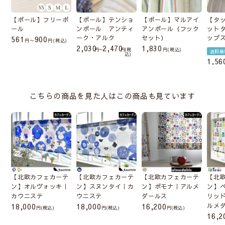
【ポール】フリーポ
【ポール】テンショ
【ポール】マルアイ
【タ
ール
ンポール アンティ
アンポール（フック
ット
ーク・アルク
セット）
ップ
561
900
〜
税込
2,030
2,470
1,830
〜
税
税込
送料無
込
1,56
こちらの商品を見た人はこの商品も見ています
【北欧カフェカーテ
【北欧カフェカーテ
【北欧カフェカーテ
【北
ン】オルヴォッキ｜
ン】スヌンタイ｜カ
ン】ポモナ｜アルメ
ン】
カウニステ
ウニステ
ダールス
リッ
18,000
18,000
16,200
ルメ
(税込)
(税込)
(税込)
16,2