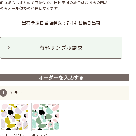
能な場合はまとめて宅配便で、同梱不可の場合はこちらの商品
のみメール便での発送となります。
カーテン
シェード
ダブルシェード
出荷予定日
当店発送：7-14 営業日出荷
シェード幕体
ロールスクリーン
カフェ
のれん
既製のれん
マルチクロス
有料サンプル請求
ファブリックパネル
クッションカバー
ハンカチ
ポットホルダー
オーダーを入力する
カラー
オリーブグリー
ライトグリーン