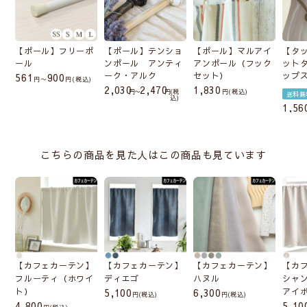
【ポール】フリーポ
【ポール】テンショ
【ポール】マルアイ
【タ
ール
ンポール アンティ
アンポール（フック
ット
ーク・アルク
セット）
ップ
561
900
〜
税込
2,030
2,470
1,830
〜
税
税込
送料無
込
1,56
こちらの商品を見た人はこの商品も見ています
【カフェカーテン】
【カフェカーテン】
【カフェカーテン】
【カ
フルーティ（ホワイ
ディエゴ
ハヌル
シャ
ト）
5,100
6,300
アイ
(税込)
(税込)
4,800
5,10
(税込)