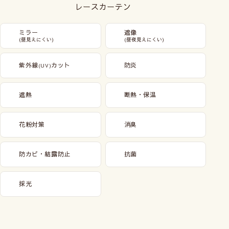
レースカーテン
ミラー
遮像
(昼見えにくい)
(昼夜見えにくい)
紫外線
カット
防炎
(UV)
遮熱
断熱・保温
花粉対策
消臭
防カビ・結露防止
抗菌
採光