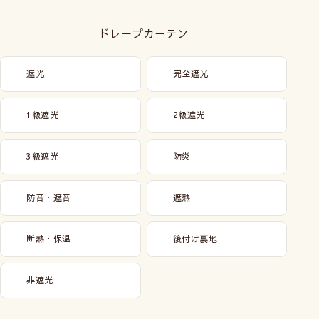
ドレープカーテン
遮光
完全遮光
1級遮光
2級遮光
3級遮光
防炎
防音・遮音
遮熱
断熱・保温
後付け裏地
非遮光