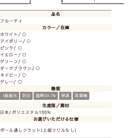
品名
フルーティ
カラー／在庫
ホワイト/ ○
アイボリー/ ○
ピンク/ ○
イエロー/ ○
グリーン/ ○
ダークブラウン/ ○
ネイビー/ ○
グレー/ ○
機能
1級遮光
防炎
遮熱59.7%
保温
洗濯機
生産国／素材
日本/ポリエステル100％
お選びいただける仕様
ポール通しフラット(上部フリルなし)