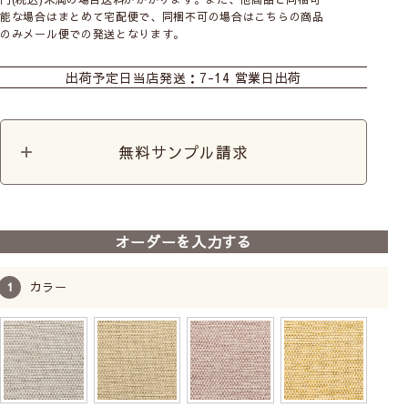
能な場合はまとめて宅配便で、同梱不可の場合はこちらの商品
のみメール便での発送となります。
カーテン
ハトメカーテン
シェード
出荷予定日
当店発送：7-14 営業日出荷
ダブルシェード
シェード幕体
カフェ
カット生地
翌日出荷カーテン
カーテンレースセット
+防炎レース
無料サンプル請求
オーダーを入力する
カラー