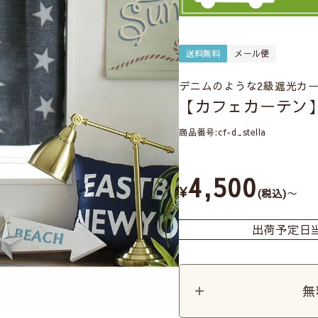
送料無料
メール便
デニムのような2級遮光カー
【カフェカーテン
商品番号
cf-d_stella
4,500
¥
〜
税込
出荷予定日
無