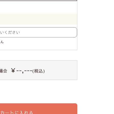
せん
￥--,---
場合
(税込)
カートに入れる