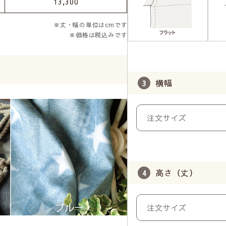
13,300
※丈・幅の単位はcmです
※価格は税込みです
横幅
高さ（丈）