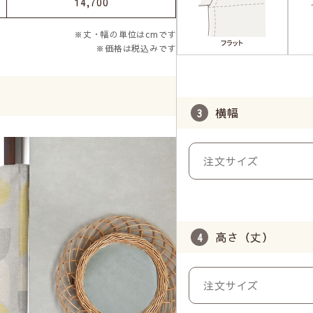
14,700
※丈・幅の単位はcmです
※価格は税込みです
横幅
高さ（丈）