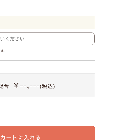
せん
￥--,---
場合
(税込)
カートに入れる