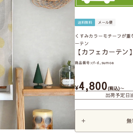
送料無料
メール便
くすみカラーモチーフが重
ーテン
【カフェカーテン
商品番号
cf-d_sumoa
4,800
¥
〜
税込
出荷予定日
無