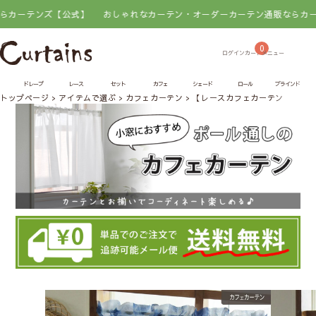
テンズ【公式】
おしゃれなカーテン・オーダーカーテン通販ならカーテンズ
0
ドレープ
レース
セット
カフェ
シェード
ロール
ブラインド
トップページ
アイテムで選ぶ
カフェカーテン
【レースカフェカーテン】マリ