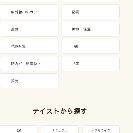
紫外線
カット
防炎
(UV)
遮熱
断熱・保温
花粉対策
消臭
防カビ・結露防止
抗菌
採光
テイストから探す
北欧
ナチュラル
ホテルライク