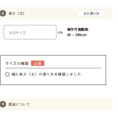
高さ（丈）
丈の測り方
制作可能範囲
cm
20 - 260
cm
※生地によって注文幅・高さ(丈)の最大値が変わりま
す。
サイズの確認
幅と高さ（丈）の測り方を確認しました
上下ポール通しでワンランクアップ
に！
カフェカーテンは上部分だけがポール通しと
配送について
なっています。カーテン裾（下の部分）もポ
ール通しにすれば、裾広がりなくしっかりし