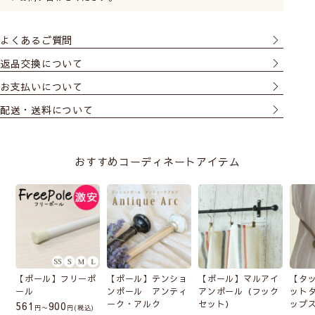
カフェカーテンの高さ(丈)について
よくあるご質問
返品交換について
お支払いについて
配送・送料について
おすすめコーディネートアイテム
【ポール】フリーポ
【ポール】テンショ
【ポール】マルアイ
【タ
ール
ンポール アンティ
アンポール（フック
ット
ーク・アルク
セット）
ップ
561
900
〜
税込