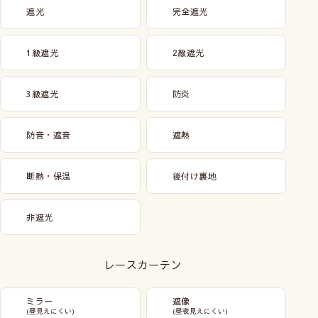
遮光
完全遮光
1級遮光
2級遮光
3級遮光
防炎
防音・遮音
遮熱
断熱・保温
後付け裏地
非遮光
レースカーテン
ミラー
遮像
(昼見えにくい)
(昼夜見えにくい)