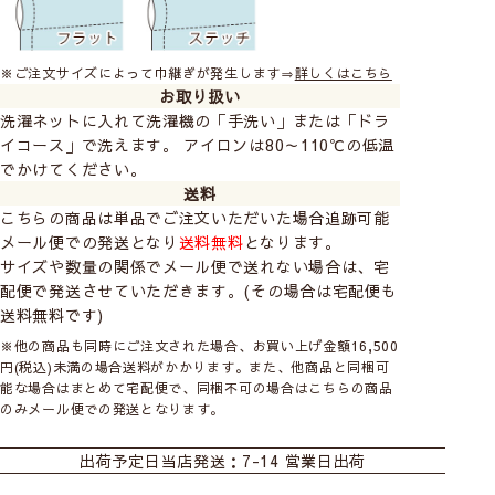
※ご注文サイズによって巾継ぎが発生します⇒
詳しくはこちら
お取り扱い
洗濯ネットに入れて洗濯機の「手洗い」または「ドラ
イコース」で洗えます。 アイロンは80～110℃の低温
でかけてください。
レースカーテンの透け感の比較
送料
こちらの商品は単品でご注文いただいた場合追跡可能
メール便での発送となり
送料無料
となります。
サイズや数量の関係でメール便で送れない場合は、宅
配便で発送させていただきます。(その場合は宅配便も
送料無料です)
※他の商品も同時にご注文された場合、お買い上げ金額16,500
円(税込)未満の場合送料がかかります。また、他商品と同梱可
能な場合はまとめて宅配便で、同梱不可の場合はこちらの商品
のみメール便での発送となります。
カーテン
シェード
カフェ
Class１
出荷予定日
当店発送：7-14 営業日出荷