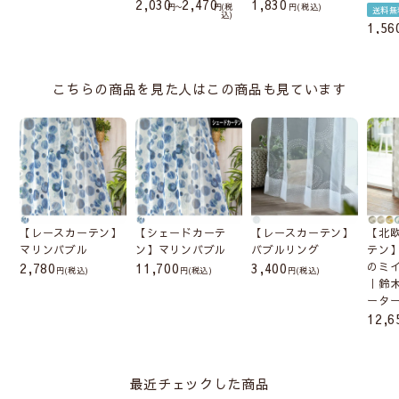
2,030
2,470
1,830
〜
税
税込
送料無
込
1,56
こちらの商品を見た人はこの商品も見ています
【レースカーテン】
【シェードカーテ
【レースカーテン】
【北
マリンバブル
ン】マリンバブル
バブルリング
テン
2,780
11,700
3,400
のミ
(税込)
(税込)
(税込)
｜鈴
ータ
12,6
最近チェックした商品