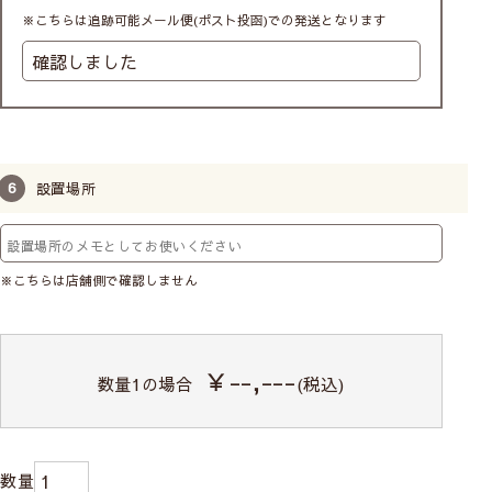
※こちらは追跡可能メール便(ポスト投函)での発送となります
Finlayson
－フィンレイソン－
設置場所
フィンランドのどの家庭でも見られるほど広く愛
用されている、1820年から続くフィンランド最古
のテキスタイルブランド。ユニークなデザインが
窓辺を明るく彩ります。
※こちらは店舗側で確認しません
Finlaysonの商品をすべて見る
￥--,---
数量
1
の場合
(税込)