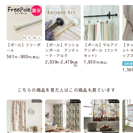
【ポール】フリーポ
【ポール】テンショ
【ポール】マルアイ
【タ
ール
ンポール アンティ
アンポール（フック
ット
ーク・アルク
セット）
ップ
561
900
〜
税込
2,030
2,470
1,830
〜
税
税込
送料無
込
1,56
こちらの商品を見た人はこの商品も見ています