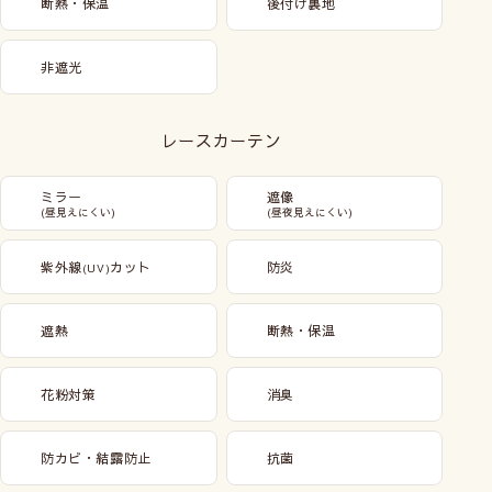
断熱・保温
後付け裏地
非遮光
レースカーテン
ミラー
遮像
(昼見えにくい)
(昼夜見えにくい)
紫外線
カット
防炎
(UV)
遮熱
断熱・保温
花粉対策
消臭
防カビ・結露防止
抗菌