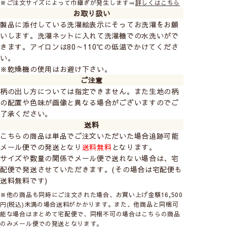
※ご注文サイズによって巾継ぎが発生します⇒
詳しくはこちら
お取り扱い
製品に添付している洗濯絵表示にそってお洗濯をお願
いします。洗濯ネットに入れて洗濯機での水洗いがで
きます。アイロンは80～110℃の低温でかけてくださ
い。
※乾燥機の使用はお避け下さい。
ご注意
柄の出し方については指定できません。また生地の柄
の配置や色味が画像と異なる場合がございますのでご
了承ください。
送料
こちらの商品は単品でご注文いただいた場合追跡可能
メール便での発送となり
送料無料
となります。
▲（左）グリーン、（右）グレー
サイズや数量の関係でメール便で送れない場合は、宅
配便で発送させていただきます。(その場合は宅配便も
送料無料です)
※他の商品も同時にご注文された場合、お買い上げ金額16,500
円(税込)未満の場合送料がかかります。また、他商品と同梱可
能な場合はまとめて宅配便で、同梱不可の場合はこちらの商品
のみメール便での発送となります。