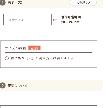
高さ（丈）
丈の測り方
透け感あり／人の表情や人の動作がわかる
制作可能範囲
Class２
cm
20 - 240
cm
やや透け感あり／人の輪郭が見える
Class３
サイズの確認
ほぼ透け感なし／わずかに人の気配を感じる
幅と高さ（丈）の測り方を確認しました
Class４
透け感はない／部屋に人が居るのがわからない
配送について
※レースカーテンに10cm近く接近すると、透け感のない
レースでもぼんやりとシルエットがわかる場合がありま
す。