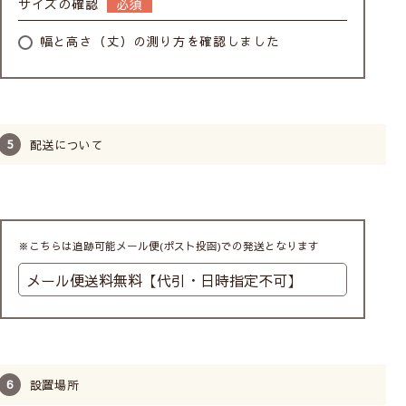
サイズの確認
幅と高さ（丈）の測り方を確認しました
レースカーテンの透け感の比較
配送について
※こちらは追跡可能メール便(ポスト投函)での発送となります
Class１
透け感あり／人の表情や人の動作がわかる
Class２
設置場所
やや透け感あり／人の輪郭が見える