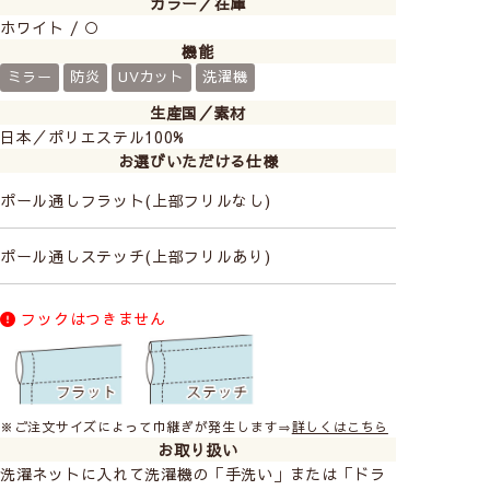
カラー／在庫
ホワイト / ○
突っ張り棒で簡単に取り付けできます。
機能
裏面には光沢糸を織り込んだミラー生地なので、日中は
ミラー
防炎
UVカット
洗濯機
外から見えにくく、小窓の目隠しとしてお使いいただけ
生産国／素材
ます。
日本／ポリエステル100%
お選びいただける仕様
ポール通しフラット(上部フリルなし)
ポール通しステッチ(上部フリルあり)
フックはつきません
※ご注文サイズによって巾継ぎが発生します⇒
詳しくはこちら
お取り扱い
洗濯ネットに入れて洗濯機の「手洗い」または「ドラ