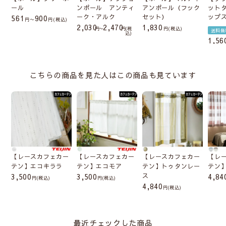
ール
ンポール アンティ
アンポール（フック
ット
ーク・アルク
セット）
ップ
561
900
〜
税込
2,030
2,470
1,830
〜
税
税込
送料無
込
1,56
※生地によって注文幅・高さ(丈)の最大値が変わりま
す。
こちらの商品を見た人はこの商品も見ています
カフェカーテンの幅について
【レースカフェカー
【レースカフェカー
【レースカフェカー
【レ
テン】エコキララ
テン】エコモア
テン】トゥタンレー
テン
3,500
3,500
ス
4,84
(税込)
(税込)
4,840
(税込)
カフェカーテンの高さ(丈)について
最近チェックした商品