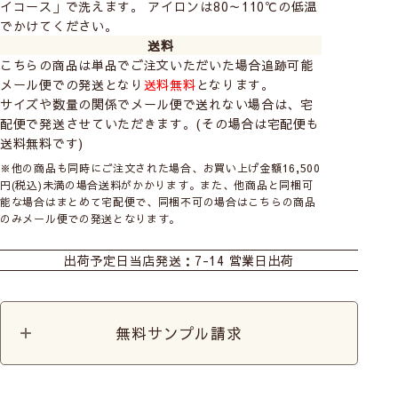
イコース」で洗えます。 アイロンは80～110℃の低温
ウォッシャブルなので自宅の洗濯機で洗えるのでお手入
でかけてください。
れ簡単です。
送料
こちらの商品は単品でご注文いただいた場合追跡可能
メール便での発送となり
送料無料
となります。
ミラー加工で日中外からの気になる視線を防
サイズや数量の関係でメール便で送れない場合は、宅
ぎます
配便で発送させていただきます。(その場合は宅配便も
送料無料です)
中から見た様子
※他の商品も同時にご注文された場合、お買い上げ金額16,500
円(税込)未満の場合送料がかかります。また、他商品と同梱可
能な場合はまとめて宅配便で、同梱不可の場合はこちらの商品
のみメール便での発送となります。
カーテン
カーテンレースセット
シェード
+オールワン
出荷予定日
当店発送：7-14 営業日出荷
ダブルシェード(シン
ダブルシェード(ナチ
ダブルシェード(おし
プル無地)
ュラル生地)
ゃれなデザイン生地)
無料サンプル請求
シェード幕体
カフェ
カット生地