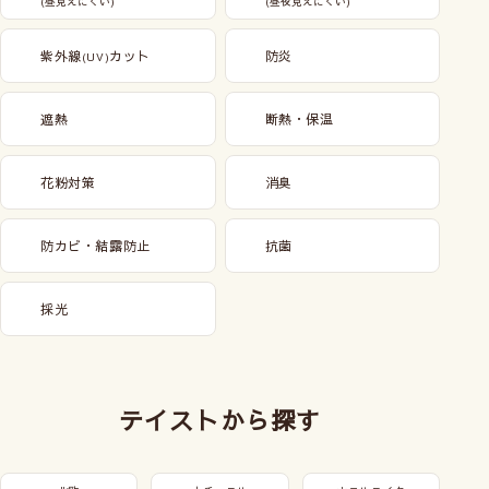
(昼見えにくい)
(昼夜見えにくい)
紫外線
カット
防炎
(UV)
遮熱
断熱・保温
花粉対策
消臭
防カビ・結露防止
抗菌
採光
テイストから探す