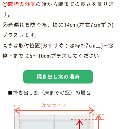
①
窓枠の外側
の端から端までの長さを測りま
す。
②光漏れを防ぐ為、幅に
14cm(左右7cmずつ)
プラス
します。
高さは取付位置(おすすめ：窓枠の7cm上)～窓
枠下までに
5～10cmプラス
してください。
掃き出し窓の場合