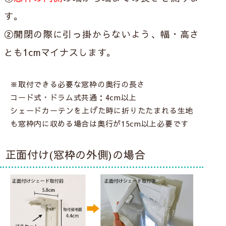
す。
②開閉の際に引っ掛からないよう、幅・高さ
ノハラシルエット
シオンシルエット
ミーナシルエット
とも1cmマイナスします。
シングルシェードへ
シングルシェードへ
シングルシェードへ
遮像
採光
遮像
採光
遮像
採光
※
取付できる必要な窓枠の奥行の長さ
UVカット
洗濯機
UVカット
洗濯機
UVカット
洗濯機
コード式・ドラム式共通：4cm以上
シェードカーテンを上げた時に折りたたまれる生地
も窓枠内に収める場合は奥行が15cm以上必要です
正面付け(窓枠の外側)の場合
ベリーリーフ
モック
カビナーイ
シングルシェードへ
シングルシェードへ
シングルシェードへ
ミラー
洗濯機
ミラー
遮熱
防カビ
遮熱
保温
UVカット
洗濯機
ミラー
UVカット
洗濯機