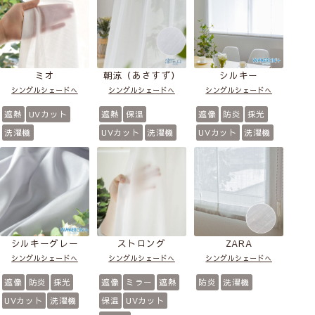
(アンティークピン
(アンティークグリ
シングルシェードへ
ク)
ーン)
天然素材風ポリ
シングルシェードへ
シングルシェードへ
3級遮光
洗濯機
天然素材風ポリ
天然素材風ポリ
防炎
洗濯機
防炎
洗濯機
ミオ
朝涼（あさすず）
シルキー
シングルシェードへ
シングルシェードへ
シングルシェードへ
遮熱
UVカット
遮熱
保温
遮像
防炎
採光
洗濯機
UVカット
洗濯機
UVカット
洗濯機
ナチュール
ナチュール
(ナチュラル)
(モーヴピンク)
シングルシェードへ
シングルシェードへ
天然素材風ポリ
天然素材風ポリ
シルキーグレー
ストロング
ZARA
防炎
洗濯機
防炎
洗濯機
シングルシェードへ
シングルシェードへ
シングルシェードへ
遮像
防炎
採光
遮像
ミラー
遮熱
防炎
洗濯機
UVカット
洗濯機
保温
UVカット