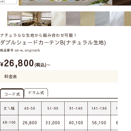
ナチュラルな生地から組み合わせ可能！
ダブルシェードカーテンB(ナチュラル生地)
商品番号
sd-w_originalb
26,800
¥
税込
〜
料金表
ドラム式
コード式
丈＼幅
40-50
51-90
91-140
141-190
191-24
26,800
33,000
40,100
56,100
67,200
48-100