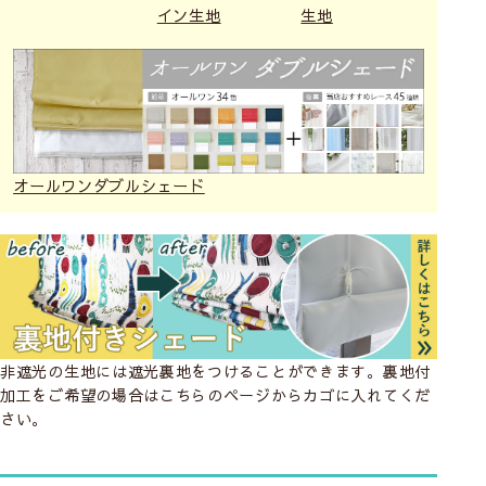
ミラー
UVカット
ミラー
UVカット
ミラー
UVカット
イン生地
生地
洗濯機
洗濯機
洗濯機
オールワンダブルシェード
レインボー(ｸﾞﾘｰﾝ)
レインボー(ﾓｶ)
レインボー(ﾗﾍﾞﾝﾀﾞ
ｰ)
シングルシェードへ
シングルシェードへ
シングルシェードへ
ミラー
UVカット
ミラー
UVカット
ミラー
UVカット
洗濯機
洗濯機
洗濯機
非遮光の生地には遮光裏地をつけることができます。裏地付
加工をご希望の場合はこちらのページからカゴに入れてくだ
さい。