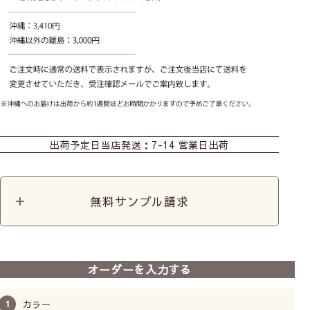
おすすめ商品
出荷予定日
当店発送：7-14 営業日出荷
無料サンプル請求
前
次
へ
へ
【ダブルシェードカーテ
ダブルシェードカーテン
ダブルシェー
オーダーを入力する
ン】オールワン
A(シンプル無地)
C(おしゃれな
26,800
税込
1級遮光
防炎
洗濯機
保温率30.0％以上
カラー
遮熱率50.0％以上