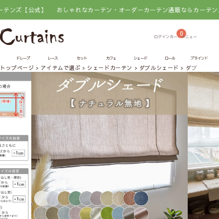
式】
おしゃれなカーテン・オーダーカーテン通販ならカーテンズ【公式】
0
ドレープ
レース
セット
カフェ
シェード
ロール
ブラインド
トップページ
アイテムで選ぶ
シェードカーテン
ダブルシェード
ダブルシェー