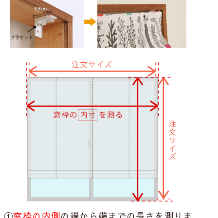
ざっくり
エコキララ
ヒカリクリン
シングルシェードへ
シングルシェードへ
シングルシェードへ
ミラー
UVカット
ミラー
遮熱
保温
遮像
ミラー
遮熱
洗濯機
UVカット
花粉
保温
UVカット
防汚
洗濯機
抗菌
消臭
洗濯機
ドロップ
ストリングル
ミニチュアローズ
シングルシェードへ
シングルシェードへ
シングルシェードへ
遮像
ミラー
防炎
遮像
ミラー
防炎
遮像
ミラー
防炎
遮熱
UVカット
遮熱
保温
遮熱
保温
洗濯機
UVカット
洗濯機
UVカット
洗濯機
①
窓枠の内側
の端から端までの長さを測りま