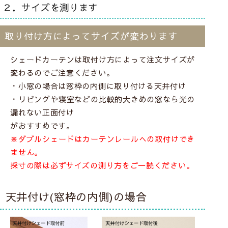
キャラメルシュガー
ショコラテ
ジェラート(ソルト)
２．サイズを測ります
シングルシェードへ
シングルシェードへ
シングルシェードへ
洗濯機
遮像
UVカット
防炎
洗濯機
取り付け方によってサイズが変わります
洗濯機
シェードカーテンは取付け方によって注文サイズが
変わるのでご注意ください。
・小窓の場合は窓枠の内側に取り付ける
天井付け
・リビングや寝室などの比較的大きめの窓なら光の
漏れない
正面付け
ジェラート(ミルク)
ジェラート(ベリー)
ジェラート(セサミ)
がおすすめです。
シングルシェードへ
シングルシェードへ
シングルシェードへ
※ダブルシェードはカーテンレールへの取付けでき
ません。
防炎
洗濯機
防炎
洗濯機
防炎
洗濯機
採寸の際は必ずサイズの測り方をご一読ください。
天井付け(窓枠の内側)の場合