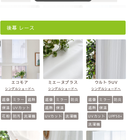
後幕 レース
パレット
パレット
パレット
(アイボリー)
(ブラウン)
(アンティークブル
ー)
シングルシェードへ
シングルシェードへ
シングルシェードへ
天然素材風ポリ
天然素材風ポリ
天然素材風ポリ
防炎
洗濯機
防炎
洗濯機
エコモア
ミエーヌプラス
ウルトラUV
防炎
洗濯機
シングルシェードへ
シングルシェードへ
シングルシェードへ
遮像
ミラー
遮熱
遮像
ミラー
防炎
遮像
ミラー
防炎
保温
UVカット
遮熱
保温
遮熱
保温
花粉
防汚
洗濯機
UVカット
洗濯機
UVカット
UPF50+
洗濯機
パレット
パレット
リフラ