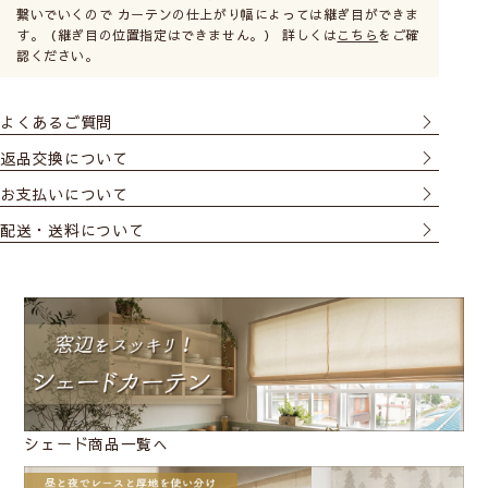
お選びいただけます。お部屋の間取りや窓の位置に合
繋いでいくので カーテンの仕上がり幅によっては継ぎ目ができま
す。（継ぎ目の位置指定はできません。） 詳しくは
こちら
をご確
わせてご自由にお選びください。
認ください。
特にご希望がない場合は右操作タイプで仕上げます。
よくあるご質問
取り付け方によってサイズが変わります
返品交換について
シェードカーテンは取付け方によって注文サイズが変わるの
お支払いについて
でご注意ください。
配送・送料について
・小窓の場合は窓枠の内側に取り付ける
天井付け
・リビングや寝室などの比較的大きめの窓なら光の漏れない
正面付け
がおすすめです。
カーテンレールにも取付けは可能ですが、レールに重さの負
荷がかかるのでご注意ください。（ドラム式は特に負荷が大
きいため不向きです）
必ずサイズの測り方をご一読ください。
天井付け
シェード商品一覧へ
窓枠の内側に取付けます。