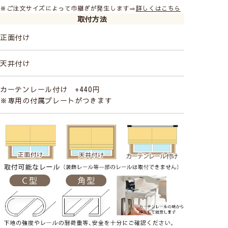
※ご注文サイズによって巾継ぎが発生します⇒
詳しくはこちら
取付方法
正面付け
天井付け
Class１
カーテンレール付け +440円
透け感あり／人の表情や人の動作がわかる
※専用の付属プレートがつきます
Class２
やや透け感あり／人の輪郭が見える
Class３
ほぼ透け感なし／わずかに人の気配を感じる
Class４