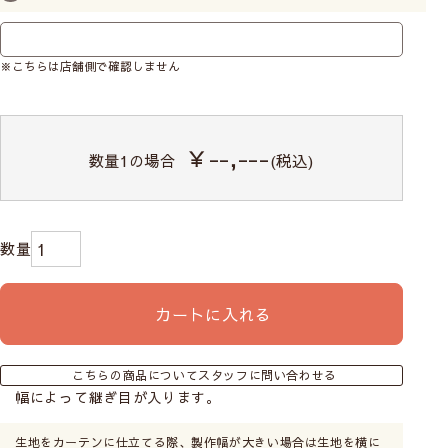
※こちらは店舗側で確認しません
お子様の手に届かないように、チェーンをくるくると
巻いて付属のクリップで留めておくことができます。
￥--,---
数量
1
の場合
(税込)
操作位置はお部屋に合わせて
カートに入れる
こちらの商品についてスタッフに問い合わせる
幅によって継ぎ目が入ります。
シェードカーテンの操作コードの位置を左右どちらか
生地をカーテンに仕立てる際、製作幅が大きい場合は生地を横に