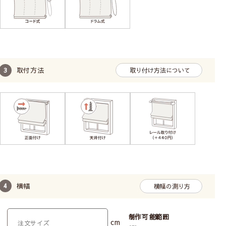
コード(ひも)操作で昇降
お手頃価格
取付方法
取り付け方法について
せまい幅の小窓におすすめ
長い丈の場合、昇降に力が必要です。
広い幅の窓は昇降コードが切れるおそれがありお勧
めしません。
柄の位置（模様の出し方）は指定できません。
シングルシェード【ドラム式】
横幅
横幅の測り方
制作可能範囲
cm