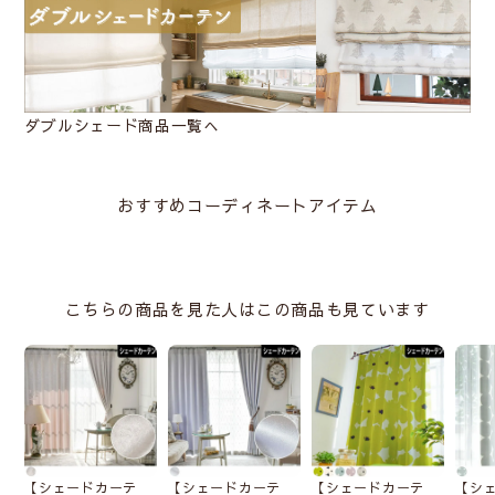
窓枠とシェード間に少し隙
間があきます。光を取りた
いキッチンやトイレの小窓
に向いています。
ダブルシェード商品一覧へ
正面付け
おすすめコーディネートアイテム
窓枠の外側の壁に取付ける
ので、窓枠が隠れるように
大きいサイズにします。光
こちらの商品を見た人はこの商品も見ています
漏れがなく、室内が見えま
せん。
カーテンレール付け
専用の金具でカーテンレー
【シェードカーテ
【シェードカーテ
【シェードカーテ
【シ