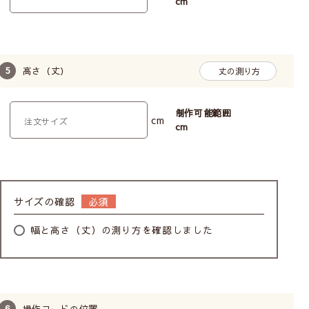
cm
高さ（丈）
丈の測り方
ボールチェーン操作で昇降
操作が軽い
制作可能範囲
cm
広い幅の窓におすすめ
cm
耐久性がある
TOSOのドラム式メカを使用しています。BOX型
サイズの確認
なので、窓側(裏面)もすっきりまとまっています。
メカに厚みがあり重くなるため、カーテンレール付
幅と高さ（丈）の測り方を確認しました
けには不向きです。
柄の位置（模様の出し方）は指定できません。
お子様がいるお家でも
操作コードの位置