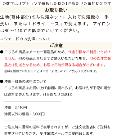
+の数字はオプションで選択した時の1台あたりの追加料金です
透け感はない／部屋に人が居るのがわからない
お取り扱い
生地(幕体部分)のみ洗濯ネットに入れて洗濯機の「手
洗い」または「ドライコース」で洗えます。 アイロン
※レースカーテンに10cm近く接近すると、透け感のない
は80～110℃の低温でかけてください。
レースでもぼんやりとシルエットがわかる場合がありま
す。
→
シェードのお洗濯について
ご注意
防炎加工
まさかのときも安心の
付き！
燃えにくくなる加工により火が燃え広がるのを防ぎま
す。
ホテル・病院・映画館などの施設には防炎性能を
持つ防炎物品の使用、また高層マンションにお住まい
の場合にも防炎カーテンの使用が条例で義務づけられ
ています。