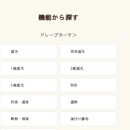
機能から探す
ドレープカーテン
遮光
完全遮光
1級遮光
2級遮光
3級遮光
防炎
防音・遮音
遮熱
断熱・保温
後付け裏地