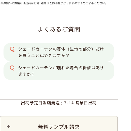
よくあるご質問
シェードカーテンの幕体（生地の部分）だけ
を買うことはできますか？
シェードカーテンが壊れた場合の保証はあり
ますか？
ラベル（ネーム）がついているものが消防法施行規
則に基づく防炎性能試験に合格した商品の証となり
ます。
カーテン
シェード
ダブルシェード(シン
プル無地)
当店の防炎カーテンは防炎ラベルを縫い付けて
出荷予定日
当店発送：7-14 営業日出荷
お届けいたします
ダブルシェード(ナチ
ダブルシェード(おし
ダブルシェード(ラグ
ュラル生地)
ゃれなデザイン生地)
ジュアリー生地)
無料サンプル請求
シェード幕体
カフェ
カット生地