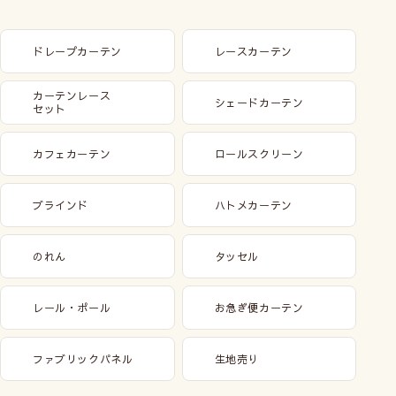
ドレープカーテン
レースカーテン
カーテンレース
シェードカーテン
セット
メカ本体は分解したり、生地からコードを
外さないでください。
(壊れたりシェードが綺麗
カフェカーテン
ロールスクリーン
にあがらなくなる恐れがあります)
ブラインド
ハトメカーテン
のれん
タッセル
レール・ポール
お急ぎ便カーテン
ファブリックパネル
生地売り