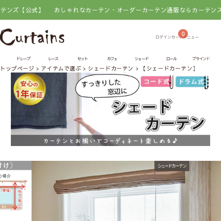
【公式】
おしゃれなカーテン・オーダーカーテン通販ならカーテンズ【公式
0
ドレープ
レース
セット
カフェ
シェード
ロール
ブラインド
トップページ
アイテムで選ぶ
シェードカーテン
【シェードカーテン】ZARA 