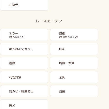
非遮光
レースカーテン
ミラー
遮像
(昼見えにくい)
(昼夜見えにくい)
紫外線
カット
防炎
(UV)
遮熱
断熱・保温
花粉対策
消臭
防カビ・結露防止
抗菌
採光