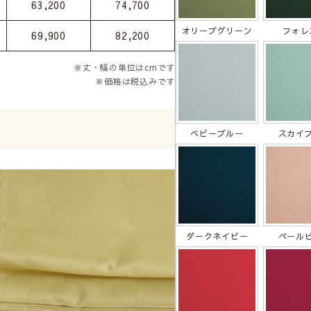
63,200
74,700
オリーブグリーン
フォレ
69,900
82,200
※丈・幅の単位はcmです
※価格は税込みです
ベビーブルー
スカイ
ダークネイビー
ペール