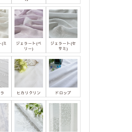
(ミ
ジェラート(ベ
ジェラート(セ
リー)
サミ)
ララ
ヒカリクリン
ドロップ