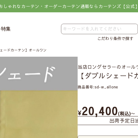
おしゃれなカーテン・オーダーカーテン通販ならカーテンズ【公式
レ特集
こだわり条件で探す
ェードカーテン】オールワン
当店ロングセラーのオール
【ダブルシェード
商品番号
sd-w_allone
20,400
¥
〜
税込
出荷予定日