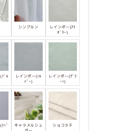
ル
シンプルン
レインボー(ｱｲ
ﾎﾞﾘｰ)
ﾌﾞﾙ
レインボー(ｼﾙ
レインボー(ｸﾞﾘ
ﾊﾞｰ)
ｰﾝ)
ﾗﾍﾞ
キャラメルシュ
ショコラテ
ガー