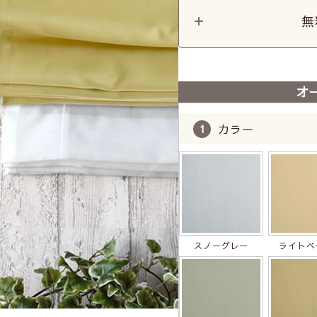
無
オ
カラー
スノーグレー
ライトベ