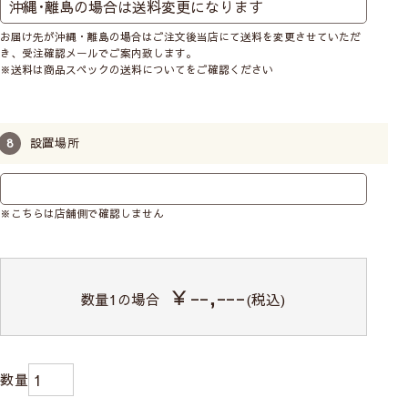
お届け先が沖縄・離島の場合はご注文後当店にて送料を変更させていただ
き、受注確認メールでご案内致します。
※送料は商品スペックの送料についてをご確認ください
メカ本体は分解したり、生地からコードを
外さないでください。
(壊れたりシェードが綺麗
にあがらなくなる恐れがあります)
設置場所
※こちらは店舗側で確認しません
￥--,---
数量
1
の場合
(税込)