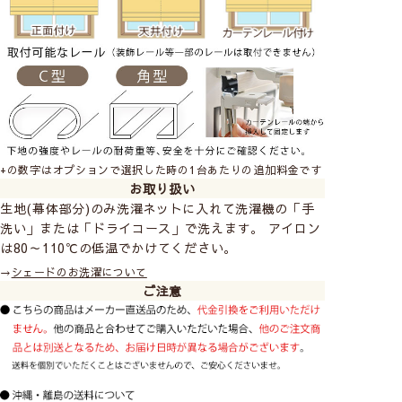
ボールチェーン操作で昇降
操作が軽い
広い幅の窓におすすめ
耐久性がある
+の数字はオプションで選択した時の1台あたりの追加料金です
お取り扱い
生地(幕体部分)のみ洗濯ネットに入れて洗濯機の「手
TOSOのドラム式メカを使用しています。BOX型
洗い」または「ドライコース」で洗えます。 アイロン
なので、窓側(裏面)もすっきりまとまっています。
は80～110℃の低温でかけてください。
メカに厚みがあり重くなるため、カーテンレール付
けには不向きです。
→
シェードのお洗濯について
ご注意
柄の位置（模様の出し方）は指定できません。
お子様がいるお家でも
安心してお使いいただけます