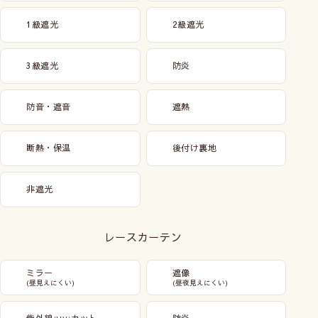
1級遮光
2級遮光
3級遮光
防炎
防音・遮音
遮熱
断熱・保温
後付け裏地
非遮光
レースカーテン
ミラー
遮像
(昼見えにくい)
(昼夜見えにくい)