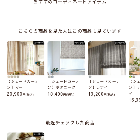
おすすめコーディネートアイテム
こちらの商品を見た人はこの商品も見ています
【シェードカーテ
【シェードカーテ
【シェードカーテ
【シ
ン】マー
ン】ボタニーク
ン】ラナイ
ン】
20,900
18,400
13,200
ィ
(税込)
(税込)
(税込)
16,3
最近チェックした商品