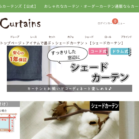
ンズ【公式】
おしゃれなカーテン・オーダーカーテン通販ならカーテンズ【
0
ドレープ
レース
セット
カフェ
シェード
ロール
ブラインド
トップページ
アイテムで選ぶ
シェードカーテン
【シェードカーテン】リフラ