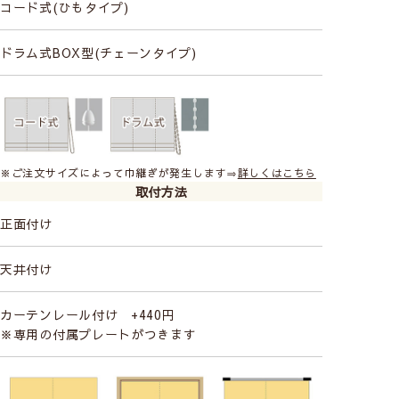
コード式(ひもタイプ)
ドラム式BOX型(チェーンタイプ)
コード(ひも)操作で昇降
お手頃価格
せまい幅の小窓におすすめ
長い丈の場合、昇降に力が必要です。
※ご注文サイズによって巾継ぎが発生します⇒
詳しくはこちら
広い幅の窓は昇降コードが切れるおそれがありお勧
取付方法
めしません。
正面付け
柄の位置（模様の出し方）は指定できません。
天井付け
シングルシェード【ドラム式】
カーテンレール付け +440円
※専用の付属プレートがつきます