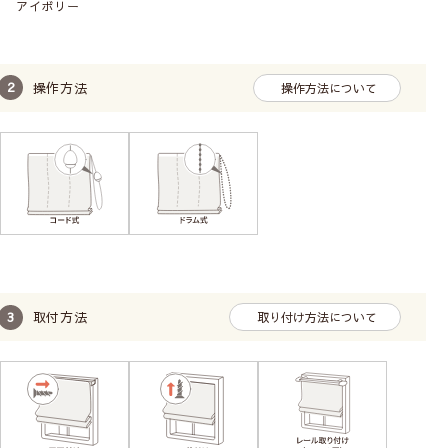
わせてご自由にお選びください。
アイボリー
特にご希望がない場合は右操作タイプで仕上げます。
取り付け方によってサイズが変わります
操作方法
操作方法について
シェードカーテンは取付け方によって注文サイズが変わるの
でご注意ください。
・小窓の場合は窓枠の内側に取り付ける
天井付け
・リビングや寝室などの比較的大きめの窓なら光の漏れない
正面付け
がおすすめです。
カーテンレールにも取付けは可能ですが、レールに重さの負
荷がかかるのでご注意ください。（ドラム式は特に負荷が大
きいため不向きです）
取付方法
取り付け方法について
必ずサイズの測り方をご一読ください。
天井付け
窓枠の内側に取付けます。
窓枠とシェード間に少し隙
間があきます。光を取りた