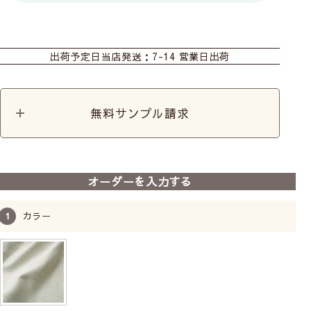
カーテン
シェード
ダブルシェード
出荷予定日
当店発送：7-14 営業日出荷
お子様の手に届かないように、チェーンをくるくると
カフェ
巻いて付属のクリップで留めておくことができます。
無料サンプル請求
操作位置はお部屋に合わせて
オーダーを入力する
カラー
シェードカーテンの操作コードの位置を左右どちらか
お選びいただけます。お部屋の間取りや窓の位置に合