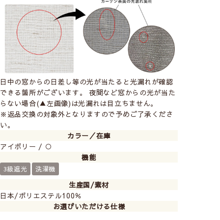
コード式
（ひもタイ
プ）
日中の窓からの日差し等の光が当たると光漏れが確認
ドラム式
（チェーンタ
できる箇所がございます。 夜間など窓からの光が当た
イプ）
らない場合(▲左画像)は光漏れは目立ちません。
※返品交換の対象外となりますので予めご了承くださ
い。
カラー／在庫
アイボリー / ○
シングルシェード【コード式】
機能
3級遮光
洗濯機
生産国/素材
日本/ポリエステル100％
お選びいただける仕様