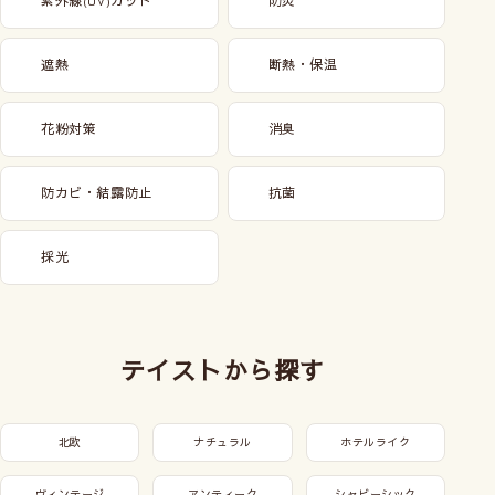
紫外線
カット
防炎
(UV)
遮熱
断熱・保温
花粉対策
消臭
防カビ・結露防止
抗菌
採光
テイストから探す
北欧
ナチュラル
ホテルライク
ヴィンテージ
アンティーク
シャビーシック