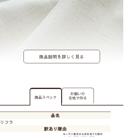
商品説明を詳しく見る
こちらの生地は
「メカ＋幕体」の販売のみ
と
なります。
お揃いの
商品スペック
生地で作る
◆ シェードカーテンについて ◆
品名
リフラ
訳あり理由
操作は2種類からお選びください