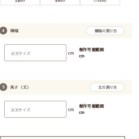
いキッチンやトイレの小窓
に向いています。
横幅
横幅の測り方
正面付け
制作可能範囲
cm
窓枠の外側の壁に取付ける
cm
ので、窓枠が隠れるように
大きいサイズにします。光
漏れがなく、室内が見えま
せん。
高さ（丈）
丈の測り方
制作可能範囲
cm
cm
カーテンレール付け
専用の金具でカーテンレー
ルに取付けます。製品幅は
レールの幅から左右2cmず