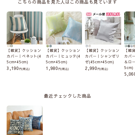
こちらの商品を見た人はこの商品も見ています
【雑貨】クッション
【雑貨】クッション
【雑貨】クッション
【雑
カバー｜ベネット(4
カバー｜ヒュッテ(4
カバー｜シャンゼリ
カバ
5cm×45cm)
5cm×45cm)
ゼ(45cm×45cm)
＆ロー
3,190
1,980
2,990
5cm)
(税込)
(税込)
(税込)
5,06
最近チェックした商品