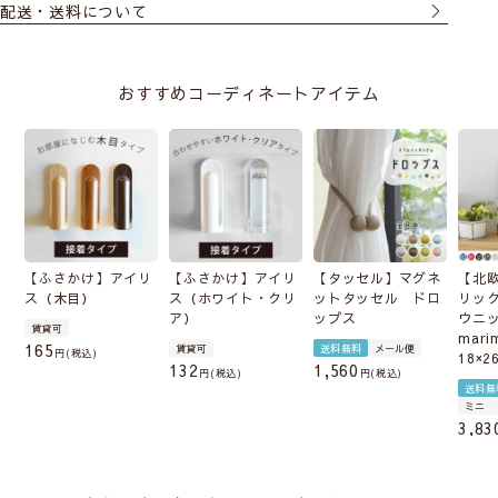
配送・送料について
おすすめコーディネートアイテム
【ふさかけ】アイリ
【ふさかけ】アイリ
【タッセル】マグネ
【北
ス（木目）
ス（ホワイト・クリ
ットタッセル ドロ
リッ
ア）
ップス
ウニ
賃貸可
mari
165
賃貸可
送料無料
メール便
税込
18×2
132
1,560
税込
税込
送料無
ミニ
3,83