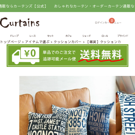
らカーテンズ【公式】
おしゃれなカーテン・オーダーカーテン通販ならカー
0
ドレープ
レース
セット
カフェ
シェード
ロール
ブラインド
トップページ
アイテムで選ぶ
クッションカバー
【雑貨】クッションカバー｜ストリ