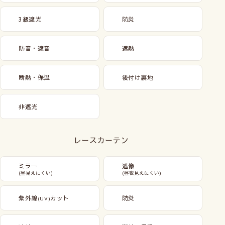
3級遮光
防炎
防音・遮音
遮熱
断熱・保温
後付け裏地
非遮光
レースカーテン
ミラー
遮像
(昼見えにくい)
(昼夜見えにくい)
紫外線
カット
防炎
(UV)