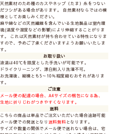
天然素材のため種のカスやネップ（たま）糸をつない
だフシがある場合があります。 自然素材ならではの模
様としてお楽しみください。
麻や綿などの天然繊維を含んでいる生地製品は室内環
境(温度や湿度などの影響)により伸縮することがりま
す。 これは天然素材が持ち合わせている特性になりま
すので、予めご了承くださいますようお願いいたしま
す。
お取り扱い
液温は40℃を限度とした手洗いが可能です。
ドライクリーニング、漂白剤入り洗濯不可。
お洗濯後、縦横とも5～10％程度縮むおそれがありま
す。
ご注意
メール便の配達の場合、A4サイズの梱包になる為、
生地に折りじわがつきやすくなります。
送料
こちらの商品は単品でご注文いただいた場合追跡可能
メール便での発送となり
送料無料
となります。
サイズや数量の関係でメール便で送れない場合は、宅