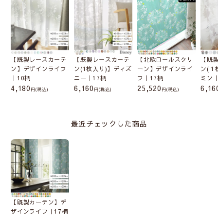
【既製レースカーテ
【既製レースカーテ
【北欧ロールスクリ
【既
ン】デザインライフ
ン(1枚入り)】ディズ
ーン】デザインライ
ン(１
｜10柄
ニー｜17柄
フ｜17柄
ミン｜
4,180
6,160
25,520
6,16
(税込)
(税込)
(税込)
最近チェックした商品
【既製カーテン】デ
ザインライフ｜17柄