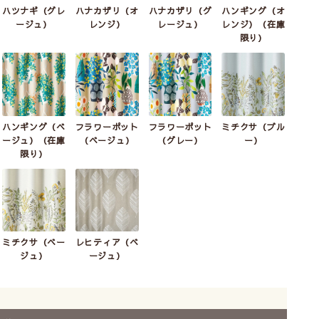
ハツナギ（グレ
ハナカザリ（オ
ハナカザリ（グ
ハンギング（オ
2級遮光
2級遮光
3級遮光
ージュ）
レンジ）
レージュ）
レンジ）（在庫
ミチクサ
ミチクサ
ユキヤマ
限り）
(ブルー)
(ベージュ)
(イエロー)
生産終了
ハンギング（ベ
フラワーポット
フラワーポット
ミチクサ（ブル
ージュ）（在庫
（ベージュ）
（グレー）
ー）
限り）
3級遮光
3級遮光
ユキヤマ
レヒティア
(グリーン)
(ベージュ)
生産終了
ミチクサ（ベー
レヒティア（ベ
ジュ）
ージュ）