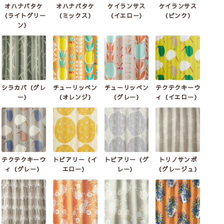
オハナバタケ
オハナバタケ
ケイランサス
ケイランサス
（ライトグリー
（ミックス）
（イエロー）
（ピンク）
3級遮光
2級遮光
2級遮光
ン）
フラワーポット
フルーツトリ
フルーツトリ
(グレー)
(グリーン)
(グレー)
生産終了
生産終了
シラカバ（グレ
チューリッペン
チューリッペン
テクテクキーウ
ー）
（オレンジ）
（グレー）
ィ（イエロー）
2級遮光
2級遮光
2級遮光
フルーツフルーツ
フルーツフルーツ
ポポロ
(ブルー)
(ベージュ)
(イエロー)
生産終了
生産終了
生産終了
テクテクキーウ
トピアリー（イ
トピアリー（グ
トリノサンポ
ィ（グレー）
エロー）
レー）
（グレージュ）