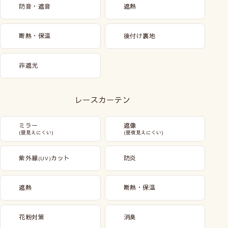
防音・遮音
遮熱
断熱・保温
後付け裏地
非遮光
レースカーテン
ミラー
遮像
(昼見えにくい)
(昼夜見えにくい)
紫外線
カット
防炎
(UV)
遮熱
断熱・保温
花粉対策
消臭