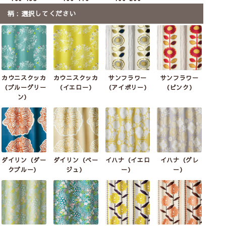
ザインライフ｜10柄
柄
選択してください
既製サイズ
1枚単位
洗濯機
プレゼント付
4,180
4,840
〜
税込
3級遮光
2級遮光
2級遮光
ハツナギ
ハナカザリ
ハナカザリ
(グレージュ)
(オレンジ)
(グレージュ)
カウニスクッカ
カウニスクッカ
サンフラワー
サンフラワー
（ブルーグリー
（イエロー）
（アイボリー）
（ピンク）
ン）
2級遮光
2級遮光
2級遮光
ハンギング
ハンギング
フラワーポット
ダイリン（ダー
ダイリン（ベー
イハナ（イエロ
イハナ（グレ
(オレンジ)
(ベージュ)
(ベージュ)
クブルー）
ジュ）
ー）
ー）