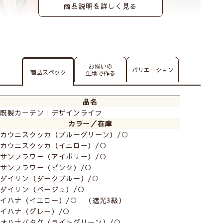
商品説明を詳しく見る
カラフルな色合いやお花・動物、北欧の森にいるような
ほっこりするデザインなどバリエーション豊かな北欧テ
お揃いの
イストのカーテンたち♪
バリエーション
商品スペック
生地で作る
品名
既製カーテン｜デザインライフ
カラー／在庫
カウニスクッカ（ブルーグリーン）/○
カウニスクッカ（イエロー）/○
サンフラワー（アイボリー）/○
サンフラワー（ピンク）/○
ダイリン（ダークブルー）/○
ダイリン（ベージュ）/○
イハナ（イエロー）/○ （遮光3級）
イハナ（グレー）/○
オハナバタケ（ライトグリーン）/○