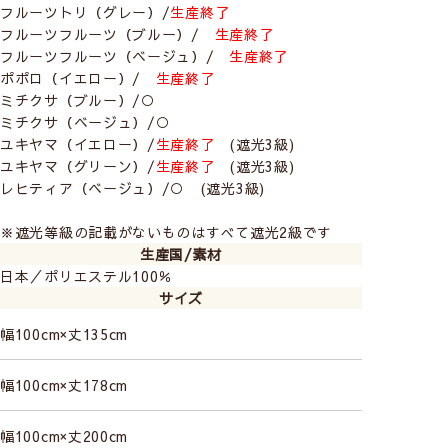
フルーツトリ（グレー）/
生産終了
フルーツフルーツ（ブルー）/
生産終了
フルーツフルーツ（ベージュ）/
生産終了
2級遮光
2級遮光
2級遮光
ポポロ（イエロー）/
生産終了
カウニスクッカ
カウニスクッカ
サンフラワー
ミチクサ（ブルー）/○
（ブルーグリーン）
(イエロー)
(アイボリー)
ミチクサ（ベージュ）/○
ユキヤマ（イエロー）/
生産終了
(遮光3級)
ユキヤマ（グリーン）/
生産終了
(遮光3級)
レヒティア（ベージュ）/○ (遮光3級)
※遮光等級の記載がないものはすべて遮光2級です
生産国/素材
2級遮光
2級遮光
2級遮光
日本／ポリエステル100％
サンフラワー
ダイリン
ダイリン
サイズ
(ピンク)
(ダークブルー)
(ベージュ)
幅100cm×丈135cm
幅100cm×丈178cm
幅100cm×丈200cm