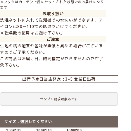
※フックはカーテン上部にセットされた状態でのお届けになり
(ピンク)
(グレー)
(オレンジ)
ます
お取り扱い
洗濯ネットに入れて洗濯機での水洗いができます。ア
イロンは80～110℃の低温でかけてください。
※乾燥機の使用はお避け下さい。
ご注意
生地の柄の配置や色味が画像と異なる場合がございま
3級遮光
2級遮光
2級遮光
すのでご了承ください。
チューリッペン
テクテクキーウィ
テクテクキーウィ
この商品はお届け日、時間指定ができませんのでご了
(グレー)
(イエロー)
(グレー)
承下さい。
おすすめ商品
既製カーテン
出荷予定日
当店発送：3-5 営業日出荷
サンプル請求対象外です
3級遮光
3級遮光
3級遮光
トピアリー
トピアリー
トリノサンポ
前
次
(イエロー)
(グレー)
(グレージュ)
へ
へ
サイズ
選択してください
【既製レースカーテン】デ
100×135
100×178
100×200