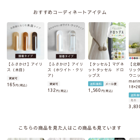
おすすめコーディネートアイテム
【ふさかけ】アイリ
【ふさかけ】アイリ
【タッセル】マグネ
【北
ス（木目）
ス（ホワイト・クリ
ットタッセル ドロ
リッ
ア）
ップス
ウニ
賃貸可
mari
165
賃貸可
送料無料
メール便
税込
18×2
132
1,560
税込
税込
送料無
ミニ
3,83
こちらの商品を見た人はこの商品も見ています