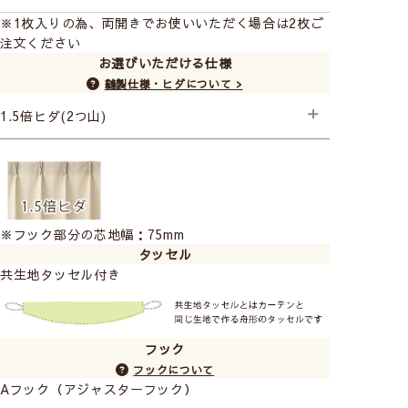
3級遮光
2級遮光
2級遮光
※1枚入りの為、両開きでお使いいただく場合は2枚ご
イハナ
イハナ
オハナバタケ
注文ください
(イエロー)
(グレー)
(ライトグリーン)
お選びいただける仕様
縫製仕様・ヒダについて >
1.5倍ヒダ(2つ山)
├スタンダード縫製＋形状記憶
2級遮光
2級遮光
2級遮光
オハナバタケ
グラッセ
ケイランサス
(ミックス)
(イエロー)
(イエロー)
※フック部分の芯地幅：75mm
生産終了
タッセル
共生地タッセル付き
フック
フックについて
2級遮光
3級遮光
3級遮光
Aフック（アジャスターフック）
ケイランサス
シラカバ
チューリッペン