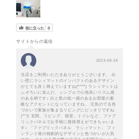
約33cm×33cm(S)
約32cm×41cm(M)
約73cm×51cm(L)
135cm×44cm(XL)
3枚セット
役に立った
0
サイトからの返信
2023-06-26
当店をご利用いただきありがとうございます。 白
い壁にラシィマットのインパクトのあるデザイン
がとても良く映えていますね(*^^*) ラシィマットは
ふぞろいに並んだ、シンプルで心地良いリズム感
のある柄です♪ 白と黒の統一感のあるお部屋の素
敵なアクセントになっていますね。 元気のでる色
づかいで家族が集まるリビングにピッタリですね
(^^)/ 玄関、リビング、寝室、トイレなど、ファブ
リックパネルでお手軽に模様替えができちゃいま
す♪ 「ファブリックパネル ラシィマット」 フィ
ンランド発の独創的なデザインと色づかいが人気