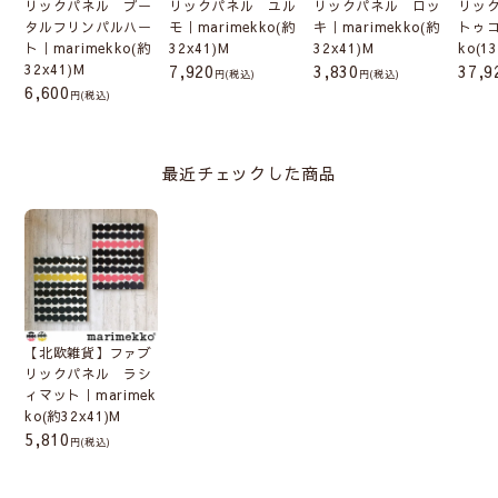
リックパネル プー
リックパネル ユル
リックパネル ロッ
リッ
タルフリンパルハー
モ｜marimekko(約
キ｜marimekko(約
トゥコ
ト｜marimekko(約
32x41)M
32x41)M
ko(1
32x41)M
7,920
3,830
37,9
(税込)
(税込)
6,600
(税込)
最近チェックした商品
【北欧雑貨】ファブ
リックパネル ラシ
ィマット｜marimek
ko(約32x41)M
5,810
(税込)