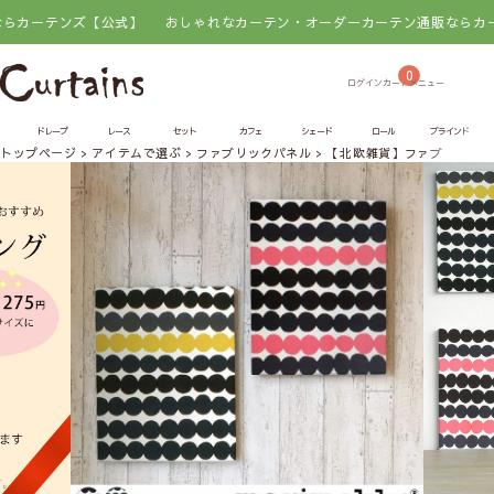
ーテンズ【公式】
おしゃれなカーテン・オーダーカーテン通販ならカーテン
0
ドレープ
レース
セット
カフェ
シェード
ロール
ブラインド
トップページ
アイテムで選ぶ
ファブリックパネル
【北欧雑貨】ファブリックパネル