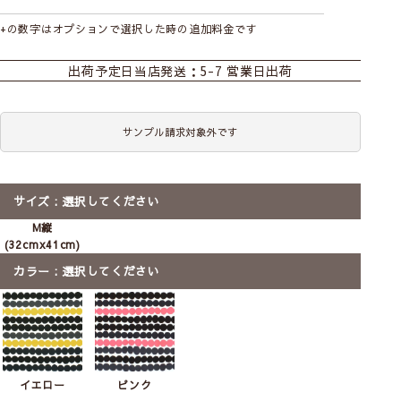
+の数字はオプションで選択した時の追加料金です
おすすめ商品
カーテン
シェード
ダブルシェード
出荷予定日
当店発送：5-7 営業日出荷
シェード幕体
ロールスクリーン
カフェ
marimekko
－マリメッコ－
のれん
マルチクロス
ファブリックパネル
サンプル請求対象外です
世界に広く知られ、日本でもファンが多いフィン
ファブリックパネル
ランド発のテキスタイルブランド。流行に左右さ
3枚セット
れない圧倒的なデザイン力は世代を超えて愛され
前
次
サイズ
選択してください
ています。
へ
へ
【北欧雑貨】ファブリック
【北欧雑貨】ファブリック
【北欧雑貨】
M縦
marimekkoの商品をすべて見る
パネル ラシィマット｜
パネル ラシィマット｜
パネル 3枚
(32cmx41cm)
marimekko(約18×26)ミニ
marimekko(約32x41)M
マット｜marim
24x33)SS
カラー
選択してください
送料無料
メール便
ミニ
M
ラッピング可
ラッピング可
SS
3枚セット
ラ
5,810
税込
3,000
3,440
〜
税込
ピンク
イエロー