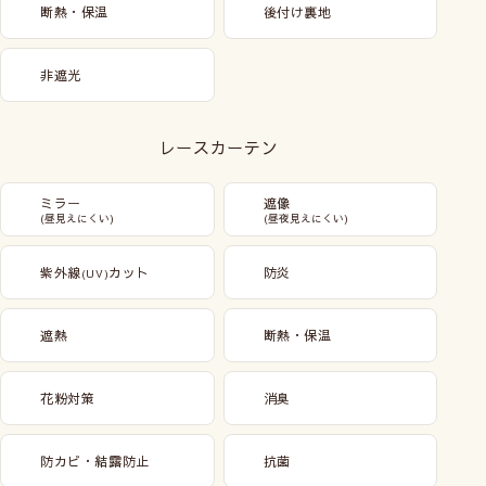
断熱・保温
後付け裏地
非遮光
レースカーテン
ミラー
遮像
(昼見えにくい)
(昼夜見えにくい)
紫外線
カット
防炎
(UV)
遮熱
断熱・保温
花粉対策
消臭
防カビ・結露防止
抗菌