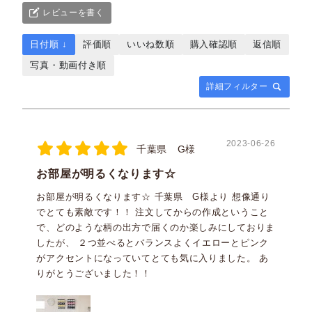
レビューを書く
日付順 ↓
評価順
いいね数順
購入確認順
返信順
写真・動画付き順
詳細フィルター
2023-06-26
千葉県 G様
お部屋が明るくなります☆
お部屋が明るくなります☆ 千葉県 G様より 想像通り
でとても素敵です！！ 注文してからの作成ということ
で、どのような柄の出方で届くのか楽しみにしておりま
したが、 ２つ並べるとバランスよくイエローとピンク
がアクセントになっていてとても気に入りました。 あ
りがとうございました！！ ⁡
約18cm×26cm(ミ
約24cm×33cm(SS)
ニ)