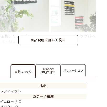
玄関、リビング、寝室、トイレなど、ファブリックパネ
商品説明を詳しく見る
ルで簡単に模様替えができちゃいます。
小さめのパネルなので場所を取らず、お手軽に取付でき
ます。
お揃いの
バリエーション
商品スペック
生地で作る
品名
ラシィマット
カラー／在庫
イエロー / ○
ピンク / ○