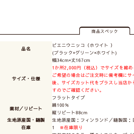
商品スペック
ピエニウニッコ（ホワイト ）
品名
(ブラック×グリーン×ホワイト)
幅34cm×丈167cm
1か所2,000円（税込）でサイズを縮
ご希望の場合はご注文時に備考欄にサ
サイズ・仕様
後、サイズカット代をプラスし当店か
すのでご確認ください。
フラットタイプ
綿100％
素材／リピート
縦リピート88cm
生地原産国・縫製
生地原産国：フィンランド／縫製国：
在庫
1
※在庫限り