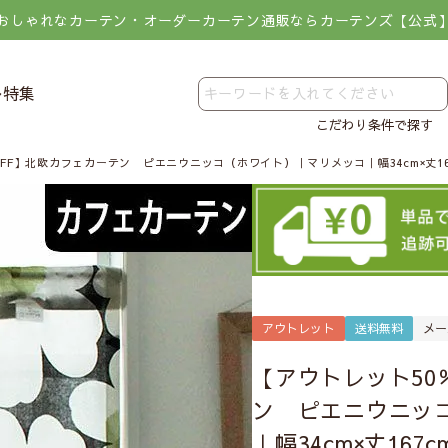
おしゃれなカーテン・オーダーカーテン通販ならカーテンズ【公式
レ特集
こだわり条件で探す
OFF】北欧カフェカーテン ピエニウニッコ（ホワイト）｜マリメッコ｜幅34cm×丈1
アウトレット
送料無料
メー
【アウトレット50
ン ピエニウニッ
｜幅34cm×丈16