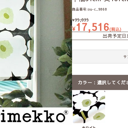
商品番号
ou-c_9868
35,035
¥
17,516
¥
税込
出荷予定日
サ
カラー
選択してくだ
ホワイト