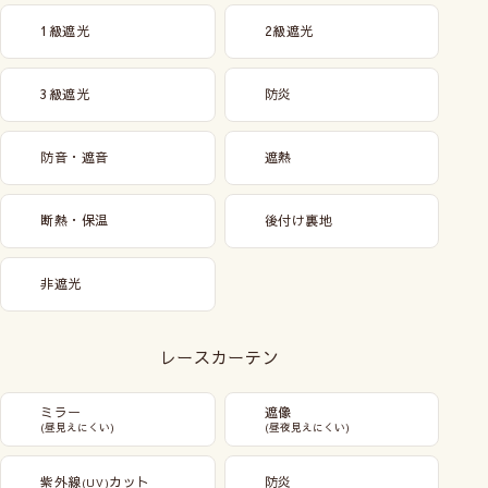
1級遮光
2級遮光
3級遮光
防炎
防音・遮音
遮熱
断熱・保温
後付け裏地
非遮光
レースカーテン
ミラー
遮像
(昼見えにくい)
(昼夜見えにくい)
紫外線
カット
防炎
(UV)