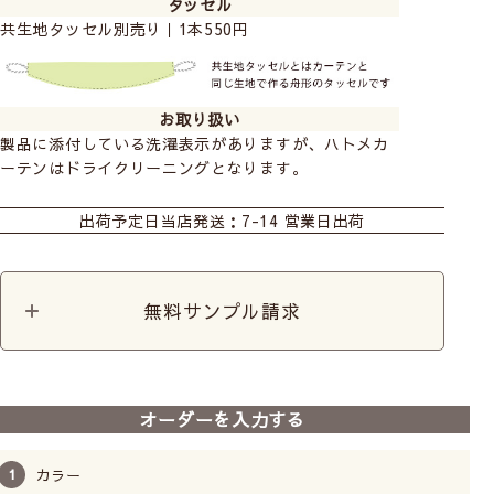
タッセル
共生地タッセル別売り｜1本550円
お取り扱い
製品に添付している洗濯表示がありますが、ハトメカ
ーテンはドライクリーニングとなります。
おすすめ商品
カーテン
ハトメカーテン
シェード
出荷予定日
当店発送：7-14 営業日出荷
ダブルシェード
カフェ
カット生地
カーテンレースセット
+ジェラート
無料サンプル請求
前
次
へ
へ
【ハトメカーテン】パレッ
オーダーを入力する
ト｜ディープ＆ビビッド4色
防炎
カラー
18,000
税込