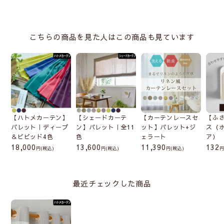
こちらの商品を見た人はこの商品も見ています
【ハトメカーテン】
【シェードカーテ
【カーテンレースセ
【ふ
パレット｜ディープ
ン】パレット｜全11
ット】パレット+ジ
ス（
＆ビビッド4色
色
ェラート
ア）
18,000
13,600
11,390
132
(税込)
(税込)
(税込)
最近チェックした商品