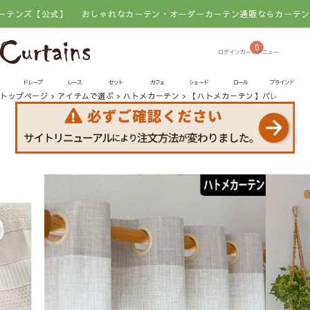
式】
おしゃれなカーテン・オーダーカーテン通販ならカーテンズ【公式】
0
ドレープ
レース
セット
カフェ
シェード
ロール
ブラインド
トップページ
アイテムで選ぶ
ハトメカーテン
【ハトメカーテン】パレット｜ニ