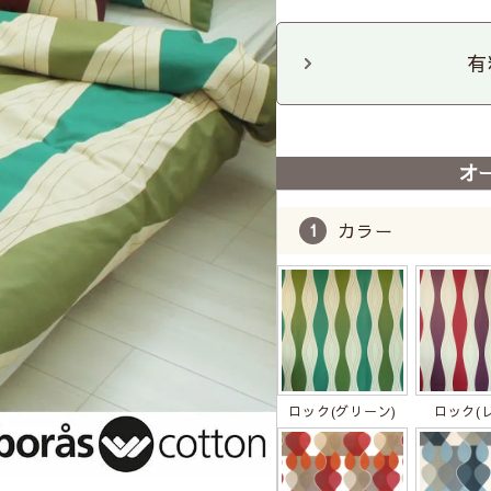
有
オ
カラー
ロック(グリーン)
ロック(