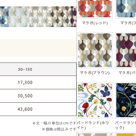
マラガ(レッド)
マラガ(
30-130
マラガ(ブラウン)
マラガ(パ
17,300
30,500
43,600
バードランド(ホワ
バードラン
※丈・幅の単位はcmです
イト)
ック)
※価格は税込みです