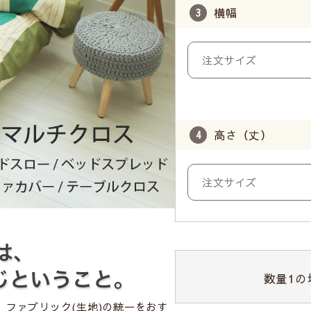
横幅
高さ（丈）
数量
1
の
ファブリック(生地)の統一をおす