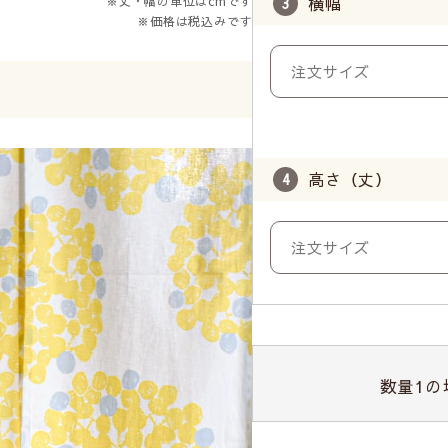
横幅
※丈・幅の単位はcmです
※価格は税込みです
高さ（丈）
数量
1
の