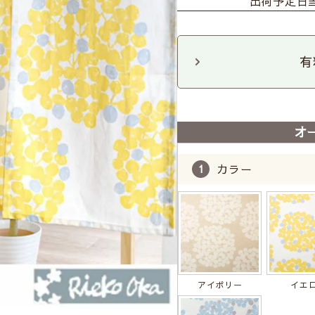
出荷予定日
有
オ
カラー
アイボリー
イエ