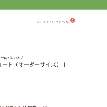
】
0
で作れるのれん
ロート（オーダーサイズ）｜