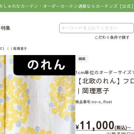
おしゃれなカーテン・オーダーカーテン通販ならカーテンズ【公式
レ特集
こだわり条件で探す
ズ）｜｜岡理恵子
綿麻
1cm単位のオーダーサイズ
【北欧のれん】フ
｜岡理恵子
商品番号
no-o_float
11,000
¥
〜
税込