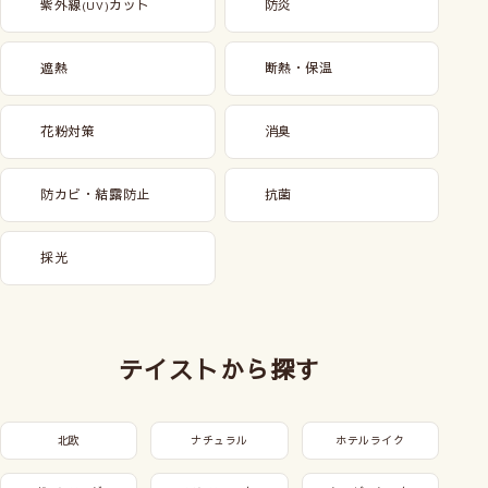
紫外線
カット
防炎
(UV)
遮熱
断熱・保温
花粉対策
消臭
防カビ・結露防止
抗菌
採光
テイストから探す
北欧
ナチュラル
ホテルライク