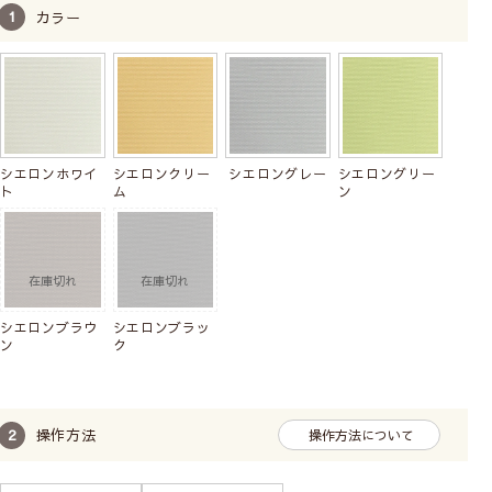
ン
防炎
賃貸可
カラー
13,800
税込
賃貸可
9,700
税込
シエロンホワイ
シエロンクリー
シエロングレー
シエロングリー
ト
ム
ン
シエロンブラウ
シエロンブラッ
ン
ク
洗濯コーナーの生活感を目隠しに
生活感あふれる小物やタオル、洗濯機をロールスクリー
ンで隠してしまえば、ホテルのような整ったサニタリー
操作方法
に変身！おしゃれな洗面空間に生まれ変わります。
操作方法について