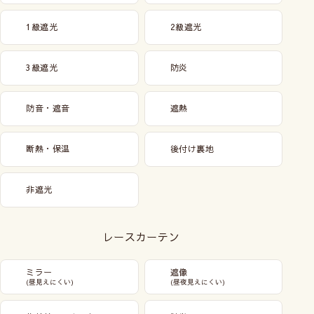
1級遮光
2級遮光
3級遮光
防炎
防音・遮音
遮熱
断熱・保温
後付け裏地
非遮光
レースカーテン
ミラー
遮像
(昼見えにくい)
(昼夜見えにくい)