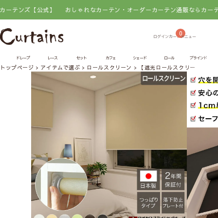
ンズ【公式】
おしゃれなカーテン・オーダーカーテン通販ならカーテンズ【
0
ドレープ
レース
セット
カフェ
シェード
ロール
ブラインド
トップページ
アイテムで選ぶ
ロールスクリーン
【遮光ロールスクリーン】シ