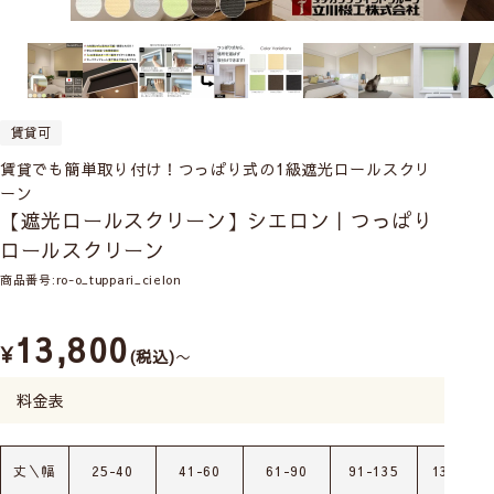
賃貸可
賃貸でも簡単取り付け！つっぱり式の1級遮光ロールスクリ
ーン
【遮光ロールスクリーン】シエロン｜つっぱり
ロールスクリーン
商品番号
ro-o_tuppari_cielon
13,800
¥
税込
〜
料金表
丈＼幅
25-40
41-60
61-90
91-135
136-180