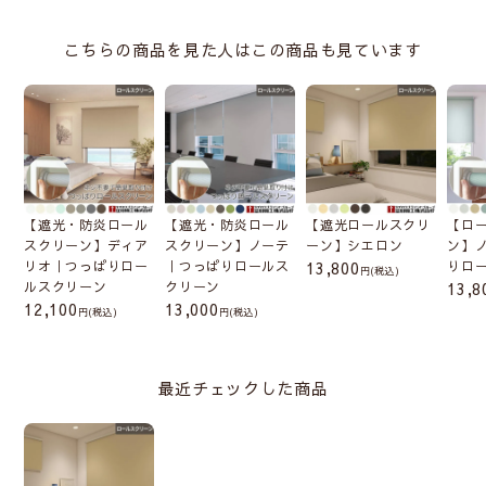
こちらの商品を見た人はこの商品も見ています
【遮光・防炎ロール
【遮光・防炎ロール
【遮光ロールスクリ
【ロ
スクリーン】ディア
スクリーン】ノーテ
ーン】シエロン
ン】
リオ｜つっぱりロー
｜つっぱりロールス
13,800
りロ
(税込)
ルスクリーン
クリーン
13,8
12,100
13,000
(税込)
(税込)
最近チェックした商品