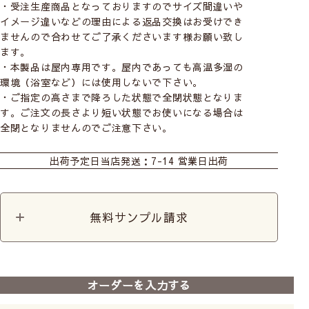
・受注生産商品となっておりますのでサイズ間違いや
イメージ違いなどの理由による返品交換はお受けでき
ませんので合わせてご了承くださいます様お願い致し
ます。
・本製品は屋内専用です。屋内であっても高温多湿の
環境（浴室など）には使用しないで下さい。
・ご指定の高さまで降ろした状態で全閉状態となりま
す。ご注文の長さより短い状態でお使いになる場合は
全閉となりませんのでご注意下さい。
おすすめ商品
出荷予定日
当店発送：7-14 営業日出荷
無料サンプル請求
前
次
へ
へ
【遮光ロールスクリーン】
【ロールスクリーン】earth
【防炎ロール
オーダーを入力する
シエロン
の恵み｜ベーシックタイプ
ベーシック｜
｜つっぱりロールスクリー
ルスクリーン
1級遮光
賃貸可