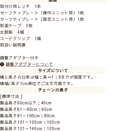
小窓もすっきり見せることができ、開閉も楽々。
取付け用レンチ 1本
UVカット、断熱効果もあるので快適に過ごせます。
セーフティプレート（操作ユニット用）1枚
セーフティプレート（固定ユニット用）1枚
両面テープ 2枚
太鼓鋲 4個
コードクリップ 1個
取扱い説明書
調整アダプター付き
調整アダプターについて
サイズについて
横と高さの比率は幅：高＝1：8までが限度です。
横幅/高さ1cm単位でご注文可能です。
チェーンの長さ
[標準寸法 ]
製品高さ60cm以下：40cm
さらっとした質感でモダンなカラートーンです。水拭き
製品高さ61～80cm：60cm
OKなので汚れてもサッとお手入れできます。
製品高さ81～100cm：80cm
製品高さ101～120cm：100cm
製品高さ121～140cm：120cm