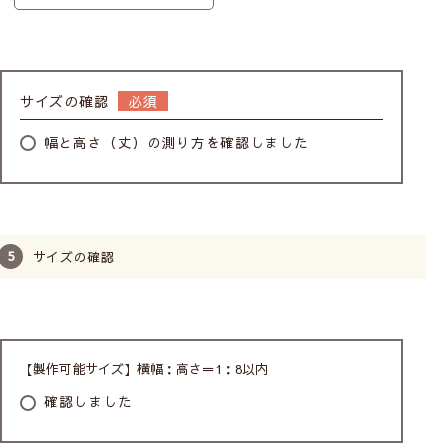
サイズの確認
幅と高さ（丈）の測り方を確認しました
サイズの確認
【製作可能サイズ】横幅：高さ＝1：8以内
幅が大きくて取り付けられない場合の対処方法
確認しました