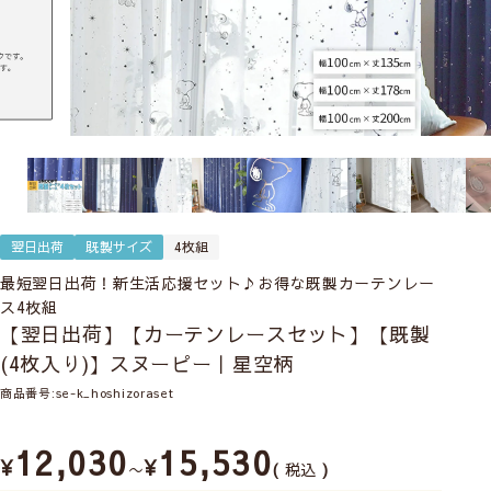
翌日出荷
既製サイズ
4枚組
最短翌日出荷！新生活応援セット♪お得な既製カーテンレー
ス4枚組
【翌日出荷】【カーテンレースセット】【既製
(4枚入り)】スヌーピー｜星空柄
商品番号
se-k_hoshizoraset
12,030
15,530
¥
¥
〜
税込