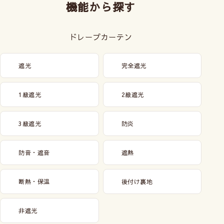
機能から探す
ドレープカーテン
遮光
完全遮光
1級遮光
2級遮光
3級遮光
防炎
防音・遮音
遮熱
断熱・保温
後付け裏地
非遮光