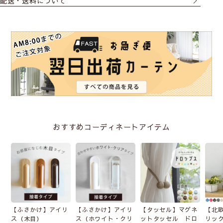
配送・送料について
原作者チャールズＭ.シュルツの描く、アメリカ生
まれのコミック「PEANUTS（ピーナッツ）」。
スヌーピーと仲間たちの何気ない日常の中に、友
情や恋、人生哲学など、誰もが共感できる世界が
あります。
PEANUTS(スヌーピー)の商品はこちら
カーテンレースセットの仕様について
おすすめコーディネートアイテム
カーテンもレースも
1.5倍ヒダのみ
となります。
（2倍ヒダ、フラットはお選びいただけません）
レースの幅はカーテンと同じ
で、
高さは「カー
テンの-2cm」でおつくりしますので、ご指定いただ
けません。
【ふさかけ】アイリ
【ふさかけ】アイリ
【タッセル】マグネ
【北
ス（木目）
ス（ホワイト・クリ
ットタッセル ドロ
リッ
フックにつきましては、
カーテン・レースとも