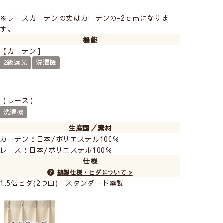
※レースカーテンの丈はカーテンの-2ｃｍになりま
す。
機能
【カーテン】
夜空に浮かぶスヌーピーとお星さま。
2級遮光
洗濯機
シルバーラメプリントがキラキラ輝いて子供部屋にもぴ
ったり♪
適度に朝日が入る遮光2級カーテンだから目覚めもスッ
【レース】
キリ。
洗濯機
レースカーテンは透け感のあるふんわりしたボイルレー
生産国／素材
スです。
カーテン：日本/ポリエステル100％
カーテン2枚＋レースカーテン2枚のお得なセットだか
レース：日本/ポリエステル100％
らお財布にも優しい。
仕様
縫製仕様・ヒダについて >
1.5倍ヒダ(2つ山) スタンダード縫製