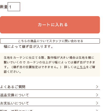
やや透け感あり／人の輪郭が見える
Class３
カートに入れる
ほぼ透け感なし／わずかに人の気配を感じる
こちらの商品についてスタッフに問い合わせる
幅によって継ぎ目が入ります。
Class４
生地をカーテンに仕立てる際、製作幅が大きい場合は生地を横に
透け感はない／部屋に人が居るのがわからない
繋いでいくので カーテンの仕上がり幅によっては継ぎ目ができま
す。（継ぎ目の位置指定はできません。） 詳しくは
こちら
をご確
認ください。
※レースカーテンに10cm近く接近すると、透け感のない
レースでもぼんやりとシルエットがわかる場合がありま
す。
よくあるご質問
返品交換について
お支払いについて