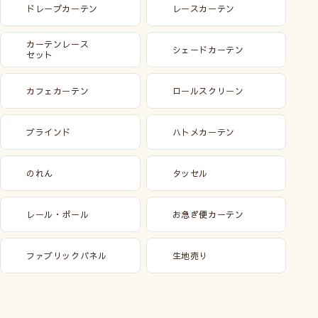
ドレープカーテン
レースカーテン
到着日はご指定いただけません
カーテンレース
シェードカーテン
当店は翌日出荷となりますが、お届けエリアによって、
セット
または交通事情により、到着日は異なります。
お客様からの到着日はご指定いただけませんのでご了承
カフェカーテン
ロールスクリーン
ください。
また、他の商品と一緒にご注文の場合は本商品のみ翌日
ブラインド
ハトメカーテン
出荷となります。
のれん
タッセル
レール・ポール
お急ぎ便カーテン
ファブリックパネル
生地売り