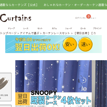
らカーテンズ【公式】
おしゃれなカーテン・オーダーカーテン通販ならカ
0
ドレープ
レース
セット
カフェ
シェード
ロール
ブラインド
トップページ
アイテムで選ぶ
カーテンレースセット
【翌日出荷】【カーテンレ