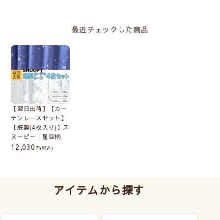
ください。
午前8時までのご注文完了が対象です
最近チェックした商品
月曜～木曜の平日営業日の午前8時までにご注文完了した
ものが対象となります。
休日、祝日にご注文いただいた場合は、翌々営業日（２
営業日）に出荷となります。
※長期休業明け(GW、年末年始、夏季休業など)は、翌日
に出荷ができない場合がございます。
【翌日出荷】【カー
テンレースセット】
【既製(4枚入り)】ス
ヌーピー｜星空柄
12,030
(税込)
アイテムから探す
例えば木曜の夜のご注文ですと金曜のご注文分となり月
曜日出荷、火曜の朝7時のご注文ですと水曜出荷です。