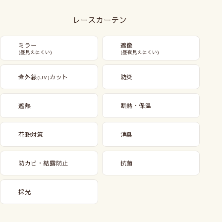
レースカーテン
ミラー
遮像
(昼見えにくい)
(昼夜見えにくい)
紫外線
カット
防炎
(UV)
遮熱
断熱・保温
花粉対策
消臭
防カビ・結露防止
抗菌
採光