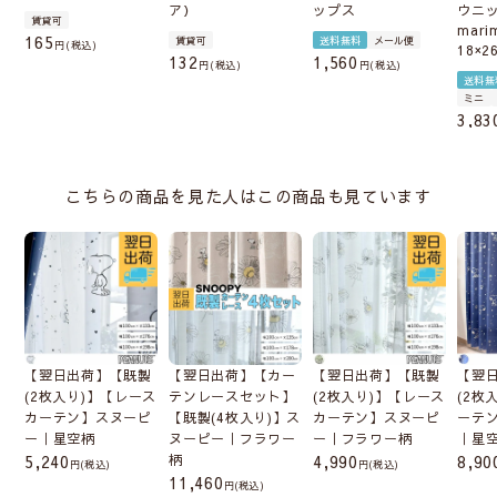
ア）
ップス
ウニ
にAフック
となります。
賃貸可
mari
165
賃貸可
送料無料
メール便
税込
18×2
132
1,560
税込
税込
片開き100cmのカーテン2枚+レース2枚の4枚1
送料無
セット
の商品です。
ミニ
3,83
こちらの商品を見た人はこの商品も見ています
クレジット決済・ペイ払いのみ対象となりま
す
翌日出荷カーテンの決済方法は
クレジット・
【翌日出荷】【既製
【翌日出荷】【カー
【翌日出荷】【既製
【翌
AmazonPay・楽天ペイ
のみとさせていただきます。
(2枚入り)】【レース
テンレースセット】
(2枚入り)】【レース
(2枚
代引き・銀行振込みは対象外です。他の商品と一緒にご
カーテン】スヌーピ
【既製(4枚入り)】ス
カーテン】スヌーピ
ーテ
ー｜星空柄
ヌーピー｜フラワー
ー｜フラワー柄
｜星
注文いただきましても、本商品が含まれている場合は
ク
5,240
柄
4,990
8,90
(税込)
(税込)
レジット・AmazonPay・楽天ペイ
のみですのでご注意
11,460
(税込)