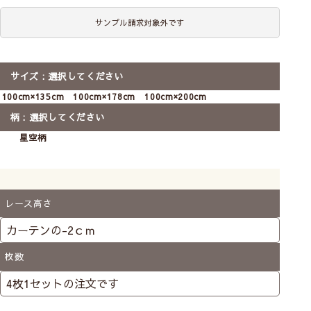
サンプル請求対象外です
前
次
レースカーテンの透け感の比較
サイズ
選択してください
へ
へ
【翌日出荷】【既製(2枚入
【翌日出荷】【既製(2枚入
【翌日出荷】【
100cm×135cm
100cm×178cm
100cm×200cm
り)】【遮光カーテン】スヌ
り)】【レースカーテン】ス
り)】【遮光カ
ーピー｜星空柄
ヌーピー｜星空柄
ーピー｜フラ
柄
選択してください
翌日出荷
既製サイズ
2枚組
翌日出荷
既製サイズ
2枚組
翌日出荷
既製サ
星空柄
2級遮光
洗濯機
洗濯機
2級遮光
洗濯機
8,900
11,500
5,240
6,760
8,490
〜
〜
〜
税込
税込
レース高さ
Class１
枚数
透け感あり／人の表情や人の動作がわかる
Class２