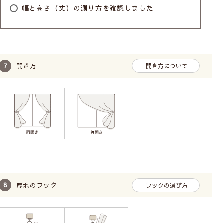
幅と高さ（丈）の測り方を確認しました
※試験機関：(財)日本繊維製品品質技術センター
この試験で得られる「保温効果率」は、カーテンが室内
開き方
開き方について
温度の下降をどれだけ抑えられるかを示す指標です。比
較の結果、「サンガード」は
4.6℃温度低下を抑えてい
る
ことがわかります。
昼も夜も見えにくい遮像機能のついたミラーレース
カーテン！
見えにくいだけではなく、日中嬉しいUVカット、省
エネ＆お財布にも優しい遮熱・保温機能と小さなお
子様にも安心の花粉キャッチ・抗アレルゲン加工つ
き。
厚地のフック
フックの選び方
さらにはいざという時に心強い防炎機能もついてい
る超高機能レースカーテンです。
自宅の洗濯機で丸洗いできるので、長くお手軽にお