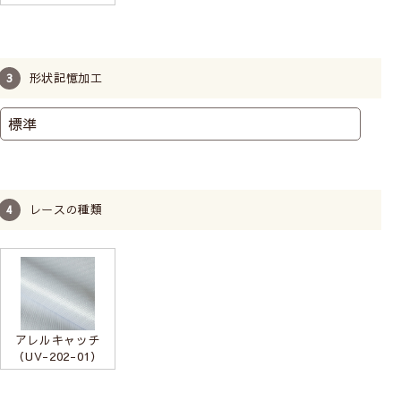
形状記憶加工
上質な生地で作った完全遮光カーテン
生地はアクリル樹脂コーティング加工を含めて５層
構造でどんな光も通しません。
遮熱効果で冷暖房の効率アップ。省エネにぴった
レースの種類
り。
しかも防音効果もある最強の無地カーテンです。
【ドレープ】遮熱・保温機能について詳しく知
る
アレルキャッチ
（UV-202-01）
遮熱効果を実験しました
《 カラーバリエーション 》