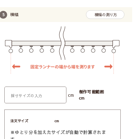
【試験方法】：断熱性試験（赤外ランプ 60℃
横幅
横幅の測り方
法）
試験では、断熱材付きのボックスにカーテン生地
を取り付け、ブラックパネルと温度センサーで温
度を測定。カーテンから約50cm離れた位置に
60℃の赤外ランプを設置し、60分間照射しま
す。測定は5分ごとに行い、カーテンあり・なし
で温度変化を比較。
遮熱率53.3%
制作可能範囲
cm
cm
アイボリー
ベージュ
ダーク
グレー
ネイビー
ピンク
注文サイズ
cm
※モニターの設定や閲覧環境により、実際の商品の色と異
※ゆとり分を加えたサイズが自動で計算されま
なって見える場合がございます。 また、同じカラーであっ
ても、染色ロットの違いにより、多少の色味の差が生じる
す。