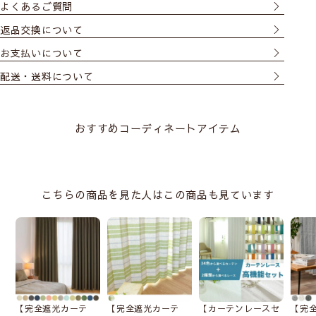
よくあるご質問
当店トップクラス！保温率
返品交換について
30.3%
お支払いについて
配送・送料について
おすすめコーディネートアイテム
※試験機関：(財)日本繊維製品品質技術センター
こちらの商品を見た人はこの商品も見ています
この試験で得られる「保温効果率」は、カーテンが室内
温度の下降をどれだけ抑えられるかを示す指標です。比
較の結果、「アレルキャッチ」は
4.0℃温度低下を抑え
ている
ことがわかります。
【完全遮光カーテ
【完全遮光カーテ
【カーテンレースセ
【完