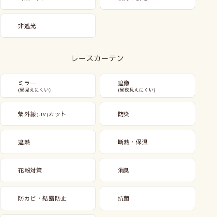
非遮光
レースカーテン
ミラー
遮像
(昼見えにくい)
(昼夜見えにくい)
紫外線
カット
防炎
(UV)
遮熱
断熱・保温
花粉対策
消臭
防カビ・結露防止
抗菌