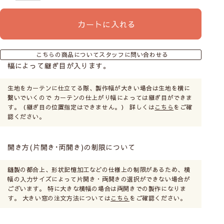
Class２
カートに入れる
やや透け感あり／人の輪郭が見える
Class３
こちらの商品についてスタッフに問い合わせる
幅によって継ぎ目が入ります。
※試験機関：(財)日本繊維製品品質技術センター
ほぼ透け感なし／わずかに人の気配を感じる
この試験で得られる「断熱(遮熱)効果率」は、カーテン
生地をカーテンに仕立てる際、製作幅が大きい場合は生地を横に
が室内温度の上昇をどれだけ抑えられるかを示す指標で
繋いでいくので カーテンの仕上がり幅によっては継ぎ目ができま
Class４
す。比較の結果、「アレルキャッチ」は
7.2℃温度上昇
す。（継ぎ目の位置指定はできません。） 詳しくは
こちら
をご確
を抑えている
ことがわかります。
認ください。
透け感はない／部屋に人が居るのがわからない
保温効果を実験しました
開き方(片開き･両開き)の制限について
※レースカーテンに10cm近く接近すると、透け感のな
【試験方法】：保温性試験（冷気法）
いレースでもぼんやりとシルエットがわかる場合があ
縫製の都合上、形状記憶加工などの仕様上の制限があるため、横
ります。
断熱材付きのボックスにカーテン生地を設置し、
幅の入力サイズによって片開き・両開きの選択ができない場合が
ございます。 特に大きな横幅の場合は両開きでの製作になりま
温度センサーで箱内温度を測定。冷気槽で60分
す。 大きい窓の注文方法については
こちら
をご確認ください。
間冷却します。測定は5分ごとに行い、カーテン
あり・なしで温度変化を比較。