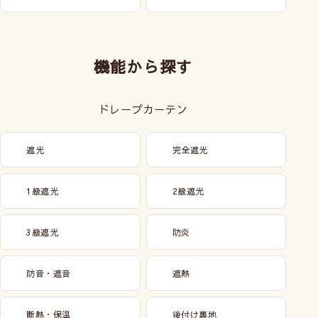
機能から探す
ドレープカーテン
遮光
完全遮光
1級遮光
2級遮光
3級遮光
防炎
防音・遮音
遮熱
断熱・保温
後付け裏地