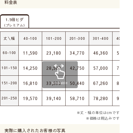
料金表
1.5倍ヒダ
（プレミアム）
丈＼幅
40-100
101-200
201-300
301-400
401-500
11,590
23,180
34,770
46,360
57,950
60-100
14,250
28,500
42,750
57,000
71,250
101-150
16,810
33,630
50,440
67,260
84,070
151-200
scrollable
19,570
39,140
58,710
78,280
97,850
201-250
※丈・幅の単位はcmです
※価格は税込みです
実際に購入されたお客様の写真