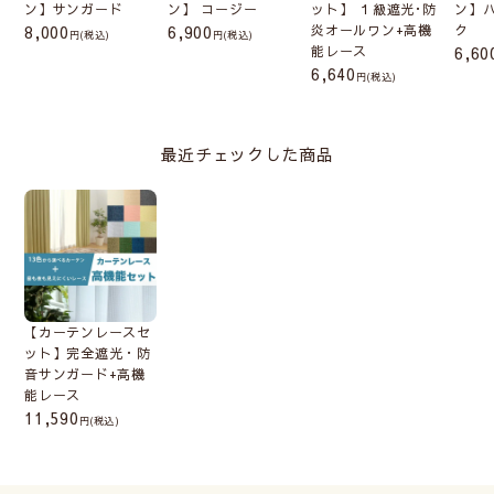
ン】サンガード
ン】 コージー
ット】 １級遮光･防
ン】
8,000
6,900
炎オールワン+高機
ク
(税込)
(税込)
能レース
6,60
6,640
(税込)
最近チェックした商品
【カーテンレースセ
ット】完全遮光・防
音サンガード+高機
能レース
11,590
(税込)