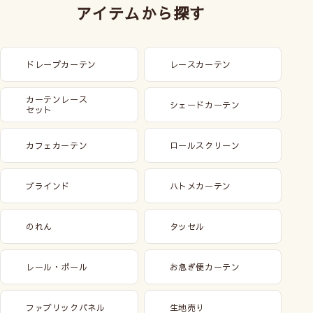
アイテムから探す
カーテンレースセットの仕様について
ドレープカーテン
レースカーテン
カーテンもレースも
1.5倍ヒダのみ
となります。
カーテンレース
シェードカーテン
（2倍ヒダ、フラットはお選びいただけません）
セット
レースの幅はカーテンと同じ
で、
高さは「カー
カフェカーテン
ロールスクリーン
テンの-2cm」でおつくりしますので、ご指定いただ
けません。
ブラインド
ハトメカーテン
フックにつきましては、カーテンはAフックorB
フックのどちらか、
レースはAフックのみ
となりま
のれん
タッセル
す。
カーテンは形状記憶加工が標準で付きますが、
レール・ポール
お急ぎ便カーテン
レースは付きません。
ファブリックパネル
生地売り