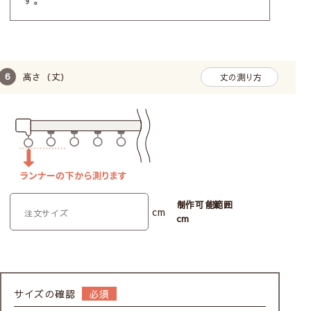
場合がございます。（特に再注文の方）
※試験機関：(財)日本繊維製品品質技術センター
この試験で得られる「断熱(遮熱)効果率」は、カーテン
パソコンでは分かりにくい生地の質感や実際の色味につい
が室内温度の上昇をどれだけ抑えられるかを示す指標で
ては、無料サンプル請求にて事前にご確認ください。
す。比較の結果、「サンガード」は
19.6℃温度上昇を抑
えている
ことがわかります。
高さ（丈）
丈の測り方
保温効果を実験しました
【試験方法】：保温性試験（冷気法）
断熱材付きのボックスにカーテン生地を設置し、
温度センサーで箱内温度を測定。冷気槽で60分
間冷却します。測定は5分ごとに行い、カーテン
制作可能範囲
cm
あり・なしで温度変化を比較。
cm
保温率34.3%
サイズの確認