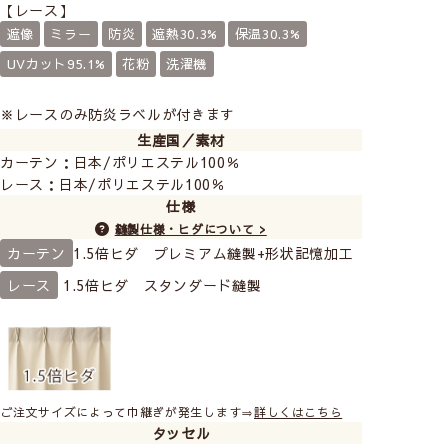
【レース】
遮像
ミラー
防炎
遮熱30.3%
保温30.3%
UVカット95.1%
花粉
洗濯機
※レースのみ防炎ラベルが付きます
生産国／素材
カーテン：日本/ポリエステル100％
レース：日本/ポリエステル100％
仕様
縫製仕様・ヒダについて >
カーテン
1.5倍ヒダ プレミアム縫製+形状記憶加工
レース
1.5倍ヒダ スタンダード縫製
ご注文サイズによって巾継ぎが発生します⇒
詳しくはこちら
タッセル