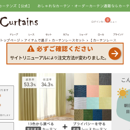
ズ【公式】
おしゃれなカーテン・オーダーカーテン通販ならカーテンズ【公
0
ドレープ
レース
セット
カフェ
シェード
ロール
ブラインド
トップページ
アイテムで選ぶ
カーテンレースセット
【カーテンレースセット】