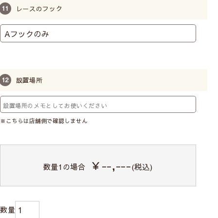
レースのフック
【レース】遮熱・保温機能について詳しく知る
遮熱効果を実験しました
レースカーテンの透け感の比較
【試験方法】：断熱性試験（赤外ランプ 60℃
設置場所
法）
試験では、断熱材付きのボックスにカーテン生地
を取り付け、ブラックパネルと温度センサーで温
※こちらは店舗側で確認しません
度を測定。カーテンから約50cm離れた位置に
60℃の赤外ランプを設置し、60分間照射しま
す。測定は5分ごとに行い、カーテンあり・なし
￥--,---
で温度変化を比較。
数量
1
の場合
(税込)
Class１
遮熱率30.3%
透け感あり／人の表情や人の動作がわかる