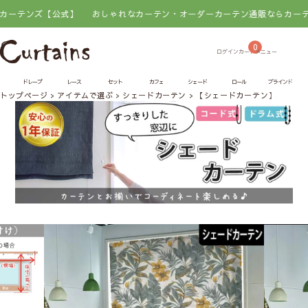
【公式】
おしゃれなカーテン・オーダーカーテン通販ならカーテンズ【公
0
ドレープ
レース
セット
カフェ
シェード
ロール
ブラインド
トップページ
アイテムで選ぶ
シェードカーテン
【シェードカーテン】バナナ