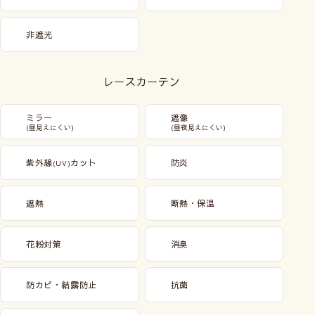
非遮光
レースカーテン
ミラー
遮像
(昼見えにくい)
(昼夜見えにくい)
紫外線
カット
防炎
(UV)
遮熱
断熱・保温
花粉対策
消臭
防カビ・結露防止
抗菌