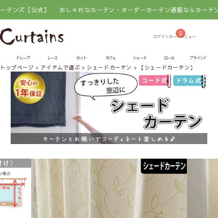
公式】
おしゃれなカーテン・オーダーカーテン通販ならカーテンズ【公式
0
ドレープ
レース
セット
カフェ
シェード
ロール
ブラインド
トップページ
アイテムで選ぶ
シェードカーテン
【シェードカーテン】アイビ