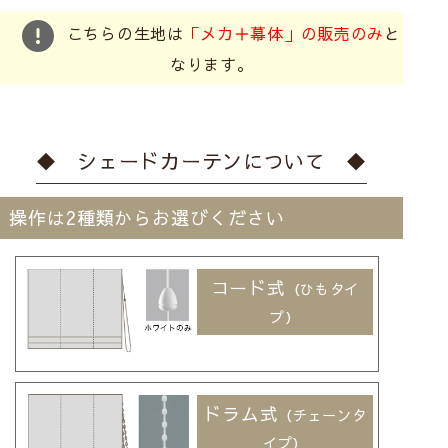
こちらの生地は
「メカ＋幕体」の販売のみ
と
なります。
◆ シェードカーテンについて ◆
操作は2種類からお選びください
コード式
（ひもタイ
プ）
ドラム式
（チェーンタ
イプ）