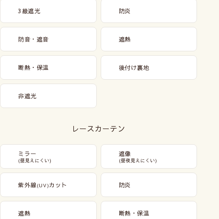
3級遮光
防炎
防音・遮音
遮熱
断熱・保温
後付け裏地
非遮光
レースカーテン
ミラー
遮像
(昼見えにくい)
(昼夜見えにくい)
紫外線
カット
防炎
(UV)
遮熱
断熱・保温