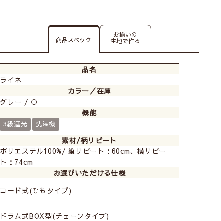
お揃いの
商品スペック
生地で作る
品名
ライネ
カラー／在庫
グレー / ○
機能
3級遮光
洗濯機
素材/柄リピート
ポリエステル100%/ 縦リピート：60cm、横リピー
ト：74cm
お選びいただける仕様
コード式(ひもタイプ)
ドラム式BOX型(チェーンタイプ)