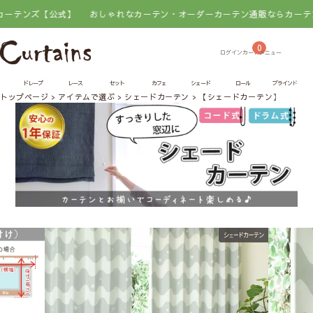
【公式】
おしゃれなカーテン・オーダーカーテン通販ならカーテンズ【公式
0
ドレープ
レース
セット
カフェ
シェード
ロール
ブラインド
トップページ
アイテムで選ぶ
シェードカーテン
【シェードカーテン】ライネ