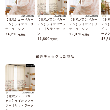
【北欧シェードカー
【北欧ブランドカー
【北欧ブランドカー
【北
テン】ライオン｜リ
テン】ライオンフラ
テン】ライオン｜リ
テン
サ・ラーソン
ワー｜リサ・ラーソ
サ・ラーソン
ドレ
34,210
ン
12,870
ーソ
(税込)
(税込)
17,600
47,3
メカ本体は分解したり、生地からコードを
(税込)
外さないでください。
(壊れたりシェードが綺麗
にあがらなくなる恐れがあります)
最近チェックした商品
【北欧シェードカー
テン】ライオンフラ
ワー｜リサ・ラーソ
ン