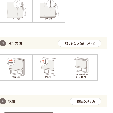
ボールチェーン操作で昇降
取付方法
取り付け方法について
操作が軽い
広い幅の窓におすすめ
耐久性がある
TOSOのドラム式メカを使用しています。BOX型
なので、窓側(裏面)もすっきりまとまっています。
メカに厚みがあり重くなるため、カーテンレール付
けには不向きです。
柄の位置（模様の出し方）は指定できません。
横幅
横幅の測り方