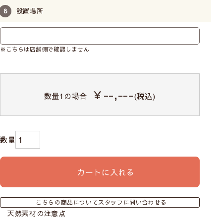
シェードカーテンの操作コードの位置を左右どちらか
設置場所
お選びいただけます。お部屋の間取りや窓の位置に合
わせてご自由にお選びください。
特にご希望がない場合は右操作タイプで仕上げます。
※こちらは店舗側で確認しません
取り付け方によってサイズが変わります
￥--,---
数量
1
の場合
(税込)
シェードカーテンは取付け方によって注文サイズが変わるの
でご注意ください。
・小窓の場合は窓枠の内側に取り付ける
天井付け
・リビングや寝室などの比較的大きめの窓なら光の漏れない
正面付け
がおすすめです。
カーテンレールにも取付けは可能ですが、レールに重さの負
カートに入れる
荷がかかるのでご注意ください。（ドラム式は特に負荷が大
きいため不向きです）
必ずサイズの測り方をご一読ください。
こちらの商品についてスタッフに問い合わせる
天井付け
天然素材の注意点