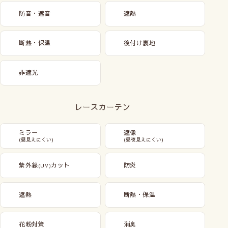
防音・遮音
遮熱
断熱・保温
後付け裏地
非遮光
レースカーテン
ミラー
遮像
(昼見えにくい)
(昼夜見えにくい)
紫外線
カット
防炎
(UV)
遮熱
断熱・保温
花粉対策
消臭