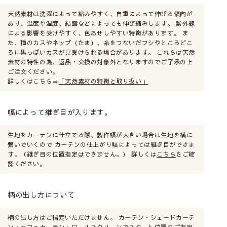
窓枠の内側に取付けます。
窓枠とシェード間に少し隙
天然素材は洗濯によって縮みやすく、自重によって伸びる傾向が
あり、温度や湿度、結露などによっても伸び縮みします。 紫外線
間があきます。光を取りた
による影響を受けやすく、色あせしやすい特徴があります。 ま
いキッチンやトイレの小窓
た、種のカスやネップ（たま）、糸をつないだフシやところどこ
に向いています。
ろに黒っぽいカスが見受けられる場合があります。 これらは天然
素材の特性の為、返品・交換の対象外となりますのでご了承の上
ご注文ください。
詳しくはこちら⇒
「天然素材の特徴と取り扱い」
正面付け
幅によって継ぎ目が入ります。
窓枠の外側の壁に取付ける
ので、窓枠が隠れるように
生地をカーテンに仕立てる際、製作幅が大きい場合は生地を横に
大きいサイズにします。光
繋いでいくので カーテンの仕上がり幅によっては継ぎ目ができま
漏れがなく、室内が見えま
す。（継ぎ目の位置指定はできません。） 詳しくは
こちら
をご確
認ください。
せん。
柄の出し方について
柄の出し方はご指定いただけません。 カーテン・シェードカーテ
カーテンレール付け
ン・カフェカーテン・ロールスクリーンでスタート位置のご指定