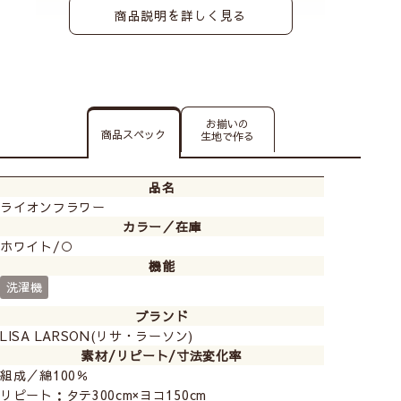
商品説明を詳しく見る
お揃いの
商品スペック
生地で作る
品名
ライオンフラワー
カラー／在庫
ホワイト/○
機能
洗濯機
※丈は120cm以上がおすすめです。
裾柄の下側から測り、ご注文の丈に合わせてカットしま
ブランド
す。
LISA LARSON(リサ・ラーソン)
素材/リピート/寸法変化率
ご注文サイズによっては裾柄の範囲が広く仕上がりま
組成／綿100％
す。
リピート：タテ300cm×ヨコ150cm