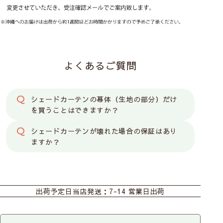
操作は2種類からお選びください
コード式
（ひもタイ
よくあるご質問
プ）
シェードカーテンの幕体（生地の部分）だけ
を買うことはできますか？
ドラム式
（チェーンタ
イプ）
シェードカーテンが壊れた場合の保証はあり
ますか？
カーテン
シェード
シングルシェード【コード式】
出荷予定日
当店発送：7-14 営業日出荷