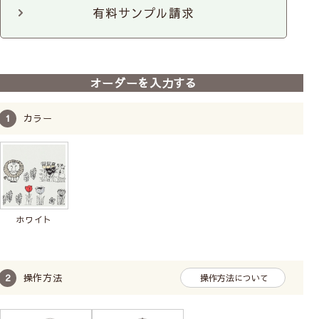
有料サンプル請求
オーダーを入力する
コード(ひも)操作で昇降
お手頃価格
カラー
せまい幅の小窓におすすめ
長い丈の場合、昇降に力が必要です。
広い幅の窓は昇降コードが切れるおそれがありお勧
めしません。
ホワイト
柄の位置（模様の出し方）は指定できません。
シングルシェード【ドラム式】
操作方法
操作方法について