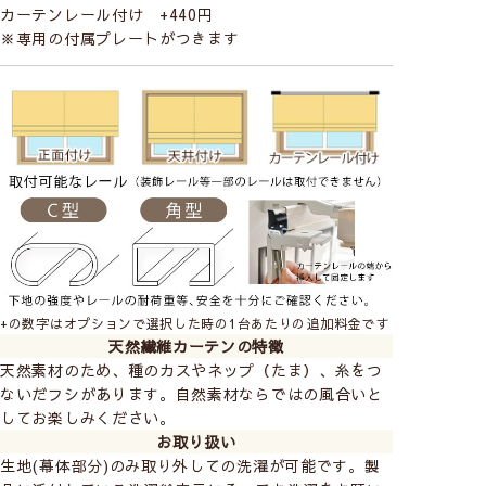
カーテンレール付け +440円
※専用の付属プレートがつきます
LISA LARSON
－リサ・ラーソン－
スウェーデンを代表する陶芸家。ユーモラスで人
間味あふれたやさしくあたたかみのある世界観を
+の数字はオプションで選択した時の1台あたりの追加料金です
天然繊維カーテンの特徴
表現したファブリックで、心が和む癒しの空間を
天然素材のため、種のカスやネップ（たま）、糸をつ
お楽しみいただけます。
ないだフシがあります。自然素材ならではの風合いと
LISA LARSONの商品をすべて見る
してお楽しみください。
お取り扱い
生地(幕体部分)のみ取り外しての洗濯が可能です。製