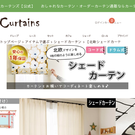
ンズ【公式】
おしゃれなカーテン・オーダーカーテン通販ならカーテンズ【
0
ドレープ
レース
セット
カフェ
シェード
ロール
ブラインド
トップページ
アイテムで選ぶ
シェードカーテン
【北欧シェードカーテン】ラ