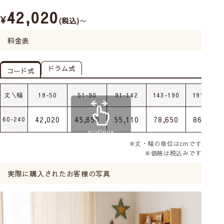
42,020
¥
税込
〜
料金表
ドラム式
コード式
丈＼幅
18-50
51-90
91-142
143-190
191-240
42,020
45,650
55,110
78,650
86,900
60-240
scrollable
※丈・幅の単位はcmです
※価格は税込みです
実際に購入されたお客様の写真