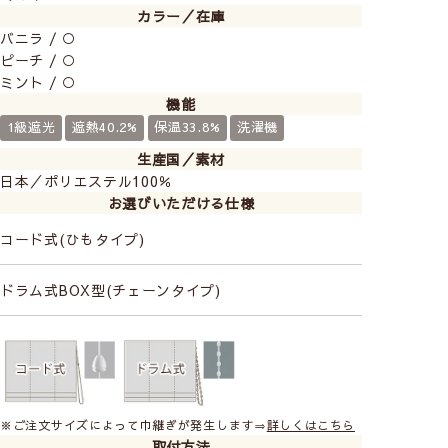
カラー／在庫
バニラ / ○
ピーチ / ○
ミント / ○
機能
1級遮光
遮熱40.2%
保温33.8%
洗濯機
生産国／素材
日本／ポリエステル100％
お選びいただける仕様
コード式(ひもタイプ)
ドラム式BOX型(チェーンタイプ)
※ご注文サイズによって巾継ぎが発生します⇒
詳しくはこちら
取付方法