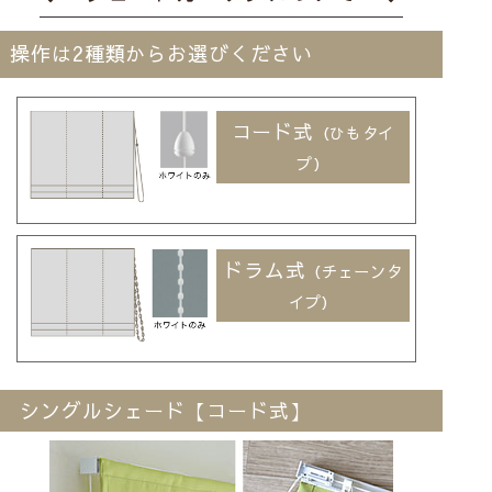
操作は2種類からお選びください
コード式
（ひもタイ
プ）
ドラム式
（チェーンタ
イプ）
シングルシェード【コード式】