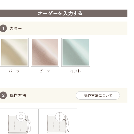
へ
へ
【シェードカーテン】しろ
オーダーを入力する
まゆ
1級遮光
洗濯機
賃貸可
保温率30.0％以上
カラー
遮熱率40.0％以上
11,700
税込
バニラ
ピーチ
ミント
操作方法
操作方法について