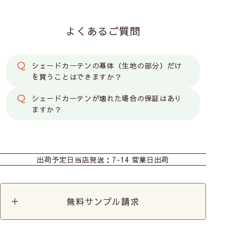
よくあるご質問
シェードカーテンの幕体（生地の部分）だけ
を買うことはできますか？
シェードカーテンが壊れた場合の保証はあり
ますか？
おすすめ商品
カーテン
シェード
ダブルシェード
出荷予定日
当店発送：7-14 営業日出荷
シェード幕体
カット生地
無料サンプル請求
前
次