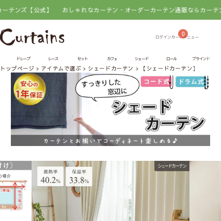
公式】
おしゃれなカーテン・オーダーカーテン通販ならカーテンズ【公式】
0
ドレープ
レース
セット
カフェ
シェード
ロール
ブラインド
トップページ
アイテムで選ぶ
シェードカーテン
【シェードカーテン】ミルキ