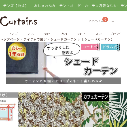
【公式】
おしゃれなカーテン・オーダーカーテン通販ならカーテンズ【公式
0
ドレープ
レース
セット
カフェ
シェード
ロール
ブラインド
トップページ
アイテムで選ぶ
シェードカーテン
【シェードカーテン】パーム