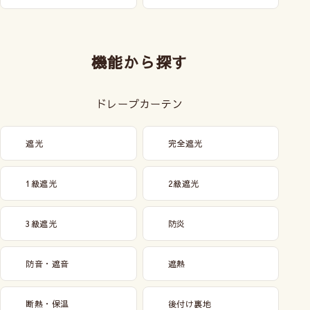
機能から探す
ドレープカーテン
遮光
完全遮光
1級遮光
2級遮光
3級遮光
防炎
防音・遮音
遮熱
断熱・保温
後付け裏地