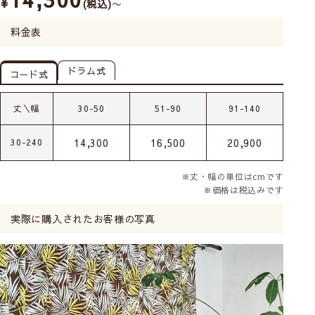
¥
税込
〜
料金表
ドラム式
コード式
丈＼幅
30-50
51-90
91-140
14,300
16,500
20,900
30-240
※丈・幅の単位はcmです
※価格は税込みです
実際に購入されたお客様の写真