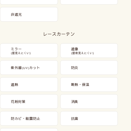
非遮光
レースカーテン
ミラー
遮像
(昼見えにくい)
(昼夜見えにくい)
紫外線
カット
防炎
(UV)
遮熱
断熱・保温
花粉対策
消臭
防カビ・結露防止
抗菌