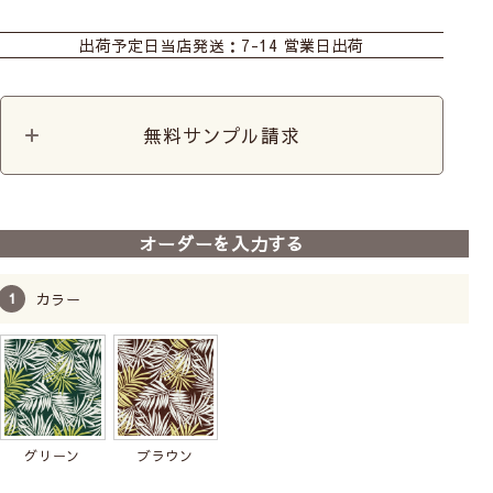
カーテン
シェード
カフェカーテン
出荷予定日
当店発送：7-14 営業日出荷
生地売り
無料サンプル請求
オーダーを入力する
カラー
グリーン
ブラウン