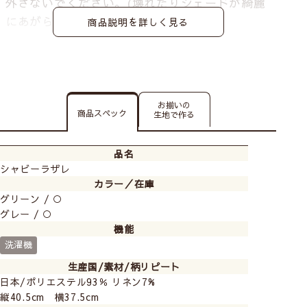
外さないでください。
(壊れたりシェードが綺麗
にあがらなくなる恐れがあります)
商品説明を詳しく見る
お揃いの
商品スペック
生地で作る
品名
シャビーラザレ
カラー／在庫
グリーン / ○
グレー / ○
機能
洗濯機
生産国/素材/柄リピート
日本/ポリエステル93％ リネン7%
縦40.5cm 横37.5cm