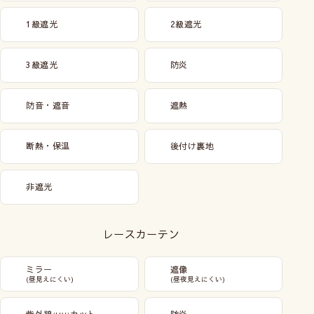
1級遮光
2級遮光
3級遮光
防炎
防音・遮音
遮熱
断熱・保温
後付け裏地
非遮光
レースカーテン
ミラー
遮像
(昼見えにくい)
(昼夜見えにくい)