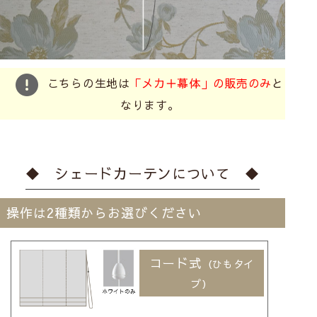
こちらの生地は
「メカ＋幕体」の販売のみ
と
なります。
◆ シェードカーテンについて ◆
操作は2種類からお選びください
コード式
（ひもタイ
プ）