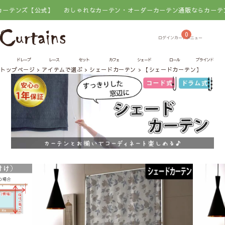
【公式】
おしゃれなカーテン・オーダーカーテン通販ならカーテンズ【公式
0
ドレープ
レース
セット
カフェ
シェード
ロール
ブラインド
トップページ
アイテムで選ぶ
シェードカーテン
【シェードカーテン】シャビ