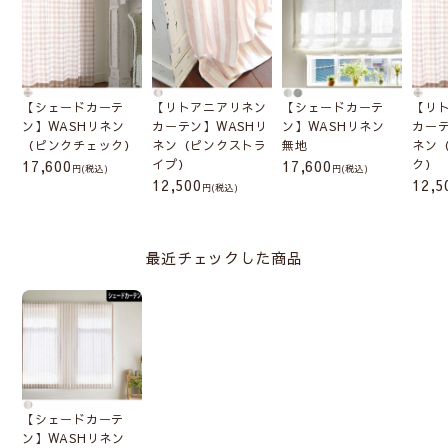
【シェードカーテ
【リトアニアリネン
【シェードカーテ
【リ
ン】WASHリネン
カーテン】WASHリ
ン】WASHリネン
カーテ
（ピンクチェック）
ネン（ピンクストラ
無地
ネン
17,600
イプ）
17,600
ク）
(税込)
(税込)
12,500
12,5
(税込)
最近チェックした商品
【シェードカーテ
ン】WASHリネン