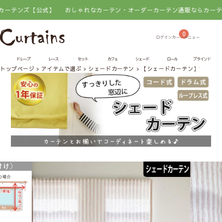
【公式】
おしゃれなカーテン・オーダーカーテン通販ならカーテンズ【公
0
ドレープ
レース
セット
カフェ
シェード
ロール
ブラインド
トップページ
アイテムで選ぶ
シェードカーテン
【シェードカーテン】WASH