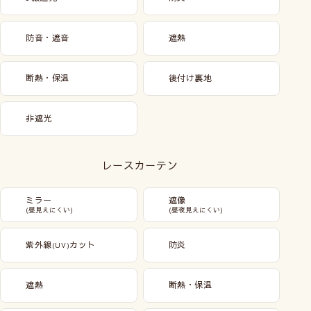
防音・遮音
遮熱
断熱・保温
後付け裏地
非遮光
レースカーテン
ミラー
遮像
(昼見えにくい)
(昼夜見えにくい)
紫外線
カット
防炎
(UV)
遮熱
断熱・保温