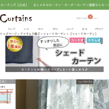
ンズ【公式】
おしゃれなカーテン・オーダーカーテン通販ならカーテンズ【
0
ドレープ
レース
セット
カフェ
シェード
ロール
ブラインド
トップページ
アイテムで選ぶ
シェードカーテン
【シェードカーテン】キッコ