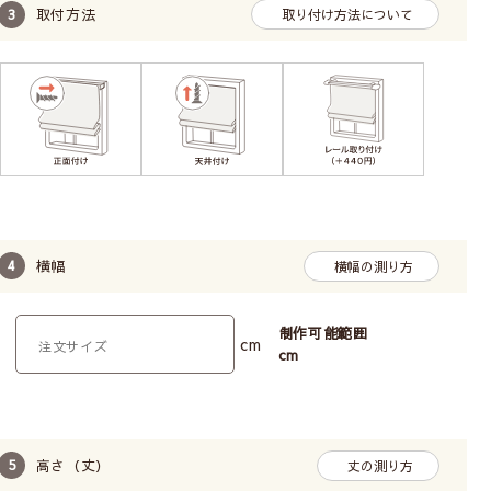
取付方法
取り付け方法について
シングルシェード【ドラム式】
横幅
横幅の測り方
ボールチェーン操作で昇降
操作が軽い
制作可能範囲
cm
cm
広い幅の窓におすすめ
耐久性がある
TOSOのドラム式メカを使用しています。BOX型
高さ（丈）
丈の測り方
なので、窓側(裏面)もすっきりまとまっています。