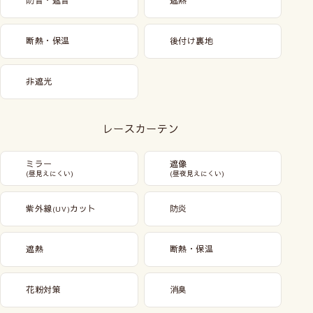
防音・遮音
遮熱
断熱・保温
後付け裏地
非遮光
レースカーテン
ミラー
遮像
(昼見えにくい)
(昼夜見えにくい)
紫外線
カット
防炎
(UV)
遮熱
断熱・保温
花粉対策
消臭