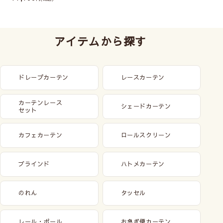
アイテムから探す
ドレープカーテン
レースカーテン
カーテンレース
シェードカーテン
セット
カフェカーテン
ロールスクリーン
メカ本体は分解したり、生地からコードを
外さないでください。
(壊れたりシェードが綺麗
ブラインド
ハトメカーテン
にあがらなくなる恐れがあります)
のれん
タッセル
レール・ポール
お急ぎ便カーテン