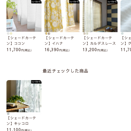
せん。
カーテンレール付け
専用の金具でカーテンレー
【シェードカーテ
【シェードカーテ
【シェードカーテ
【シ
ルに取付けます。製品幅は
ン】ココン
ン】イハナ
ン】カルデスレース
ン】
11,700
16,390
13,200
11,7
レールの幅から左右2cmず
(税込)
(税込)
(税込)
つマイナスです。カーテン
レールの耐重量に注意して
最近チェックした商品
お選びください。
シェードの取付け方法
【シェードカーテ
ン】キッコロ
サイズの測り方
11,100
(税込)