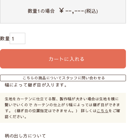
￥--,---
数量
1
の場合
(税込)
シェードカーテンの操作コードの位置を左右どちらか
お選びいただけます。お部屋の間取りや窓の位置に合
わせてご自由にお選びください。
カートに入れる
特にご希望がない場合は右操作タイプで仕上げます。
こちらの商品についてスタッフに問い合わせる
取り付け方によってサイズが変わります
幅によって継ぎ目が入ります。
シェードカーテンは取付け方によって注文サイズが変わるの
生地をカーテンに仕立てる際、製作幅が大きい場合は生地を横に
繋いでいくので カーテンの仕上がり幅によっては継ぎ目ができま
でご注意ください。
す。（継ぎ目の位置指定はできません。） 詳しくは
こちら
をご確
・小窓の場合は窓枠の内側に取り付ける
天井付け
認ください。
・リビングや寝室などの比較的大きめの窓なら光の漏れない
正面付け
がおすすめです。
柄の出し方について
カーテンレールにも取付けは可能ですが、レールに重さの負