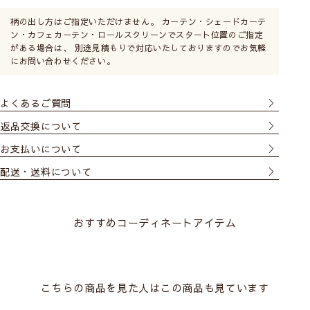
荷がかかるのでご注意ください。（ドラム式は特に負荷が大
柄の出し方はご指定いただけません。 カーテン・シェードカーテ
きいため不向きです）
ン・カフェカーテン・ロールスクリーンでスタート位置のご指定
必ずサイズの測り方をご一読ください。
がある場合は、 別途見積もりで対応いたしておりますのでお気軽
にお問い合わせください。
天井付け
窓枠の内側に取付けます。
よくあるご質問
窓枠とシェード間に少し隙
間があきます。光を取りた
返品交換について
いキッチンやトイレの小窓
お支払いについて
に向いています。
配送・送料について
おすすめコーディネートアイテム
正面付け
窓枠の外側の壁に取付ける
ので、窓枠が隠れるように
大きいサイズにします。光
こちらの商品を見た人はこの商品も見ています
漏れがなく、室内が見えま