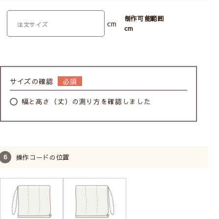
メカに厚みがあり重くなるため、カーテンレール付
けには不向きです。
制作可能範囲
cm
柄の位置（模様の出し方）は指定できません。
cm
お子様がいるお家でも
安心してお使いいただけます
サイズの確認
幅と高さ（丈）の測り方を確認しました
操作コードの位置
子どもの体重がかかるとコードのジョイント部分が外
れます。外れても元に戻せます。