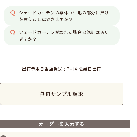
レースでもぼんやりとシルエットがわかる場合がありま
す。
シェードカーテンの幕体（生地の部分）だけ
を買うことはできますか？
◆ シェードカーテンについて ◆
シェードカーテンが壊れた場合の保証はあり
ますか？
操作は2種類からお選びください
カーテン
シェード
カフェ
出荷予定日
当店発送：7-14 営業日出荷
コード式
（ひもタイ
プ）
無料サンプル請求
ドラム式
（チェーンタ
イプ）
オーダーを入力する