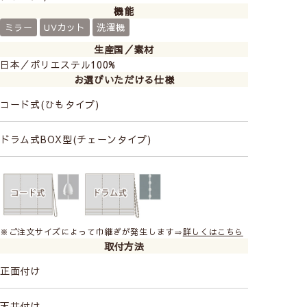
機能
スを楽しんでもOK！
ミラーレースなので日中外からは見えにくいです。
ミラー
UVカット
洗濯機
生産国／素材
日本／ポリエステル100%
お選びいただける仕様
コード式(ひもタイプ)
ドラム式BOX型(チェーンタイプ)
※ご注文サイズによって巾継ぎが発生します⇒
詳しくはこちら
取付方法
子供部屋にもピッタリなポップなデザインで、レース１
枚でも楽しめます♪
正面付け
天井付け