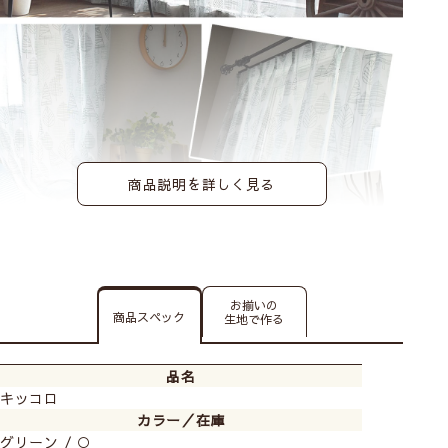
商品説明を詳しく見る
お揃いの
商品スペック
生地で作る
北欧の森シリーズのナチュラルなデザインのカーテンで
す。
品名
丸みのある木のデザインがほっこりかわいい！ナチュラ
キッコロ
ルなインテリアと合わせて北欧風の雰囲気に。
カラー／在庫
無地のカーテンと合わせてワンポイントでデザインレー
グリーン / ○