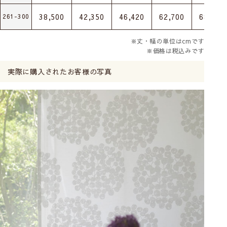
38,500
42,350
46,420
62,700
68,200
261-300
※丈・幅の単位はcmです
※価格は税込みです
実際に購入されたお客様の写真