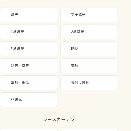
遮光
完全遮光
1級遮光
2級遮光
3級遮光
防炎
防音・遮音
遮熱
断熱・保温
後付け裏地
非遮光
レースカーテン