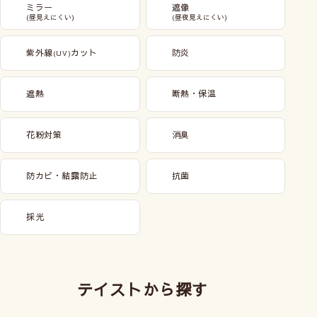
ミラー
遮像
(昼見えにくい)
(昼夜見えにくい)
紫外線
カット
防炎
(UV)
遮熱
断熱・保温
花粉対策
消臭
防カビ・結露防止
抗菌
採光
テイストから探す