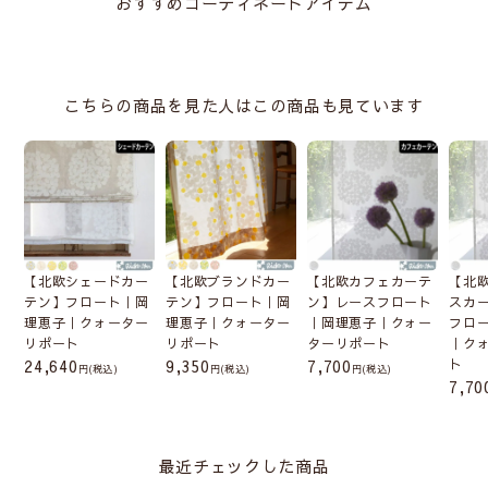
おすすめコーディネートアイテム
こちらの商品を見た人はこの商品も見ています
【北欧シェードカー
【北欧ブランドカー
【北欧カフェカーテ
【北
テン】フロート｜岡
テン】フロート｜岡
ン】レースフロート
スカ
理恵子｜クォーター
理恵子｜クォーター
｜岡理恵子｜クォー
フロ
リポート
リポート
ターリポート
｜ク
24,640
9,350
7,700
ト
(税込)
(税込)
(税込)
7,70
最近チェックした商品