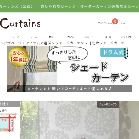
【公式】
おしゃれなカーテン・オーダーカーテン通販ならカーテンズ【公式
0
ドレープ
レース
セット
カフェ
シェード
ロール
ブラインド
トップページ
アイテムで選ぶ
シェードカーテン
【北欧シェードカーテン】レ