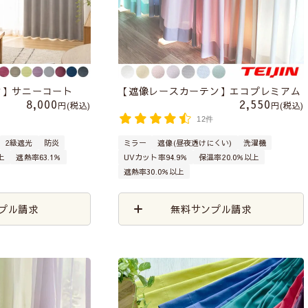
ン】サニーコート
【遮像レースカーテン】エコプレミアム
8,000
2,550
税込
税込
12件
2級遮光
防炎
ミラー
遮像(昼夜透けにくい)
洗濯機
上
遮熱率63.1％
UVカット率94.9％
保温率20.0％以上
遮熱率30.0％以上
プル請求
無料サンプル請求