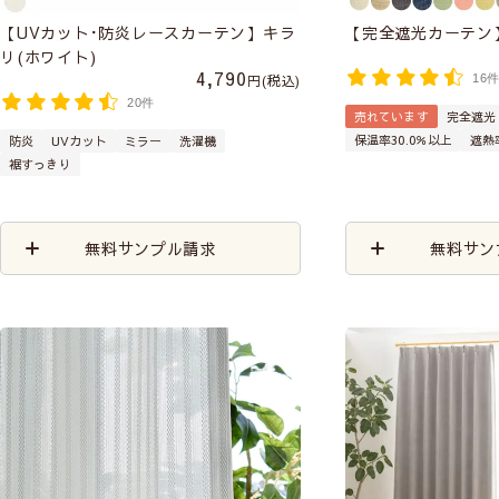
【UVカット･防炎レースカーテン】キラ
【完全遮光カーテン
リ(ホワイト)
4,790
税込
16
20件
売れています
完全遮光
保温率30.0％以上
遮熱
防炎
UVカット
ミラー
洗濯機
裾すっきり
無料サンプル請求
無料サン