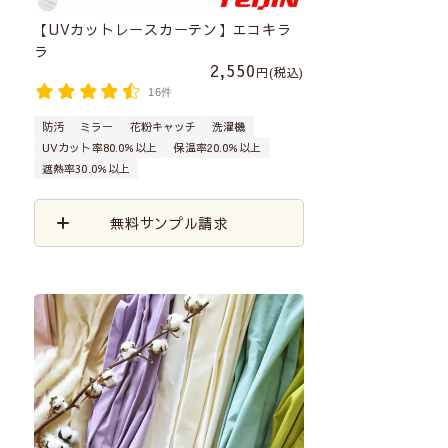
【UVカットレースカーテン】エコキラ
ラ
2,550
税込
16件
防汚
ミラー
花粉キャッチ
洗濯機
UVカット率80.0％以上
保温率20.0％以上
遮熱率30.0％以上
無料サンプル請求