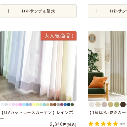
無料サンプル請求
無料サン
【UVカットレースカーテン】レインボ
【1級遮光･防炎カ
ー
2,340
税込
9件