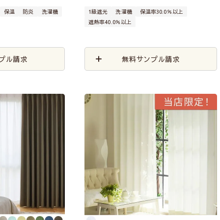
保温
防炎
洗濯機
1級遮光
洗濯機
保温率30.0％以上
遮熱率40.0％以上
プル請求
無料サンプル請求