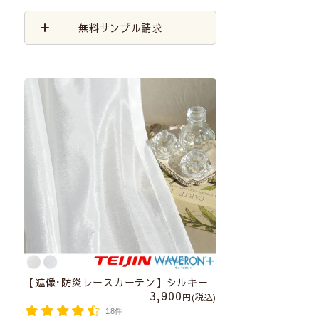
無料サンプル請求
【遮像･防炎レースカーテン】シルキー
3,900
税込
18件