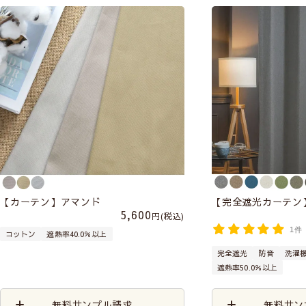
【カーテン】アマンド
【完全遮光カーテン
5,600
税込
1件
コットン
遮熱率40.0％以上
完全遮光
防音
洗濯
遮熱率50.0％以上
無料サンプル請求
無料サン