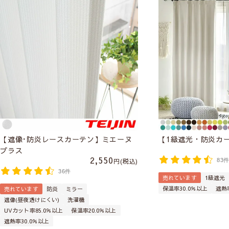
【遮像･防炎レースカーテン】ミエーヌ
【1級遮光・防炎カ
プラス
2,550
税込
83
36件
売れています
1級遮光
保温率30.0％以上
遮熱
売れています
防炎
ミラー
遮像(昼夜透けにくい)
洗濯機
UVカット率85.0％以上
保温率20.0％以上
遮熱率30.0％以上