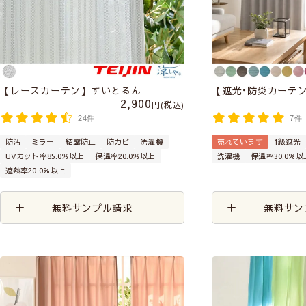
【レースカーテン】すいとるん
【遮光･防炎カーテ
2,900
税込
24件
7件
防汚
ミラー
結露防止
防カビ
洗濯機
売れています
1級遮光
UVカット率85.0％以上
保温率20.0％以上
洗濯機
保温率30.0％以
遮熱率20.0％以上
無料サンプル請求
無料サン