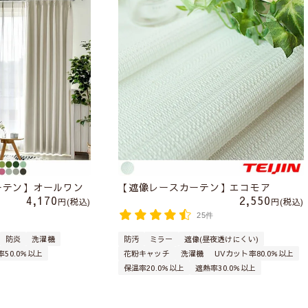
ーテン】オールワン
【遮像レースカーテン】エコモア
4,170
2,550
税込
税込
件
25件
防炎
洗濯機
防汚
ミラー
遮像(昼夜透けにくい)
率50.0％以上
花粉キャッチ
洗濯機
UVカット率80.0％以上
保温率20.0％以上
遮熱率30.0％以上