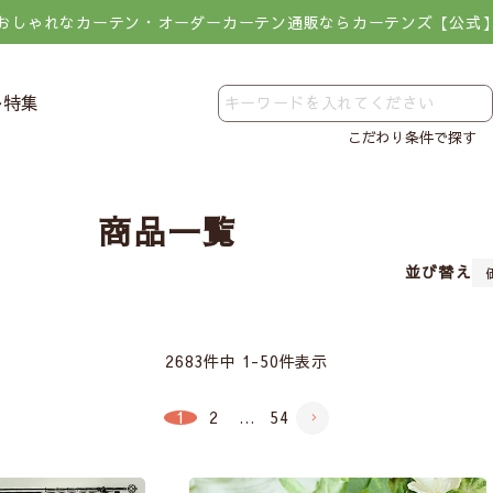
おしゃれなカーテン・オーダーカーテン通販ならカーテンズ【公式
レ特集
こだわり条件で探す
商品一覧
並び替え
2683
件中
1
-
50
件表示
1
2
…
54