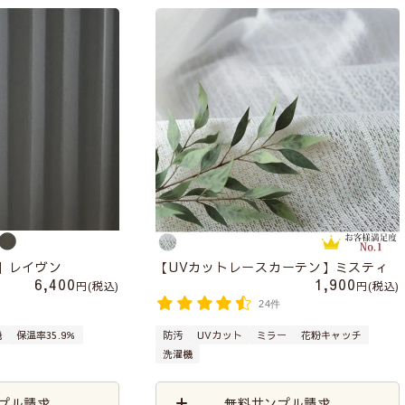
】レイヴン
【UVカットレースカーテン】ミスティ
6,400
1,900
税込
税込
24件
機
保温率35.9％
防汚
UVカット
ミラー
花粉キャッチ
洗濯機
プル請求
無料サンプル請求