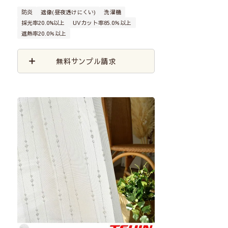
防炎
遮像(昼夜透けにくい)
洗濯機
採光率20.0%以上
UVカット率85.0％以上
遮熱率20.0％以上
無料サンプル請求