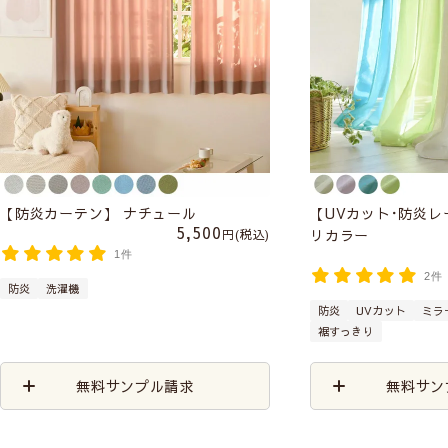
【防炎カーテン】 ナチュール
【UVカット･防炎
5,500
リカラー
税込
1件
2件
防炎
洗濯機
防炎
UVカット
ミラ
裾すっきり
無料サンプル請求
無料サン