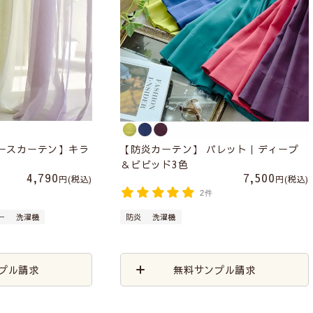
レースカーテン】キラ
【防炎カーテン】 パレット｜ディープ
＆ビビッド3色
4,790
7,500
税込
税込
2件
ー
洗濯機
防炎
洗濯機
プル請求
無料サンプル請求