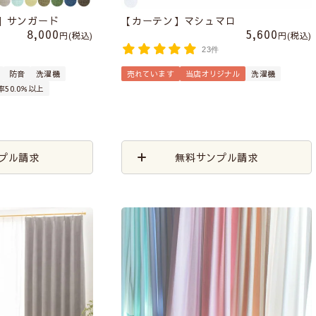
】サンガード
【カーテン】マシュマロ
8,000
5,600
税込
税込
件
23件
防音
洗濯機
売れています
当店オリジナル
洗濯機
率50.0％以上
プル請求
無料サンプル請求