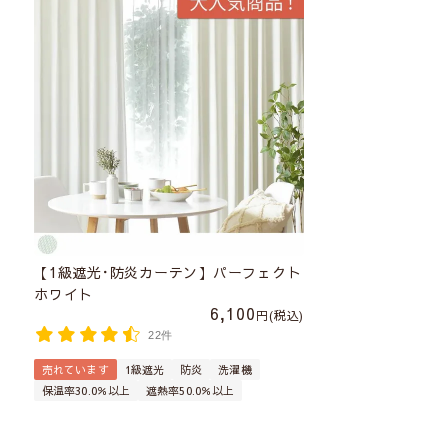
【1級遮光･防炎カーテン】パーフェクト
ホワイト
6,100
税込
22件
売れています
1級遮光
防炎
洗濯機
保温率30.0％以上
遮熱率50.0％以上