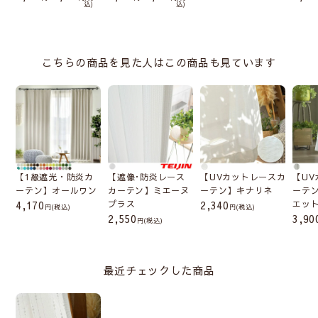
込
込
こちらの商品を見た人はこの商品も見ています
【1級遮光・防炎カ
【遮像･防炎レース
【UVカットレースカ
【U
ーテン】オールワン
カーテン】ミエーヌ
ーテン】キナリネ
ーテ
4,170
プラス
2,340
エッ
(税込)
(税込)
2,550
3,90
(税込)
最近チェックした商品