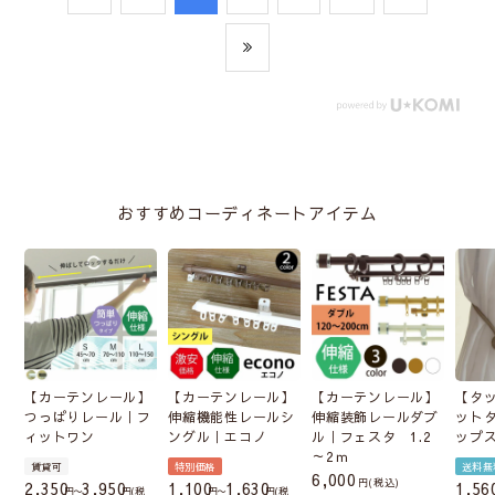
おすすめコーディネートアイテム
【カーテンレール】
【カーテンレール】
【カーテンレール】
【タ
つっぱりレール｜フ
伸縮機能性レールシ
伸縮装飾レールダブ
ット
ィットワン
ングル｜エコノ
ル｜フェスタ 1.2
ップ
～2ｍ
賃貸可
特別価格
送料無
6,000
税込
2,350
3,950
1,100
1,630
1,56
〜
税
〜
税