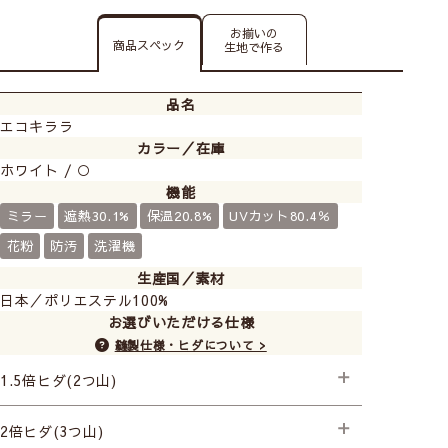
お揃いの
商品スペック
生地で作る
品名
エコキララ
カラー／在庫
ホワイト / ○
機能
ミラー
遮熱30.1%
保温20.8%
UVカット80.4％
花粉
防汚
洗濯機
生産国／素材
日本／ポリエステル100%
お選びいただける仕様
縫製仕様・ヒダについて >
飽きのこない光沢のあるストライプの刺繍で
機能性がありおしゃれなレースカーテンが欲しい方には
1.5倍ヒダ(2つ山)
おすすめです！
├スタンダード縫製
2倍ヒダ(3つ山)