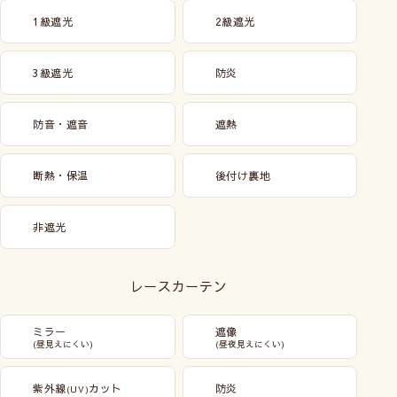
1級遮光
2級遮光
3級遮光
防炎
防音・遮音
遮熱
断熱・保温
後付け裏地
非遮光
レースカーテン
ミラー
遮像
(昼見えにくい)
(昼夜見えにくい)
紫外線
カット
防炎
(UV)