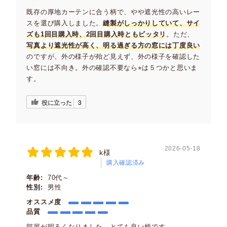
既存の厚地カーテンに合う柄で、やや遮光性の高いレー
スを選び購入しました。
縫製がしっかりしていて、サイ
ズも1回目購入時、2回目購入時ともピッタリ
。ただ、
写真より遮光性が高く、明る過ぎる方の窓には丁度良い
のですが、外の様子が殆ど見えず、外の様子を確認した
い窓には不向き。外の確認不要なら⭐︎は５つかと思いま
す。
役に立った
3
2026-05-18
k様
購入確認済み
年齢:
70代～
性別:
男性
オススメ度
品質
部屋が明るくなりました。とても良い柄です。