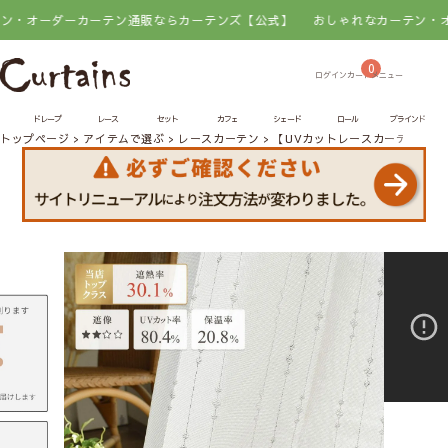
ダーカーテン通販ならカーテンズ【公式】
おしゃれなカーテン・オーダーカ
0
ドレープ
レース
セット
カフェ
シェード
ロール
ブラインド
トップページ
アイテムで選ぶ
レースカーテン
【UVカットレースカーテン】エ