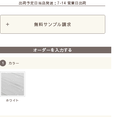
出荷予定日
当店発送：7-14 営業日出荷
ダブルシェード(ナチ
ダブルシェード(おし
ダブルシェード(ラグ
ュラル生地)
ゃれなデザイン生地)
ジュアリー生地)
無料サンプル請求
シェード幕体
カフェ
カット生地
翌日出荷カーテン
カーテンレースセット
+高機能レース
オーダーを入力する
カラー
ホワイト