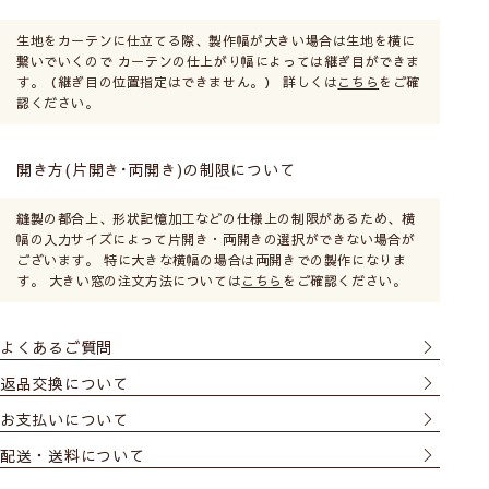
生地をカーテンに仕立てる際、製作幅が大きい場合は生地を横に
繋いでいくので カーテンの仕上がり幅によっては継ぎ目ができま
す。（継ぎ目の位置指定はできません。） 詳しくは
こちら
をご確
認ください。
開き方(片開き･両開き)の制限について
縫製の都合上、形状記憶加工などの仕様上の制限があるため、横
幅の入力サイズによって片開き・両開きの選択ができない場合が
ございます。 特に大きな横幅の場合は両開きでの製作になりま
す。 大きい窓の注文方法については
こちら
をご確認ください。
よくあるご質問
返品交換について
お支払いについて
配送・送料について