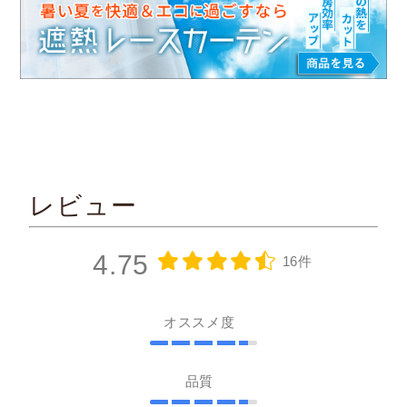
やや透け感あり／人の輪郭が見える
Class３
ほぼ透け感なし／わずかに人の気配を感じる
Class４
レビュー
透け感はない／部屋に人が居るのがわからない
※レースカーテンに10cm近く接近すると、透け感のない
4.75
16件
レースでもぼんやりとシルエットがわかる場合がありま
す。
オススメ度
品質