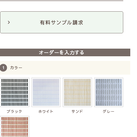
ロールスクリーン
カフェ
のれん
クッションカバー
ファブリックパネル
ファブリックパネル
3枚セット
有料サンプル請求
トレー
コースター
ポットホルダー
トートバッグ
ポーチ
カフェカーテンの幅について
オーダーを入力する
カラー
ブラック
ホワイト
サンド
グレー
カフェカーテンの高さ(丈)について