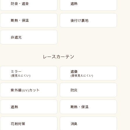
防音・遮音
遮熱
断熱・保温
後付け裏地
非遮光
レースカーテン
ミラー
遮像
(昼見えにくい)
(昼夜見えにくい)
紫外線
カット
防炎
(UV)
遮熱
断熱・保温
花粉対策
消臭