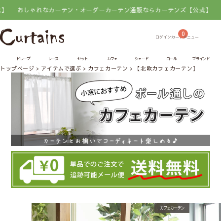
ゃれなカーテン・オーダーカーテン通販ならカーテンズ【公式】
おしゃれな
0
ドレープ
レース
セット
カフェ
シェード
ロール
ブラインド
トップページ
アイテムで選ぶ
カフェカーテン
【北欧カフェカーテン】シエナ