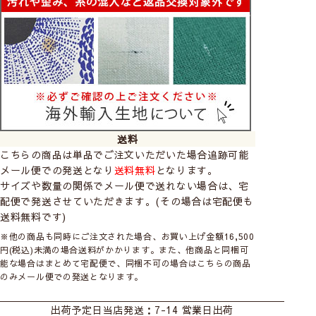
常のポリエステル素材のカーテンより環境の変化が表れ
やすい傾向にありますが、天然素材がもつ豊かで味わい
のある窓辺をお楽しみいただけます。
返品・交換の対象外となります。ご了承ください。
洗濯によって縮みやすく、自重によって伸びる傾
向があります。
温度や湿度、結露などにより伸び縮みします。
紫外線による影響を受けやすく、色あせしやすい
送料
特徴があります。
こちらの商品は単品でご注文いただいた場合追跡可能
フシが目立ったり、ところどころに黒っぽいカス
メール便での発送となり
送料無料
となります。
が見受けられる場合があります。
サイズや数量の関係でメール便で送れない場合は、宅
配便で発送させていただきます。(その場合は宅配便も
送料無料です)
※他の商品も同時にご注文された場合、お買い上げ金額16,500
円(税込)未満の場合送料がかかります。また、他商品と同梱可
能な場合はまとめて宅配便で、同梱不可の場合はこちらの商品
のみメール便での発送となります。
カーテン
シェード
ダブルシェード
出荷予定日
当店発送：7-14 営業日出荷