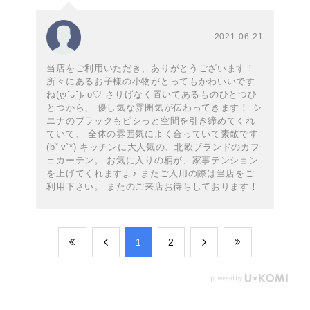
2021-06-21
当店をご利用いただき、ありがとうございます！
所々にあるお子様の小物がとってもかわいいです
ね(ღˇᴗˇ)｡o♡ さりげなく置いてあるものひとつひ
とつから、 優し気な雰囲気が伝わってきます！ シ
エナのブラックもピシっと空間を引き締めてくれ
ていて、 全体の雰囲気によく合っていて素敵です
(bﾟv`*) キッチンに大人気の、北欧ブランドのカフ
ェカーテン。 お気に入りの柄が、家事テンション
を上げてくれますよ♪ またご入用の際は当店をご
利用下さい。 またのご来店お待ちしております！
​1
​2