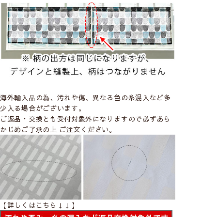
artek
－アルテック－
北欧モダンを代表するインテリアブランド。アー
ト(art)とテクノロジー(tech)に由来し、「感性」
と「機能性」を象徴しています。
海外輸入品の為、汚れや傷、異なる色の糸混入など多
artekの商品をすべて見る
少入る場合がございます。
ご返品・交換とも受付対象外になりますので必ずあら
かじめご了承の上 ご注文ください。
天然素材を使った
カーテンについて
温かみのある優しい手触りとナチュラルな風合いが魅力
【詳しくはこちら↓↓】
です。天然素材の特性をそのまま生かしているため、通