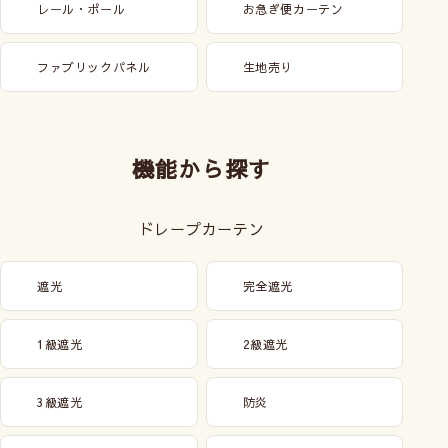
レール・ポール
お急ぎ便カーテン
ファブリックパネル
生地売り
機能から探す
ドレープカーテン
遮光
完全遮光
1級遮光
2級遮光
3級遮光
防炎