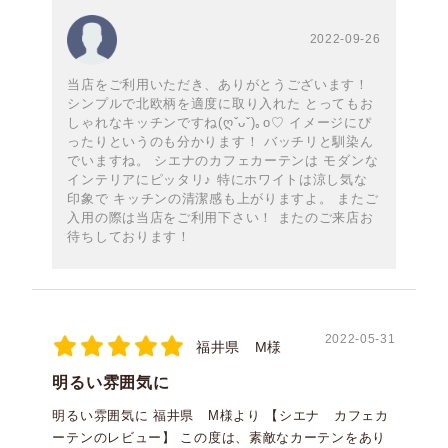
2022-09-26
当店をご利用いただき、ありがとうございます！
シンプルで北欧柄を適度に取り入れた とってもお
しゃれなキッチンですね(ღˇᴗˇ)｡o♡ イメージにぴ
ったりというのも分かります！ バッチリと馴染ん
でいますね。 シエナのカフェカーテンは モダンな
インテリアにピッタリ♪ 特にホワイトは涼し気な
印象で キッチンの清潔感も上がりますよ。 またご
入用の際は当店をご利用下さい！ またのご来店お
待ちしております！
2022-05-31
福井県 M様
明るい雰囲気に
明るい雰囲気に 福井県 M様より 【シエナ カフェカ
ーテンのレビュー】 この度は、素敵なカーテンをあり