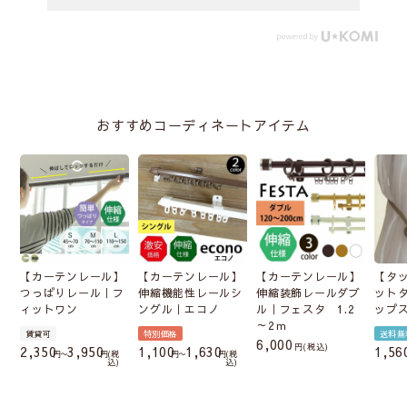
おすすめコーディネートアイテム
【カーテンレール】
【カーテンレール】
【カーテンレール】
【タ
つっぱりレール｜フ
伸縮機能性レールシ
伸縮装飾レールダブ
ット
ィットワン
ングル｜エコノ
ル｜フェスタ 1.2
ップ
～2ｍ
賃貸可
特別価格
送料無
6,000
税込
2,350
3,950
1,100
1,630
1,56
〜
税
〜
税
込
込