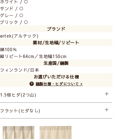
ホワイト / ○
サンド / ○
グレー / ○
ブリック / ○
ブランド
artek(アルテック)
素材/生地幅/リピート
綿100％
縦リピート64cm／生地幅150cm
生産国/縫製
フィンランド/日本
お選びいただける仕様
縫製仕様・ヒダについて >
1.5倍ヒダ(2つ山)
├プレミアム縫製
フラット(ヒダなし)
├プレミアム縫製