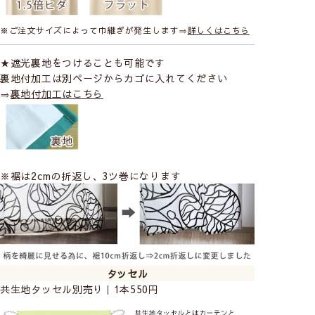
※ご注文サイズによって巾継ぎが発生します⇒
詳しくはこちら
★遮光裏地をつけることも可能です
裏地付加工は別ページからカゴに入れてください
⇒
裏地付加工はこちら
※裾は2cmの折返し、3ツ巻になります
タッセル
共生地タッセル別売り｜1本550円