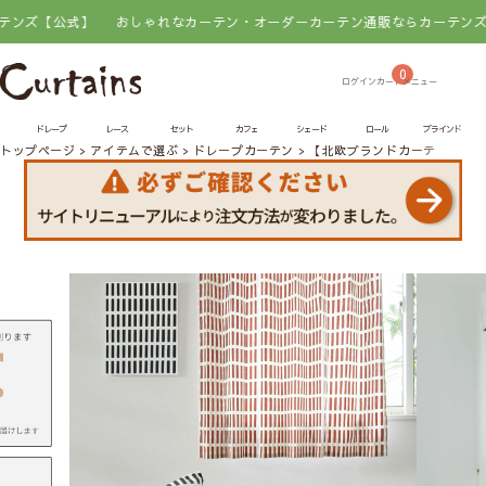
】
おしゃれなカーテン・オーダーカーテン通販ならカーテンズ【公式】
0
ドレープ
レース
セット
カフェ
シェード
ロール
ブラインド
トップページ
アイテムで選ぶ
ドレープカーテン
【北欧ブランドカーテン】シ