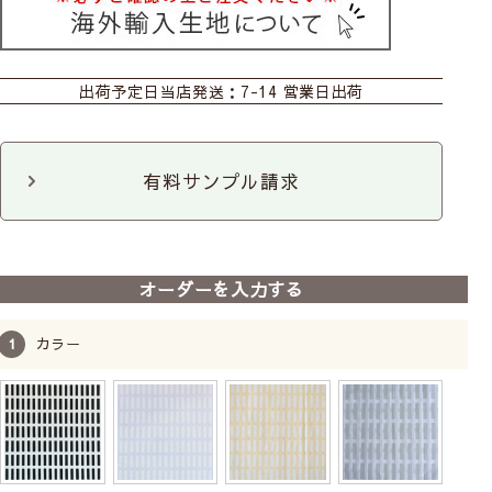
カーテン
シェード
ダブルシェード
出荷予定日
当店発送：7-14 営業日出荷
ロールスクリーン
カフェ
のれん
クッションカバー
ファブリックパネル
ファブリックパネル
3枚セット
有料サンプル請求
トレー
コースター
ポットホルダー
トートバッグ
ポーチ
オーダーを入力する
カラー