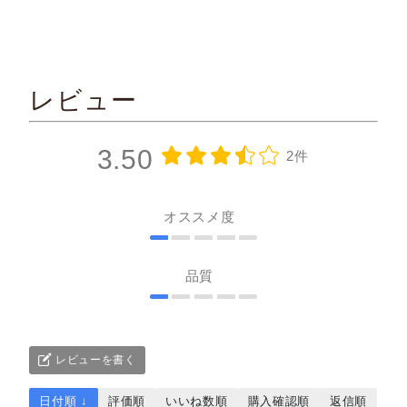
レビュー
3.50
2件
オススメ度
品質
レビューを書く
日付順 ↓
評価順
いいね数順
購入確認順
返信順