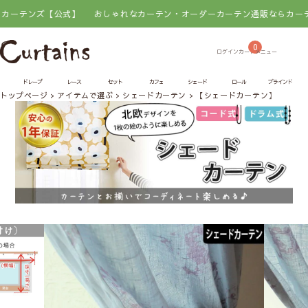
ンズ【公式】
おしゃれなカーテン・オーダーカーテン通販ならカーテンズ【
0
ドレープ
レース
セット
カフェ
シェード
ロール
ブラインド
トップページ
アイテムで選ぶ
シェードカーテン
【シェードカーテン】カラー