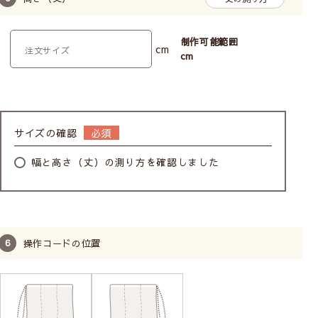
子どもの体重がかかるとコードのジョイント部分が外
制作可能範囲
cm
cm
れます。外れても元に戻せます。
サイズの確認
幅と高さ（丈）の測り方を確認しました
操作コードの位置
お子様の手に届かないように、チェーンをくるくると
巻いて付属のクリップで留めておくことができます。
操作位置はお部屋に合わせて