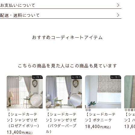
お支払いについて
配送・送料について
サイズの測り方
おすすめコーディネートアイテム
こちらの商品を見た人はこの商品も見ています
メカ本体は分解したり、生地からコードを
【シェードカーテ
【シェードカーテ
【シェードカーテ
【シ
外さないでください。
(壊れたりシェードが綺麗
ン】シャンゼリゼ
ン】シャンゼリゼ
ン】ボタニーク
ン】
（ロゼアイボリー）
（パウダーパープ
18,400
13,6
にあがらなくなる恐れがあります)
(税込)
13,400
ル）
(税込)