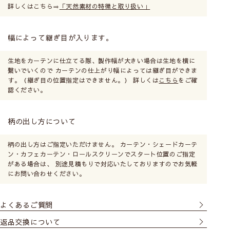
詳しくはこちら⇒
「天然素材の特徴と取り扱い」
ので、窓枠が隠れるように
大きいサイズにします。光
漏れがなく、室内が見えま
幅によって継ぎ目が入ります。
せん。
生地をカーテンに仕立てる際、製作幅が大きい場合は生地を横に
繋いでいくので カーテンの仕上がり幅によっては継ぎ目ができま
す。（継ぎ目の位置指定はできません。） 詳しくは
こちら
をご確
認ください。
カーテンレール付け
専用の金具でカーテンレー
ルに取付けます。製品幅は
柄の出し方について
レールの幅から左右2cmず
つマイナスです。カーテン
柄の出し方はご指定いただけません。 カーテン・シェードカーテ
ン・カフェカーテン・ロールスクリーンでスタート位置のご指定
レールの耐重量に注意して
がある場合は、 別途見積もりで対応いたしておりますのでお気軽
お選びください。
にお問い合わせください。
よくあるご質問
返品交換について
シェードの取付け方法