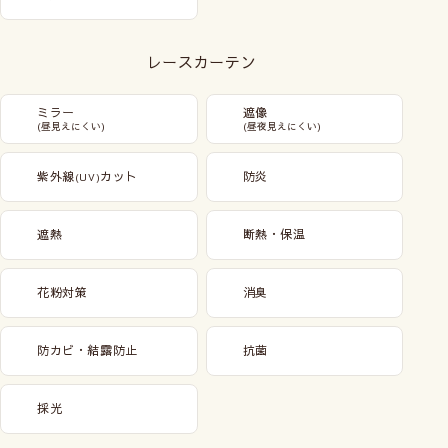
レースカーテン
ミラー
遮像
(昼見えにくい)
(昼夜見えにくい)
紫外線
カット
防炎
(UV)
遮熱
断熱・保温
花粉対策
消臭
防カビ・結露防止
抗菌
採光