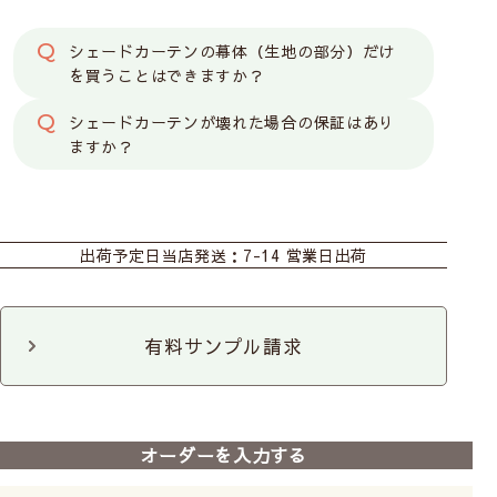
イプ）
シェードカーテンの幕体（生地の部分）だけ
を買うことはできますか？
シェードカーテンが壊れた場合の保証はあり
シングルシェード【コード式】
ますか？
カーテン
シェード
カフェ
出荷予定日
当店発送：7-14 営業日出荷
クッションカバー（片
クッションカバー（両
面）
面）
有料サンプル請求
コード(ひも)操作で昇降
お手頃価格
せまい幅の小窓におすすめ
オーダーを入力する