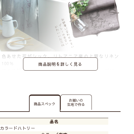
色あせた花がシック。リトアニア産の上質なリネン
100％
商品説明を詳しく見る
すべてが心地よいキャベジズ＆ローゼズのファブリッ
ク。
リネン生地色あせたバラの花がヴィンテージ感たっぷ
り。
洗練されたエレガントな生地をシェードカーテンに。
お揃いの
商品スペック
生地で作る
品名
カラードハトリー