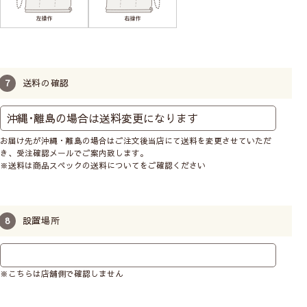
送料の確認
お届け先が沖縄・離島の場合はご注文後当店にて送料を変更させていただ
シェードカーテンの操作コードの位置を左右どちらか
き、受注確認メールでご案内致します。
お選びいただけます。お部屋の間取りや窓の位置に合
※送料は商品スペックの送料についてをご確認ください
わせてご自由にお選びください。
特にご希望がない場合は右操作タイプで仕上げます。
設置場所
取り付け方によってサイズが変わります
シェードカーテンは取付け方によって注文サイズが変わるの
※こちらは店舗側で確認しません
でご注意ください。
・小窓の場合は窓枠の内側に取り付ける
天井付け