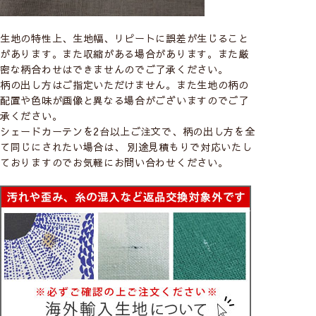
生地の特性上、生地幅、リピートに誤差が生じること
があります。また収縮がある場合があります。また厳
密な柄合わせはできませんのでご了承ください。
柄の出し方はご指定いただけません。また生地の柄の
配置や色味が画像と異なる場合がございますのでご了
承ください。
シェードカーテンを2台以上ご注文で、柄の出し方を全
て同じにされたい場合は、 別途見積もりで対応いたし
ておりますのでお気軽にお問い合わせください。
CABBAGES＆ROSES
－キャベジズ＆ロ
ーゼズ－
イギリス発のライフスタイルブランド。ナチュラ
ルでタイムレスな世界観やヴィンテージ風仕上が
りが特徴で美しく、英国らしい遊び心を加えたス
タイルが人気です。
CABBAGES＆ROSESの商品をすべて見る