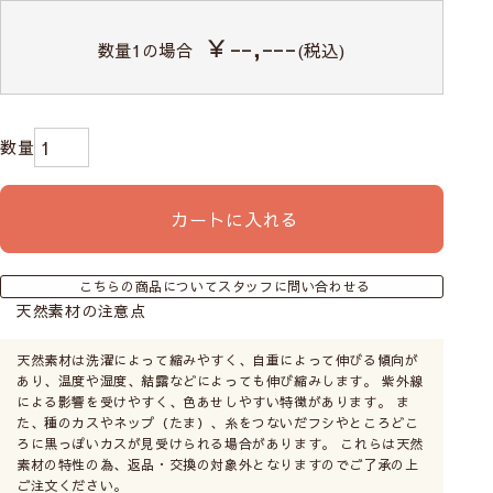
・リビングや寝室などの比較的大きめの窓なら光の漏れない
￥--,---
正面付け
数量
1
の場合
(税込)
がおすすめです。
カーテンレールにも取付けは可能ですが、レールに重さの負
荷がかかるのでご注意ください。（ドラム式は特に負荷が大
きいため不向きです）
必ずサイズの測り方をご一読ください。
天井付け
カートに入れる
窓枠の内側に取付けます。
窓枠とシェード間に少し隙
間があきます。光を取りた
こちらの商品についてスタッフに問い合わせる
いキッチンやトイレの小窓
天然素材の注意点
に向いています。
天然素材は洗濯によって縮みやすく、自重によって伸びる傾向が
あり、温度や湿度、結露などによっても伸び縮みします。 紫外線
による影響を受けやすく、色あせしやすい特徴があります。 ま
た、種のカスやネップ（たま）、糸をつないだフシやところどこ
ろに黒っぽいカスが見受けられる場合があります。 これらは天然
正面付け
素材の特性の為、返品・交換の対象外となりますのでご了承の上
窓枠の外側の壁に取付ける
ご注文ください。