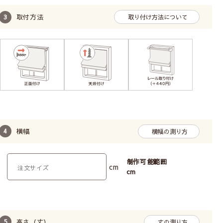
取付方法
取り付け方法について
TOSOのドラム式メカを使用しています。BOX型
なので、窓側(裏面)もすっきりまとまっています。
メカに厚みがあり重くなるため、カーテンレール付
けには不向きです。
柄の位置（模様の出し方）は指定できません。
お子様がいるお家でも
安心してお使いいただけます
横幅
横幅の測り方
制作可能範囲
cm
cm
高さ（丈）
丈の測り方