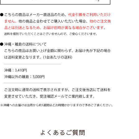
こちらの生地は
「メカ＋幕体」の販売のみ
と
なります。
◆ シェードカーテンについて ◆
操作は2種類からお選びください
コード式
（ひもタイ
プ）
よくあるご質問
ドラム式
（チェーンタ