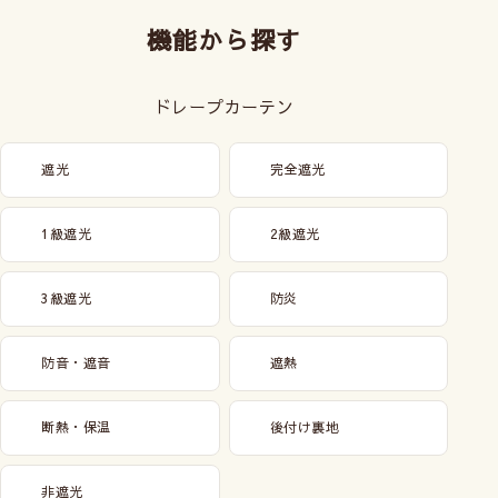
機能から探す
ドレープカーテン
遮光
完全遮光
1級遮光
2級遮光
3級遮光
防炎
防音・遮音
遮熱
断熱・保温
後付け裏地
非遮光