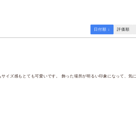
日付順 ↓
評価順
柄もサイズ感もとても可愛いです。 飾った場所が明るい印象になって、気