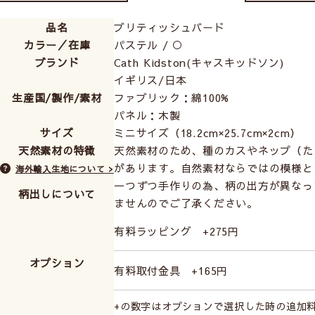
品名
ブリティッシュバード
カラー／在庫
パステル / ○
ブランド
Cath Kidston(キャスキッドソン)
可愛く遊び心があるデザインが癒しを与えてくれます。
イギリス/日本
生産国/製作/素材
ファブリック：綿100%
パネル：木製
サイズ
ミニサイズ（18.2cm×25.7cm×2cm）
天然素材の特徴
天然素材のため、種のカスやネップ（た
があります。自然素材ならではの模様と
海外輸入生地について >
一つずつ手作りの為、柄の出方が異なっ
柄出しについて
ませんのでご了承ください。
有料ラッピング +275円
オプション
有料取付金具 +165円
+の数字はオプションで選択した時の追加