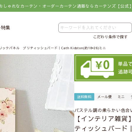
おしゃれなカーテン・オーダーカーテン通販ならカーテンズ【公式
レ特集
こだわり条件で探す
クパネル ブリティッシュバード｜Cath Kidston(約18×26)ミニ
送料無料
メール便
ミニ
パステル調の柔らかい色合
【インテリア雑貨
ティッシュバード｜Cat