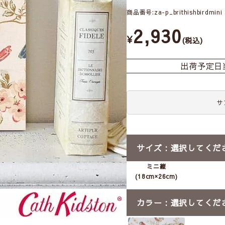
商品番号
za-p_brithishbirdmini
2,930
¥
税込
出荷予定日
サ
サイズ
選択してくだ
ミニ縦
(18cm×26cm)
カラー
選択してくだ