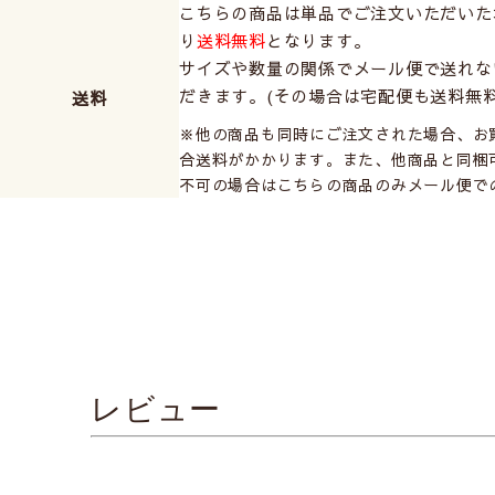
こちらの商品は単品でご注文いただいた
り
送料無料
となります。
サイズや数量の関係でメール便で送れな
だきます。(その場合は宅配便も送料無料
送料
※他の商品も同時にご注文された場合、お買い
合送料がかかります。また、他商品と同梱
玄関、リビング、寝室、トイレなど、ファブリックパネルで
不可の場合はこちらの商品のみメール便で
小さめのパネルなので場所を取らず、お手軽に取付できます
カーテン
シェード
ダブルシェード
アンティークやエレガントなお部屋にオススメです。
ミニサイズ 1枚までメール便(送料無料)で発送可能です！
のれん
ファブリックパネル
レビュー