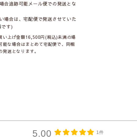
場合追跡可能メール便での発送とな
い場合は、宅配便で発送させていた
です)
上げ金額16,500円(税込)未満の場
可能な場合はまとめて宅配便で、同梱
簡単に模様替えができちゃいます。
の発送となります。
。
カフェ
5.00
1件