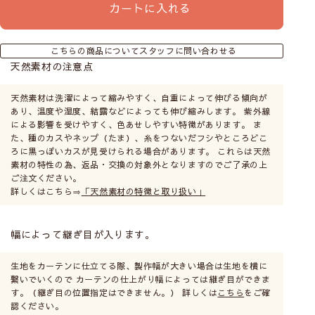
カートに入れる
こちらの商品についてスタッフに問い合わせる
天然素材の注意点
天然素材は洗濯によって縮みやすく、自重によって伸びる傾向が
あり、温度や湿度、結露などによっても伸び縮みします。 紫外線
による影響を受けやすく、色あせしやすい特徴があります。 ま
た、種のカスやネップ（たま）、糸をつないだフシやところどこ
ろに黒っぽいカスが見受けられる場合があります。 これらは天然
素材の特性の為、返品・交換の対象外となりますのでご了承の上
ご注文ください。
詳しくはこちら⇒
「天然素材の特徴と取り扱い」
幅によって継ぎ目が入ります。
生地をカーテンに仕立てる際、製作幅が大きい場合は生地を横に
繋いでいくので カーテンの仕上がり幅によっては継ぎ目ができま
す。（継ぎ目の位置指定はできません。） 詳しくは
こちら
をご確
認ください。