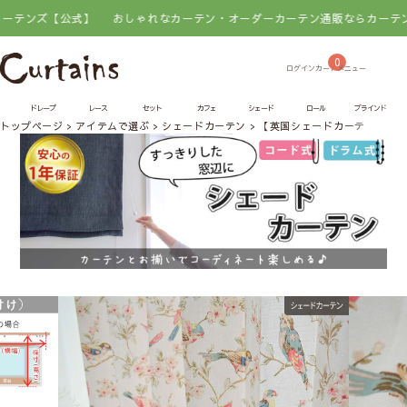
公式】
おしゃれなカーテン・オーダーカーテン通販ならカーテンズ【公式
0
ドレープ
レース
セット
カフェ
シェード
ロール
ブラインド
トップページ
アイテムで選ぶ
シェードカーテン
【英国シェードカーテン】ブ