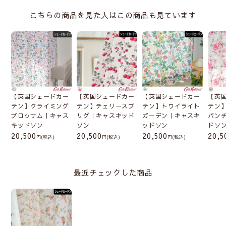
こちらの商品を見た人はこの商品も見ています
【英国シェードカー
【英国シェードカー
【英国シェードカー
【英
テン】クライミング
テン】チェリースプ
テン】トワイライト
テン
ブロッサム｜キャス
リグ｜キャスキッド
ガーデン｜キャスキ
バン
キッドソン
ソン
ッドソン
ドソ
20,500
20,500
20,500
20,5
(税込)
(税込)
(税込)
最近チェックした商品