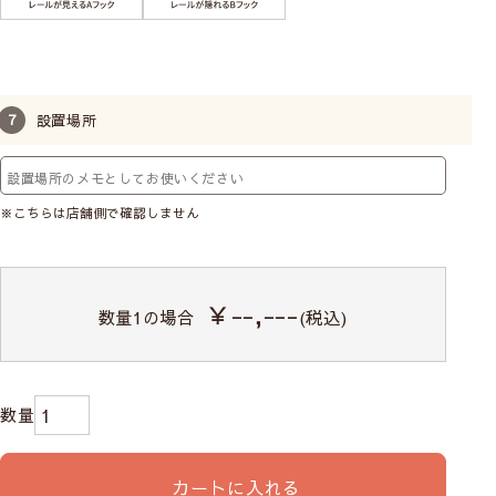
設置場所
※こちらは店舗側で確認しません
VALLILA
－ヴァリラ－
世界でも有名なフィンランドのインテリアブラン
￥--,---
数量
1
の場合
(税込)
ド。個性的なインパクトのある北欧らしいデザイ
ンで、お部屋の窓まわりを華やかに飾ります。
VALLILAのカーテンをすべて見る
カートに入れる