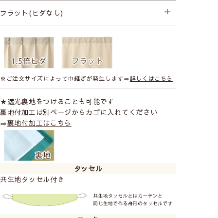
├プレミアム縫製
フラット(ヒダなし)
├プレミアム縫製
※ご注文サイズによって巾継ぎが発生します⇒
詳しくはこちら
★遮光裏地をつけることも可能です
裏地付加工は別ページからカゴに入れてください
⇒
裏地付加工はこちら
タッセル
共生地タッセル付き