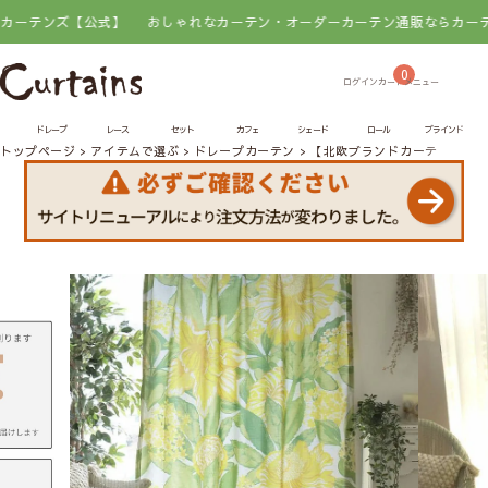
ンズ【公式】
おしゃれなカーテン・オーダーカーテン通販ならカーテンズ【
0
ドレープ
レース
セット
カフェ
シェード
ロール
ブラインド
トップページ
アイテムで選ぶ
ドレープカーテン
【北欧ブランドカーテン】リ