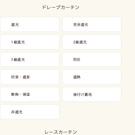
ドレープカーテン
遮光
完全遮光
1級遮光
2級遮光
3級遮光
防炎
防音・遮音
遮熱
断熱・保温
後付け裏地
非遮光
レースカーテン