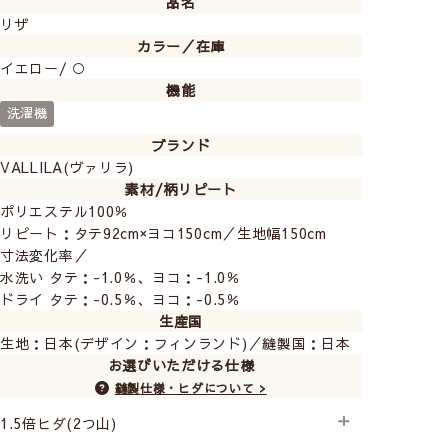
品名
リザ
カラー／在庫
イエロー/ ○
機能
洗濯機
ブランド
VALLILA(ヴァリラ)
素材/柄リピート
▲写真のタッセルは
「ひとふさふさ（グリーン）」
で
ポリエステル100％
す。
リピート：タテ92cm×ヨコ150cm／生地幅150cm
商品にはカーテンと同じ生地のタッセルが付いてきま
寸法変化率／
す。
水洗い タテ：-1.0％、ヨコ：-1.0％
ドライ タテ：-0.5％、ヨコ：-0.5％
生産国
生地：日本(デザイン：フィンランド)／縫製国：日本
お選びいただける仕様
縫製仕様・ヒダについて >
1.5倍ヒダ(2つ山)