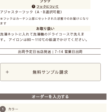
フック
フックについて
アジャスターフック（A・B選択可能）
※フックはカーテン上部にセットされた状態でのお届けになり
ます
お取り扱い
洗濯ネットに入れて洗濯機のドライコースで洗えま
す。 アイロンは80～110℃の低温でかけてください。
カーテン
ロールスクリーン
出荷予定日
当店発送：7-14 営業日出荷
無料サンプル請求
イエローで華やかに♪お部屋も気分も明るくして
くれるコーディネートです。 綿素材のドレープ
と、ぽこぽこと立体感のある刺繍レースがやさし
オーダーを入力する
い風合いで相性◎
カラー