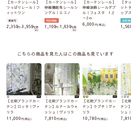
【カーテンレール】
【カーテンレール】
【カーテンレール】
【タ
つっぱりレール｜フ
伸縮機能性レールシ
伸縮装飾レールダブ
ット
ィットワン
ングル｜エコノ
ル｜フェスタ 1.2
ップ
～2ｍ
賃貸可
特別価格
送料無
6,000
税込
2,350
3,950
1,100
1,630
1,56
〜
税
〜
税
込
込
こちらの商品を見た人はこの商品も見ています
【北欧ブランドカー
【北欧ブランドカー
【北欧ブランドカー
【北
テン】ロッタ｜ヴァ
テン】ルナールウォ
テン】ラプチ｜ヴァ
テン
リラ
ッシュ｜ヴァリラ
リラ
シュ
11,000
7,810
10,780
7,81
(税込)
(税込)
(税込)