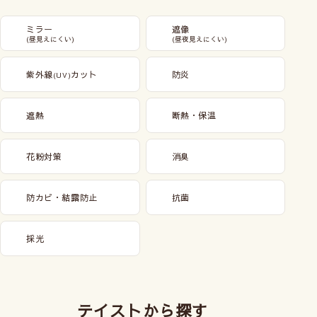
ミラー
遮像
(昼見えにくい)
(昼夜見えにくい)
紫外線
カット
防炎
(UV)
遮熱
断熱・保温
花粉対策
消臭
防カビ・結露防止
抗菌
採光
テイストから探す