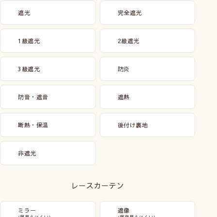
遮光
完全遮光
1級遮光
2級遮光
3級遮光
防炎
防音・遮音
遮熱
断熱・保温
後付け裏地
非遮光
レースカーテン
ミラー
遮像
(昼見えにくい)
(昼夜見えにくい)