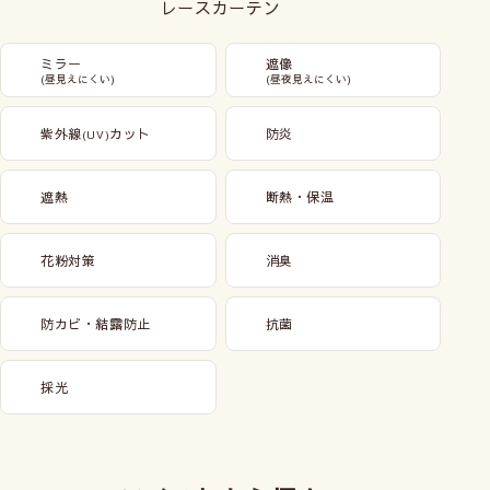
レースカーテン
ミラー
遮像
(昼見えにくい)
(昼夜見えにくい)
紫外線
カット
防炎
(UV)
遮熱
断熱・保温
花粉対策
消臭
防カビ・結露防止
抗菌
採光