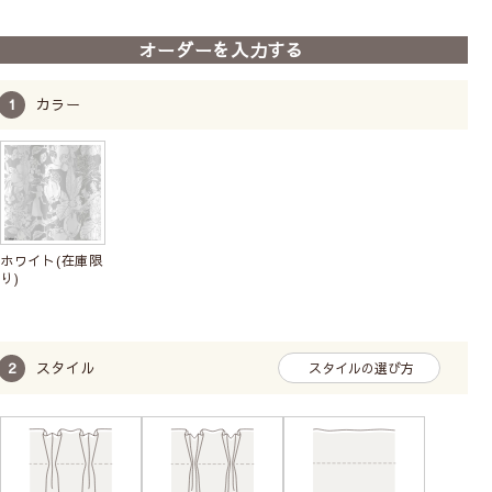
前
次
へ
へ
オーダーを入力する
【既製レースカーテン(1枚
入り)】ディズニー｜17柄
カラー
既製サイズ
1枚単位
洗濯機
プレゼント付
6,160
7,260
〜
税込
ホワイト(在庫限
り)
スタイル
スタイルの選び方