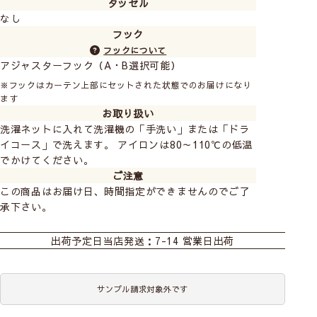
タッセル
2窓以上のご注文で柄のスタート位置を合わせたい場合は
なし
追加料金となります。ご注文の際に備考欄にご記入くだ
さい。 ご注文後金額を変更させていただきます。
フック
2窓の柄合わせ +1,500円
フックについて
3窓の柄合わせ +3,000円
アジャスターフック（A・B選択可能）
※フックはカーテン上部にセットされた状態でのお届けになり
ます
お取り扱い
洗濯ネットに入れて洗濯機の「手洗い」または「ドラ
イコース」で洗えます。 アイロンは80～110℃の低温
でかけてください。
ご注意
この商品はお届け日、時間指定ができませんのでご了
承下さい。
おすすめ商品
カーテン
既製カーテン
出荷予定日
当店発送：7-14 営業日出荷
サンプル請求対象外です