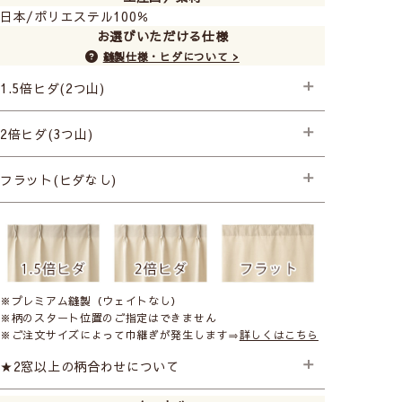
日本/ポリエステル100％
お選びいただける仕様
縫製仕様・ヒダについて >
1.5倍ヒダ(2つ山)
├プレミアム縫製
2倍ヒダ(3つ山)
├プレミアム縫製
フラット(ヒダなし)
├プレミアム縫製
※プレミアム縫製（ウェイトなし）
※柄のスタート位置のご指定はできません
※ご注文サイズによって巾継ぎが発生します⇒
詳しくはこちら
★2窓以上の柄合わせについて