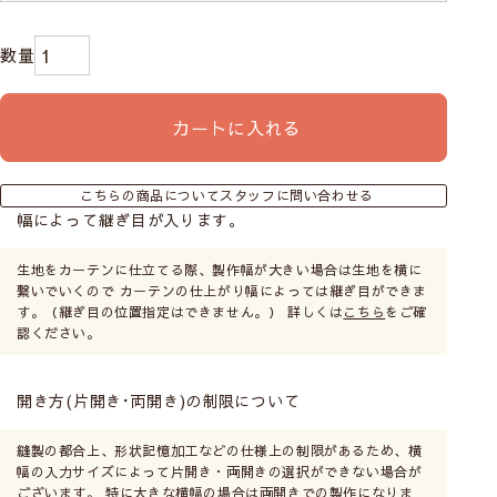
カートに入れる
こちらの商品についてスタッフに問い合わせる
幅によって継ぎ目が入ります。
生地をカーテンに仕立てる際、製作幅が大きい場合は生地を横に
繋いでいくので カーテンの仕上がり幅によっては継ぎ目ができま
す。（継ぎ目の位置指定はできません。） 詳しくは
こちら
をご確
認ください。
開き方(片開き･両開き)の制限について
縫製の都合上、形状記憶加工などの仕様上の制限があるため、横
幅の入力サイズによって片開き・両開きの選択ができない場合が
ございます。 特に大きな横幅の場合は両開きでの製作になりま