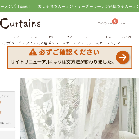
【公式】
おしゃれなカーテン・オーダーカーテン通販ならカーテンズ【公式
0
ドレープ
レース
セット
カフェ
シェード
ロール
ブラインド
トップページ
アイテムで選ぶ
レースカーテン
【レースカーテン】ハイホーボイル