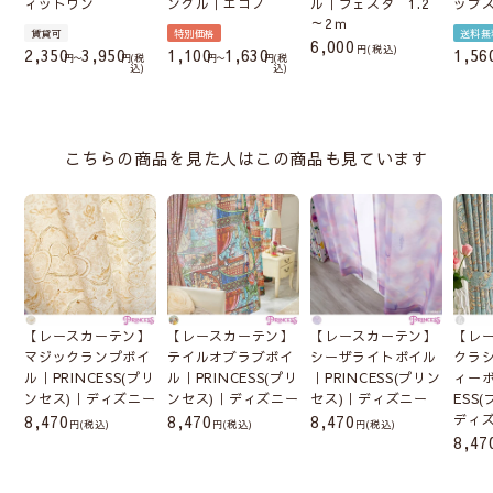
ィットワン
ングル｜エコノ
ル｜フェスタ 1.2
ップ
～2ｍ
賃貸可
特別価格
送料無
6,000
税込
2,350
3,950
1,100
1,630
1,56
〜
税
〜
税
込
込
こちらの商品を見た人はこの商品も見ています
【レースカーテン】
【レースカーテン】
【レースカーテン】
【レ
マジックランプボイ
テイルオブラブボイ
シーザライトボイル
クラ
ル｜PRINCESS(プリ
ル｜PRINCESS(プリ
｜PRINCESS(プリン
ィーボ
ンセス)｜ディズニー
ンセス)｜ディズニー
セス)｜ディズニー
ESS
8,470
8,470
8,470
ディ
(税込)
(税込)
(税込)
8,47