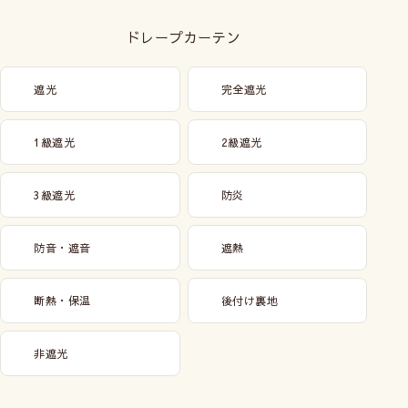
ドレープカーテン
遮光
完全遮光
1級遮光
2級遮光
3級遮光
防炎
防音・遮音
遮熱
断熱・保温
後付け裏地
非遮光