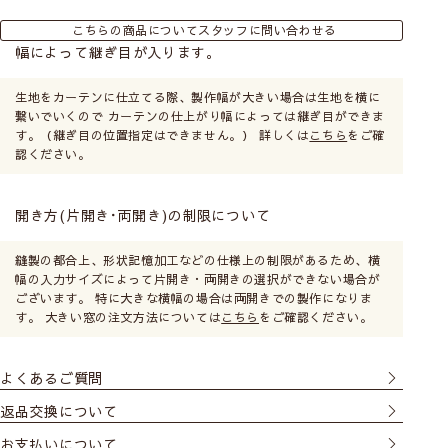
こちらの商品についてスタッフに問い合わせる
幅によって継ぎ目が入ります。
生地をカーテンに仕立てる際、製作幅が大きい場合は生地を横に
繋いでいくので カーテンの仕上がり幅によっては継ぎ目ができま
す。（継ぎ目の位置指定はできません。） 詳しくは
こちら
をご確
認ください。
開き方(片開き･両開き)の制限について
縫製の都合上、形状記憶加工などの仕様上の制限があるため、横
幅の入力サイズによって片開き・両開きの選択ができない場合が
ございます。 特に大きな横幅の場合は両開きでの製作になりま
す。 大きい窓の注文方法については
こちら
をご確認ください。
よくあるご質問
返品交換について
お支払いについて