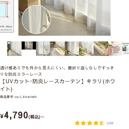
透け感ありでも外から見えにくい、裾折り返しなしですっき
りな防炎ミラーレース
【UVカット･防炎レースカーテン】キラリ(ホワ
イト)
商品番号
cu-l_kirariwh
4,790
¥
税込
〜
20件