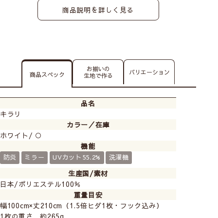
商品説明を詳しく見る
お揃いの
バリエーション
商品スペック
生地で作る
品名
キラリ
カラー／在庫
ホワイト/ ○
機能
防炎
ミラー
UVカット55.2%
洗濯機
生産国/素材
日本/ポリエステル100％
重量目安
幅100cm×丈210cm（1.5倍ヒダ1枚・フック込み）
1枚の重さ 約265g