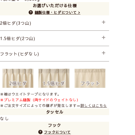
お選びいただける仕様
縫製仕様・ヒダについて >
2倍ヒダ(3つ山)
├プレミアム縫製
1.5倍ヒダ(2つ山)
├プレミアム縫製
フラット(ヒダなし)
├プレミアム縫製
※裾はウエイトテープになります。
※プレミアム縫製（両サイドのウェイトなし）
※ご注文サイズによって巾継ぎが発生します⇒
詳しくはこちら
タッセル
なし
フック
フックについて