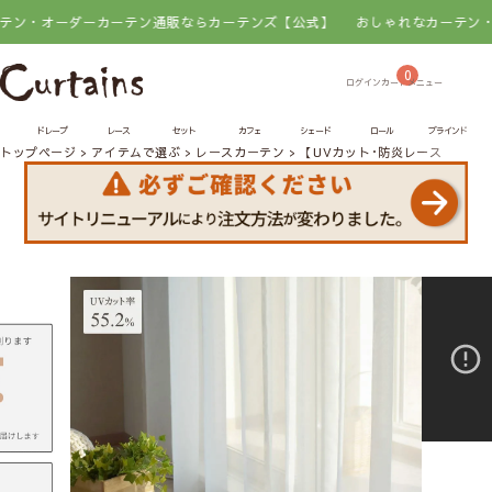
ダーカーテン通販ならカーテンズ【公式】
おしゃれなカーテン・オーダーカ
0
ドレープ
レース
セット
カフェ
シェード
ロール
ブラインド
トップページ
アイテムで選ぶ
レースカーテン
【UVカット･防炎レースカーテン