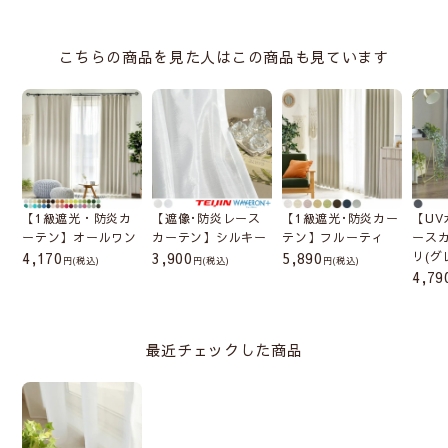
こちらの商品を見た人はこの商品も見ています
【1級遮光・防炎カ
【遮像･防炎レース
【1級遮光･防炎カー
【UV
ーテン】オールワン
カーテン】シルキー
テン】フルーティ
ース
4,170
3,900
5,890
リ(グ
(税込)
(税込)
(税込)
4,79
最近チェックした商品