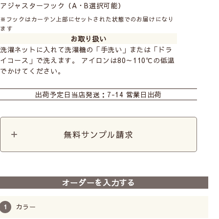
アジャスターフック（A・B選択可能）
※フックはカーテン上部にセットされた状態でのお届けになり
ます
お取り扱い
洗濯ネットに入れて洗濯機の「手洗い」または「ドラ
イコース」で洗えます。 アイロンは80～110℃の低温
でかけてください。
おすすめ商品
カーテン
出荷予定日
当店発送：7-14 営業日出荷
無料サンプル請求
前
次
へ
へ
【UVカット･防炎レースカ
【UVカット･防炎レースカ
【UVカット･
オーダーを入力する
ーテン】キラリカラー
ーテン】キラリ(ホワイト)
ーテン】キラリ
防炎
UVカット
ミラー
洗濯機
防炎
UVカット
ミラー
洗濯機
防炎
UVカット
裾すっきり
裾すっきり
裾すっきり
カラー
4,790
4,790
税込
税込