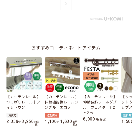
おすすめコーディネートアイテム
【カーテンレール】
【カーテンレール】
【カーテンレール】
【タ
つっぱりレール｜フ
伸縮機能性レールシ
伸縮装飾レールダブ
ット
ィットワン
ングル｜エコノ
ル｜フェスタ 1.2
ップ
～2ｍ
賃貸可
特別価格
送料無
6,000
税込
2,350
3,950
1,100
1,630
1,56
〜
税
〜
税
込
込