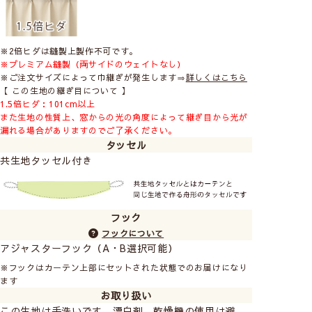
※2倍ヒダは縫製上製作不可です。
※プレミアム縫製（両サイドのウェイトなし）
※ご注文サイズによって巾継ぎが発生します⇒
詳しくはこちら
【 この生地の継ぎ目について 】
1.5倍ヒダ：101cm以上
また生地の性質上、窓からの光の角度によって継ぎ目から光が
漏れる場合がありますのでご了承ください。
タッセル
共生地タッセル付き
フック
フックについて
アジャスターフック（A・B選択可能）
※フックはカーテン上部にセットされた状態でのお届けになり
ます
お取り扱い
この生地は手洗いです。漂白剤、乾燥機の使用は避