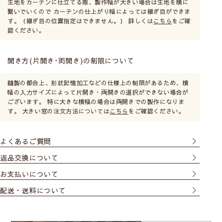
生地をカーテンに仕立てる際、製作幅が大きい場合は生地を横に
繋いでいくので カーテンの仕上がり幅によっては継ぎ目ができま
す。（継ぎ目の位置指定はできません。） 詳しくは
こちら
をご確
認ください。
開き方(片開き･両開き)の制限について
縫製の都合上、形状記憶加工などの仕様上の制限があるため、横
幅の入力サイズによって片開き・両開きの選択ができない場合が
ございます。 特に大きな横幅の場合は両開きでの製作になりま
す。 大きい窓の注文方法については
こちら
をご確認ください。
よくあるご質問
返品交換について
お支払いについて
配送・送料について