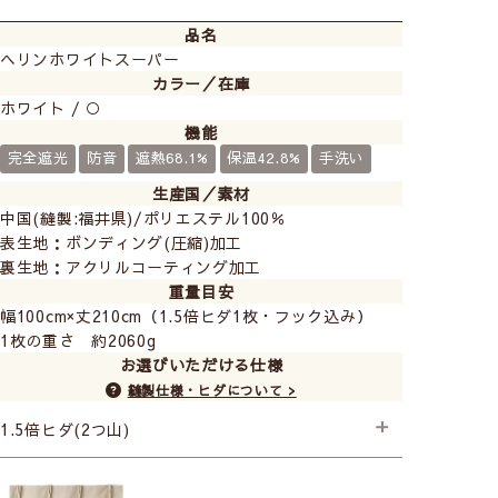
品名
ヘリンホワイトスーパー
カラー／在庫
ホワイト / ○
機能
完全遮光
防音
遮熱68.1%
保温42.8%
手洗い
生産国／素材
中国(縫製:福井県)/ポリエステル100％
表生地：ボンディング(圧縮)加工
裏生地：アクリルコーティング加工
重量目安
幅100cm×丈210cm（1.5倍ヒダ1枚・フック込み）
1枚の重さ 約2060g
お選びいただける仕様
縫製仕様・ヒダについて >
1.5倍ヒダ(2つ山)
├プレミアム縫製+形状記憶