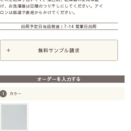
け、お洗濯後は日陰のつり干しにしてください。アイ
ロンは低温で表地からかけてください。
おすすめ商品
カーテン
出荷予定日
当店発送：7-14 営業日出荷
無料サンプル請求
前
次
へ
へ
【完全遮光カーテン】 ヘリ
オーダーを入力する
ンホワイト
完全遮光
防音
手洗い
保温率36.6％
遮熱率50.0％以上
カラー
6,800
税込