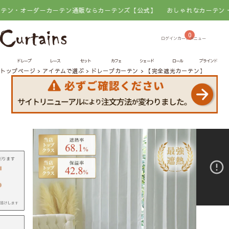
ダーカーテン通販ならカーテンズ【公式】
おしゃれなカーテン・オーダーカ
0
ドレープ
レース
セット
カフェ
シェード
ロール
ブラインド
トップページ
アイテムで選ぶ
ドレープカーテン
【完全遮光カーテン】 ヘリン