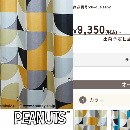
商品番号
cu-d_sleepy
9,350
¥
〜
税込
出荷予定日
サ
オ
カラー