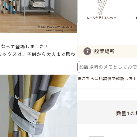
になって登場しました！
設置場所
リックスは、子供から大人まで思わ
※こちらは店舗側で確認しま
数量
1
の