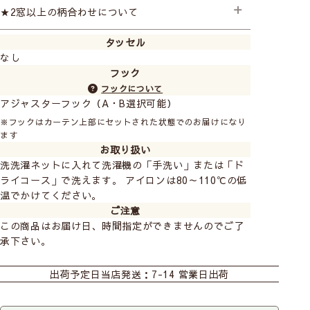
★2窓以上の柄合わせについて
タッセル
2窓以上のご注文で柄のスタート位置を合わせたい場合は
なし
追加料金となります。ご注文の際に備考欄にご記入くだ
さい。 ご注文後金額を変更させていただきます。
フック
2窓の柄合わせ +1,500円
フックについて
3窓の柄合わせ +3,000円
アジャスターフック（A・B選択可能）
※フックはカーテン上部にセットされた状態でのお届けになり
ます
お取り扱い
洗洗濯ネットに入れて洗濯機の「手洗い」または「ド
ライコース」で洗えます。 アイロンは80～110℃の低
温でかけてください。
ご注意
この商品はお届け日、時間指定ができませんのでご了
承下さい。
おすすめ商品
カーテン
既製カーテン
出荷予定日
当店発送：7-14 営業日出荷