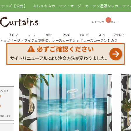
公式】
おしゃれなカーテン・オーダーカーテン通販ならカーテンズ【公式】
0
ドレープ
レース
セット
カフェ
シェード
ロール
ブラインド
トップページ
アイテムで選ぶ
レースカーテン
【レースカーテン】カワバンガ