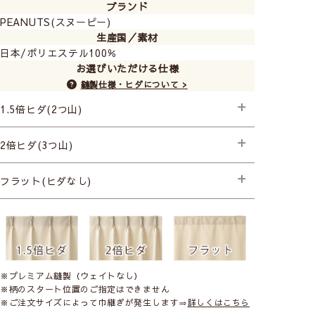
ブランド
PEANUTS(スヌーピー)
生産国／素材
日本/ポリエステル100％
お選びいただける仕様
縫製仕様・ヒダについて >
1.5倍ヒダ(2つ山)
├プレミアム縫製
2倍ヒダ(3つ山)
├プレミアム縫製
フラット(ヒダなし)
├プレミアム縫製
※プレミアム縫製（ウェイトなし）
※柄のスタート位置のご指定はできません
※ご注文サイズによって巾継ぎが発生します⇒
詳しくはこちら