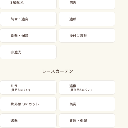
3級遮光
防炎
防音・遮音
遮熱
断熱・保温
後付け裏地
非遮光
レースカーテン
ミラー
遮像
(昼見えにくい)
(昼夜見えにくい)
紫外線
カット
防炎
(UV)
遮熱
断熱・保温