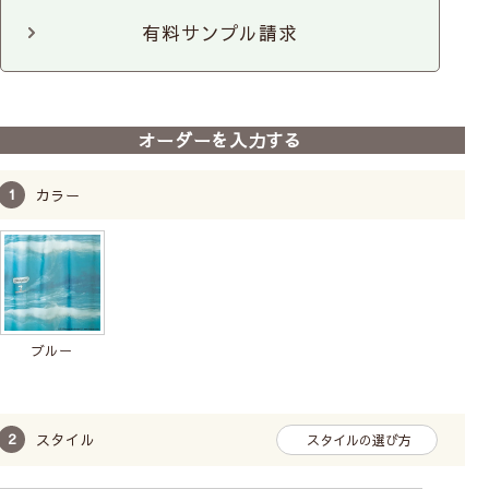
有料サンプル請求
前
次
へ
へ
【既製レースカーテン(１枚
オーダーを入力する
入り)】ピーナッツ｜6柄
既製サイズ
1枚単位
洗濯機
プレゼント付
カラー
6,160
7,260
〜
税込
ブルー
スタイル
スタイルの選び方