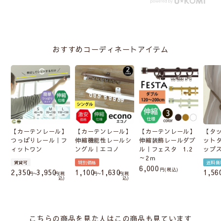
おすすめコーディネートアイテム
【カーテンレール】
【カーテンレール】
【カーテンレール】
【タ
つっぱりレール｜フ
伸縮機能性レールシ
伸縮装飾レールダブ
ット
ィットワン
ングル｜エコノ
ル｜フェスタ 1.2
ップ
～2ｍ
賃貸可
特別価格
送料無
6,000
税込
2,350
3,950
1,100
1,630
1,56
〜
税
〜
税
込
込
こちらの商品を見た人はこの商品も見ています