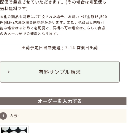
配便で発送させていただきます。(その場合は宅配便も
送料無料です)
※他の商品も同時にご注文された場合、お買い上げ金額16,500
円(税込)未満の場合送料がかかります。また、他商品と同梱可
能な場合はまとめて宅配便で、同梱不可の場合はこちらの商品
のみメール便での発送となります。
カーテン
シェード
ダブルシェード
出荷予定日
当店発送：7-14 営業日出荷
シェード幕体
カフェ
のれん
マルチクロス
タペストリー
有料サンプル請求
オーダーを入力する
カラー