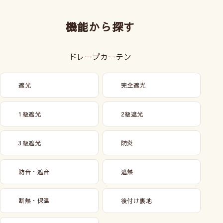
機能から探す
ドレープカーテン
遮光
完全遮光
1級遮光
2級遮光
3級遮光
防炎
防音・遮音
遮熱
断熱・保温
後付け裏地