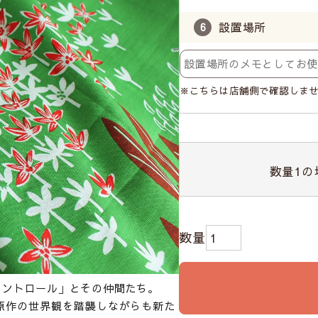
設置場所
※こちらは店舗側で確認しま
数量
1
の
ミントロール」とその仲間たち。
原作の世界観を踏襲しながらも新た