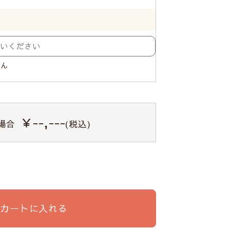
せん
￥--,---
場合
(税込)
カートに入れる