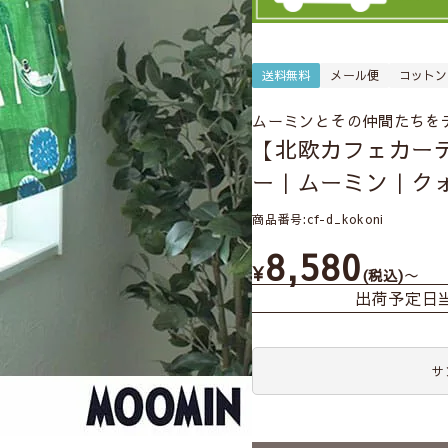
送料無料
メール便
コットン
ムーミンとその仲間たちを
【北欧カフェカー
ー｜ムーミン｜ク
商品番号
cf-d_kokoni
8,580
¥
〜
税込
出荷予定日
サ