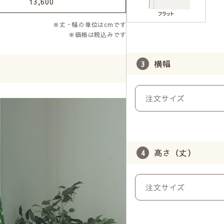
13,600
※丈・幅の単位はcmです
※価格は税込みです
横幅
高さ（丈）