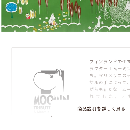
フィンランドで生
ラクター「ムーミ
ち。マリメッコの
サルの手によって
がらも新たな「ム
れました。テ
QUARTER RE
商品説明を詳しく見る
ト）の人気シリー
ムーミンの商品一